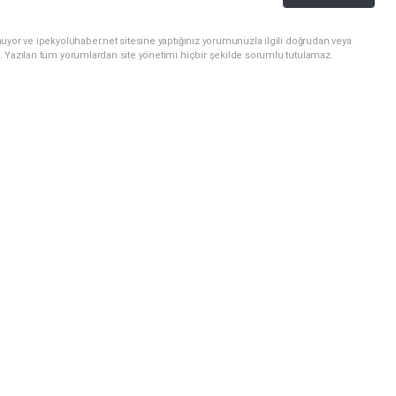
uyor ve ipekyoluhaber.net sitesine yaptığınız yorumunuzla ilgili doğrudan veya
. Yazılan tüm yorumlardan site yönetimi hiçbir şekilde sorumlu tutulamaz.