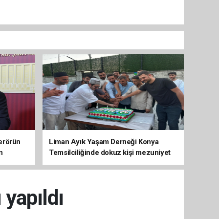
erörün
Liman Ayık Yaşam Derneği Konya
n
Temsilciliğinde dokuz kişi mezuniyet
sevinci yaşadı
 yapıldı