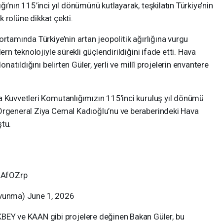
ı’nın 115’inci yıl dönümünü kutlayarak, teşkilatın Türkiye’nin
ik rolüne dikkat çekti.
rtamında Türkiye’nin artan jeopolitik ağırlığına vurgu
ern teknolojiyle sürekli güçlendirildiğini ifade etti. Hava
onatıldığını belirten Güler, yerli ve millî projelerin envantere
a Kuvvetleri Komutanlığımızın 115’inci kuruluş yıl dönümü
Orgeneral Ziya Cemal Kadıoğlu’nu ve beraberindeki Hava
ştu.
JAfOZrp
avunma) June 1, 2026
Y ve KAAN gibi projelere değinen Bakan Güler, bu