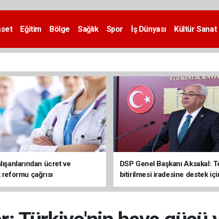
aset
Eğitim
Bölge
Sağlık
Spor
İş Dünyası
Kültür Sanat
lışanlarından ücret ve
DSP Genel Başkanı Aksakal: T
k reformu çağrısı
bitirilmesi iradesine destek içi
imzalayacağım