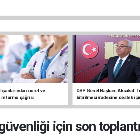
lışanlarından ücret ve
DSP Genel Başkanı Aksakal: T
k reformu çağrısı
bitirilmesi iradesine destek içi
imzalayacağım
üvenliği için son toplantı