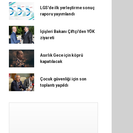
LGS'de ilk yerleştirme sonuç
raporu yayımlandı
İçişleri Bakanı Çiftçi'den YÖK
ziyareti
Asırlık Gece için köprü
kapatılacak
Çocuk güvenliği için son
toplantı yapıldı