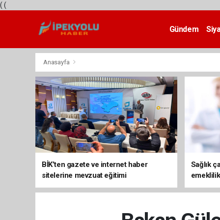
(
(
Gündem
Siy
Teknoloji
Anasayfa
BİK’ten gazete ve internet haber
Sağlık ça
sitelerine mevzuat eğitimi
emeklili