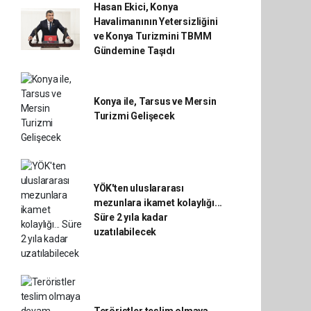
Hasan Ekici, Konya
Havalimanının Yetersizliğini
ve Konya Turizmini TBMM
Gündemine Taşıdı
Konya ile, Tarsus ve Mersin
Turizmi Gelişecek
YÖK'ten uluslararası
mezunlara ikamet kolaylığı...
Süre 2 yıla kadar
uzatılabilecek