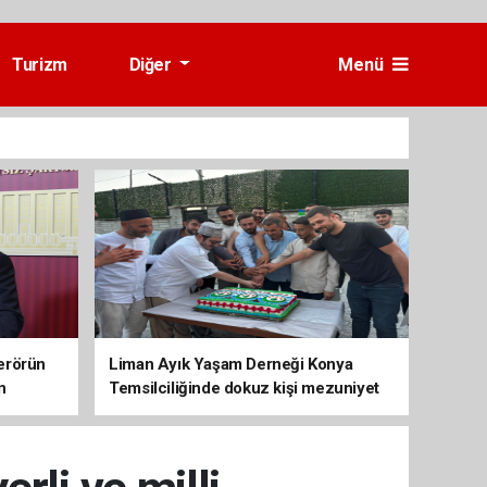
Turizm
Diğer
Menü
erörün
Liman Ayık Yaşam Derneği Konya
n
Temsilciliğinde dokuz kişi mezuniyet
sevinci yaşadı