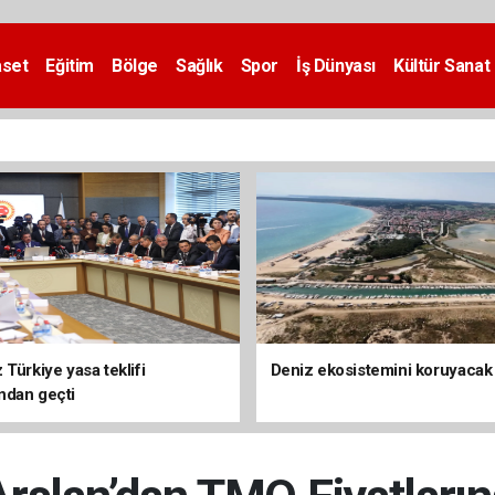
aset
Eğitim
Bölge
Sağlık
Spor
İş Dünyası
Kültür Sanat
Türkiye yasa teklifi
Deniz ekosistemini koruyacak
ndan geçti