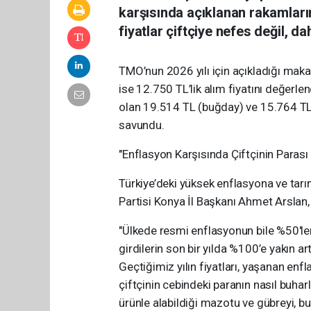
karşısında açıklanan rakamların 
fiyatlar çiftçiye nefes değil, da
TMO’nun 2026 yılı için açıkladığı mak
ise 12.750 TL’lik alım fiyatını değerlen
olan 19.514 TL (buğday) ve 15.764 TL
savundu.
"Enflasyon Karşısında Çiftçinin Parası 
Türkiye’deki yüksek enflasyona ve tarı
Partisi Konya İl Başkanı Ahmet Arslan,
"Ülkede resmi enflasyonun bile %50'lere
girdilerin son bir yılda %100’e yakın a
Geçtiğimiz yılın fiyatları, yaşanan enf
çiftçinin cebindeki paranın nasıl buhar
ürünle alabildiği mazotu ve gübreyi, bu