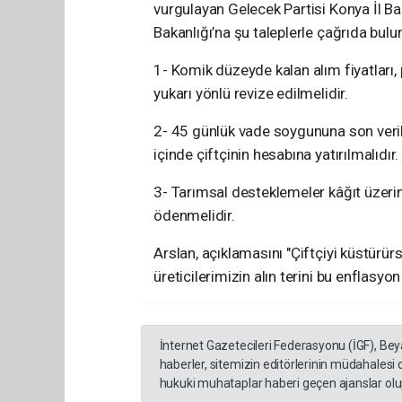
vurgulayan Gelecek Partisi Konya İl 
Bakanlığı’na şu taleplerle çağrıda bulu
1- Komik düzeyde kalan alım fiyatları,
yukarı yönlü revize edilmelidir.
2- 45 günlük vade soygununa son veril
içinde çiftçinin hesabına yatırılmalıdır.
3- Tarımsal desteklemeler kâğıt üzer
ödenmelidir.
Arslan, açıklamasını "Çiftçiyi küstürürs
üreticilerimizin alın terini bu enflas
İnternet Gazetecileri Federasyonu (İGF), Be
haberler, sitemizin editörlerinin müdahalesi
hukuki muhataplar haberi geçen ajanslar olup