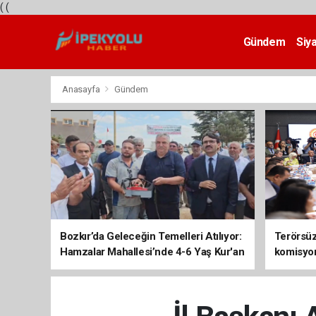
(
(
Gündem
Siy
Teknoloji
Anasayfa
Gündem
Bozkır’da Geleceğin Temelleri Atılıyor:
Terörsüz 
Hamzalar Mahallesi’nde 4-6 Yaş Kur'an
komisyo
Kursu İnşaatı Başladı