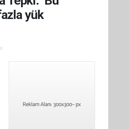
a Tepki: ‘Bu
 fazla yük
12