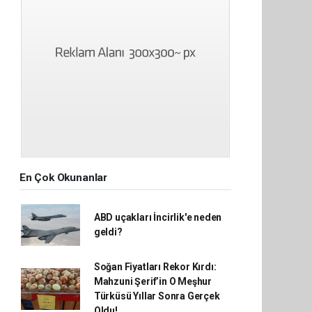
En Çok Okunanlar
ABD uçakları İncirlik'e neden
geldi?
Soğan Fiyatları Rekor Kırdı:
Mahzuni Şerif’in O Meşhur
Türküsü Yıllar Sonra Gerçek
Oldu!