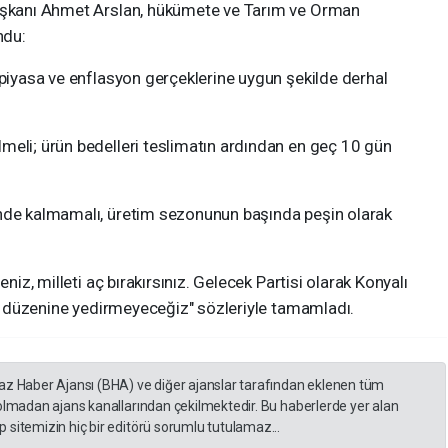
Başkanı Ahmet Arslan, hükümete ve Tarım ve Orman
ndu:
 piyasa ve enflasyon gerçeklerine uygun şekilde derhal
meli; ürün bedelleri teslimatın ardından en geç 10 gün
inde kalmamalı, üretim sezonunun başında peşin olarak
eniz, milleti aç bırakırsınız. Gelecek Partisi olarak Konyalı
yon düzenine yedirmeyeceğiz" sözleriyle tamamladı.
yaz Haber Ajansı (BHA) ve diğer ajanslar tarafından eklenen tüm
 olmadan ajans kanallarından çekilmektedir. Bu haberlerde yer alan
 sitemizin hiç bir editörü sorumlu tutulamaz...