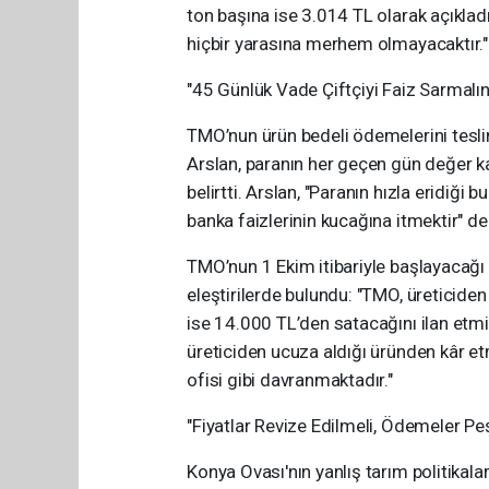
ton başına ise 3.014 TL olarak açıklad
hiçbir yarasına merhem olmayacaktır."
"45 Günlük Vade Çiftçiyi Faiz Sarmalın
TMO’nun ürün bedeli ödemelerini tesli
Arslan, paranın her geçen gün değer 
belirtti. Arslan, "Paranın hızla eridiği
banka faizlerinin kucağına itmektir" de
TMO’nun 1 Ekim itibariyle başlayacağı s
eleştirilerde bulundu: "TMO, üreticide
ise 14.000 TL’den satacağını ilan etmiş
üreticiden ucuza aldığı üründen kâr et
ofisi gibi davranmaktadır."
"Fiyatlar Revize Edilmeli, Ödemeler Peş
Konya Ovası'nın yanlış tarım politikal