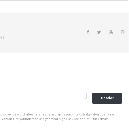
net
Gönder
uyor ve ipekyoluhaber.net sitesine yaptığınız yorumunuzla ilgili doğrudan veya
. Yazılan tüm yorumlardan site yönetimi hiçbir şekilde sorumlu tutulamaz.