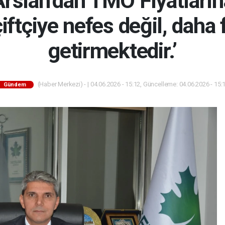
Arslan’dan TMO Fiyatların
çiftçiye nefes değil, daha
getirmektedir.’
(Haber Merkezi) - | 04.06.2026 - 15:12, Güncelleme: 04.06.2026 - 15:
Gündem