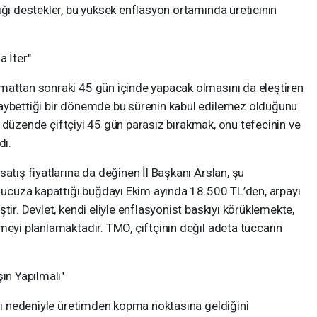
ığı destekler, bu yüksek enflasyon ortamında üreticinin
a İter"
mattan sonraki 45 gün içinde yapacak olmasını da eleştiren
kaybettiği bir dönemde bu sürenin kabul edilemez olduğunu
 bu düzende çiftçiyi 45 gün parasız bırakmak, onu tefecinin ve
di.
atış fiyatlarına da değinen İl Başkanı Arslan, şu
n ucuza kapattığı buğdayı Ekim ayında 18.500 TL’den, arpayı
tir. Devlet, kendi eliyle enflasyonist baskıyı körüklemekte,
meyi planlamaktadır. TMO, çiftçinin değil adeta tüccarın
in Yapılmalı"
arı nedeniyle üretimden kopma noktasına geldiğini