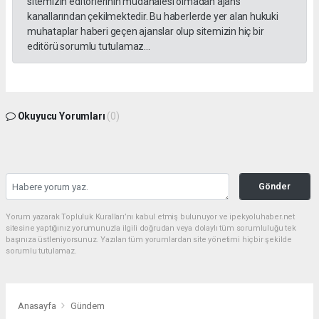
sitemizin editörlerinin müdahalesi olmadan ajans
kanallarından çekilmektedir. Bu haberlerde yer alan hukuki
muhataplar haberi geçen ajanslar olup sitemizin hiç bir
editörü sorumlu tutulamaz...
Okuyucu Yorumları
(0)
Gönder
Yorum yazarak Topluluk Kuralları’nı kabul etmiş bulunuyor ve ipekyoluhaber.net
sitesine yaptığınız yorumunuzla ilgili doğrudan veya dolaylı tüm sorumluluğu tek
başınıza üstleniyorsunuz. Yazılan tüm yorumlardan site yönetimi hiçbir şekilde
sorumlu tutulamaz.
Anasayfa
Gündem