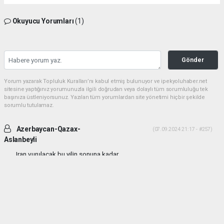
Okuyucu Yorumları
(1)
Gönder
Yorum yazarak Topluluk Kuralları’nı kabul etmiş bulunuyor ve ipekyoluhaber.net
sitesine yaptığınız yorumunuzla ilgili doğrudan veya dolaylı tüm sorumluluğu tek
başınıza üstleniyorsunuz. Yazılan tüm yorumlardan site yönetimi hiçbir şekilde
sorumlu tutulamaz.
Azerbaycan-Qazax-
(07.09.2024 21:17 - #257)
Aslanbeyli
Iran vurulacak bu yilin sonuna kadar...
Yorumu Yanıtla