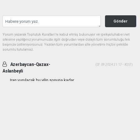
Gönder
Yorum yazarak Topluluk Kuralları’nı kabul etmiş bulunuyor ve ipekyoluhaber.net
sitesine yaptığınız yorumunuzla ilgili doğrudan veya dolaylı tüm sorumluluğu tek
başınıza üstleniyorsunuz. Yazılan tüm yorumlardan site yönetimi hiçbir şekilde
sorumlu tutulamaz.
Azerbaycan-Qazax-
(07.09.2024 21:17 - #257)
Aslanbeyli
Iran vurulacak bu yilin sonuna kadar...
Yorumu Yanıtla
haber paketi
haber scripti
haber yazılımı
Tüm hakları saklı tutulmaktadır.Copyright 2026©