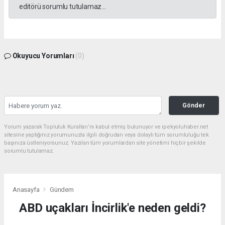
editörü sorumlu tutulamaz...
Okuyucu Yorumları
(0)
Gönder
Yorum yazarak Topluluk Kuralları’nı kabul etmiş bulunuyor ve ipekyoluhaber.net
sitesine yaptığınız yorumunuzla ilgili doğrudan veya dolaylı tüm sorumluluğu tek
başınıza üstleniyorsunuz. Yazılan tüm yorumlardan site yönetimi hiçbir şekilde
sorumlu tutulamaz.
Anasayfa
Gündem
ABD uçakları İncirlik'e neden geldi?