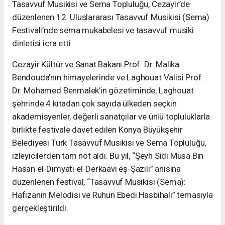
Tasavvuf Musikisi ve Sema Topluluğu, Cezayir’de
düzenlenen 12. Uluslararası Tasavvuf Musikisi (Sema)
Festivali’nde sema mukabelesi ve tasavvuf musiki
dinletisi icra etti.
Cezayir Kültür ve Sanat Bakanı Prof. Dr. Malika
Bendouda'nın himayelerinde ve Laghouat Valisi Prof.
Dr. Mohamed Benmalek'in gözetiminde, Laghouat
şehrinde 4 kıtadan çok sayıda ülkeden seçkin
akademisyenler, değerli sanatçılar ve ünlü topluluklarla
birlikte festivale davet edilen Konya Büyükşehir
Belediyesi Türk Tasavvuf Musikisi ve Sema Topluluğu,
izleyicilerden tam not aldı. Bu yıl, “Şeyh Sidi Musa Bin
Hasan el-Dimyati el-Derkaavi eş-Şazili” anısına
düzenlenen festival, “Tasavvuf Musikisi (Sema):
Hafızanın Melodisi ve Ruhun Ebedi Hasbihali” temasıyla
gerçekleştirildi.