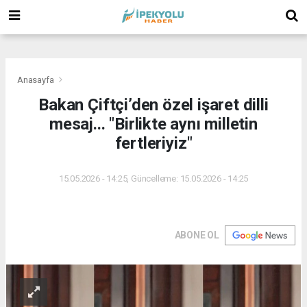
(
(
(
Anasayfa
Bakan Çiftçi’den özel işaret dilli
mesaj... "Birlikte aynı milletin
fertleriyiz"
15.05.2026 - 14:25, Güncelleme: 15.05.2026 - 14:25
ABONE OL