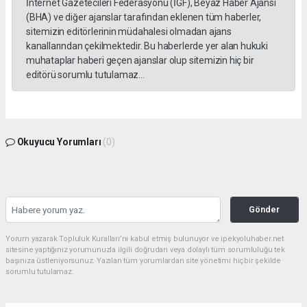
İnternet Gazetecileri Federasyonu (İGF), Beyaz Haber Ajansı
(BHA) ve diğer ajanslar tarafından eklenen tüm haberler,
sitemizin editörlerinin müdahalesi olmadan ajans
kanallarından çekilmektedir. Bu haberlerde yer alan hukuki
muhataplar haberi geçen ajanslar olup sitemizin hiç bir
editörü sorumlu tutulamaz...
Okuyucu Yorumları
(0)
Gönder
Yorum yazarak Topluluk Kuralları’nı kabul etmiş bulunuyor ve ipekyoluhaber.net
sitesine yaptığınız yorumunuzla ilgili doğrudan veya dolaylı tüm sorumluluğu tek
başınıza üstleniyorsunuz. Yazılan tüm yorumlardan site yönetimi hiçbir şekilde
sorumlu tutulamaz.