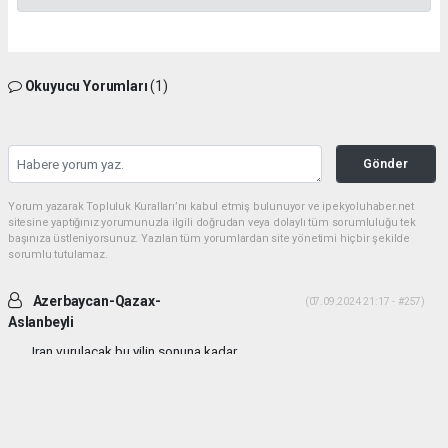
Okuyucu Yorumları
(1)
Gönder
Yorum yazarak Topluluk Kuralları’nı kabul etmiş bulunuyor ve ipekyoluhaber.net
sitesine yaptığınız yorumunuzla ilgili doğrudan veya dolaylı tüm sorumluluğu tek
başınıza üstleniyorsunuz. Yazılan tüm yorumlardan site yönetimi hiçbir şekilde
sorumlu tutulamaz.
Azerbaycan-Qazax-
(07.09.2024 21:17 - #257)
Aslanbeyli
Iran vurulacak bu yilin sonuna kadar...
Yorumu Yanıtla