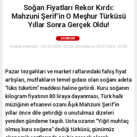
Soğan Fiyatları Rekor Kırdı:
Mahzuni Şerif’in O Meşhur Türküsü
Yıllar Sonra Gerçek Oldu!
GÜNDEM
(Haber Merkezi) - | 20.07.2026 - 22:04, Güncelleme: 20.07.2026 - 22:38
Pazar tezgahları ve market raflarındaki fahiş fiyat
artışları, mutfakların temel gıdası olan soğanı adeta
"lüks tüketim" maddesi haline getirdi. Kuru soğanın
kilogram fiyatının 80 liraya dayanması, Türk halk
müziğinin efsanevi ozanı Âşık Mahzuni Şerif’in
yıllar önce dile getirdiği o unutulmaz dizeleri
yeniden gündeme taşıdı. Usta ozanın "Yiğit muhtaç
olmuş kuru soğana" dediği türküsü, günümüz