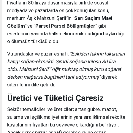
Fiyatların 80 liraya dayanmasıyla birlikte sosyal
medyada ve pazarlarda en çok konuşulan konu,
merhum Âşık Mahzuni Şerif’in
"Sarı Saçlım Mavi
Gözlüm"
ve
"Parsel Parsel Bölüşmüşler"
gibi
eserlerinin yanında halkın ekonomik darlığını haykırdığı
o ölümsüz türküsü oldu.
Vatandaşlar ve pazar esnafı,
"Eskiden fakirin fukaranın
katığı soğan-ekmekti. Şimdi soğanın kilosu 80 lira
oldu. Mahzuni Şerif 'Yiğit muhtaç olmuş kuru soğana'
derken meğerse bugünleri tarif ediyormuş"
diyerek
sitemlerini dile getirdi.
Üretici ve Tüketici Çaresiz
Sektör temsilcileri ve üreticiler; artan gübre, mazot,
sulama ve işçilik maliyetlerinin yanı sıra iklimsel rekolte
kayıplarının fiyatları bu seviyeye çıkardığını belirtiyor.
Ancak gerek pazar esnafı gerekse evine erzak