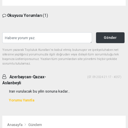
Okuyucu Yorumları
(1)
Gönder
Yorum yazarak Topluluk Kuralları’nı kabul etmiş bulunuyor ve ipekyoluhaber.net
sitesine yaptığınız yorumunuzla ilgili doğrudan veya dolaylı tüm sorumluluğu tek
başınıza üstleniyorsunuz. Yazılan tüm yorumlardan site yönetimi hiçbir şekilde
sorumlu tutulamaz.
Azerbaycan-Qazax-
(07.09.2024 21:17 - #257)
Aslanbeyli
Iran vurulacak bu yilin sonuna kadar...
Yorumu Yanıtla
Anasayfa
Gündem