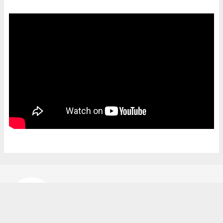
Bekir Karakuş
bekir@ipekyoluhaber.net