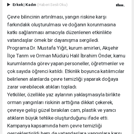
Erkek
|
Kadın
(Haberi Sesli Oku)
Çevre bilincinin artırılması, yangın riskine karşı
farkındalık oluşturulması ve doğanın korunmasına
katkı sağlanması amacıyla düzenlenen etkinlikte
vatandaşlar örnek bir dayanışma sergiledi.
Programa Dr. Mustafa Yiğit, kurum amirleri, Akşehir
İlçe Tarım ve Orman Müdürü Halil İbrahim Önder, kamu
kurumlarında görev yapan personeller, öğretmenler ve
çok sayıda öğrenci katıldı. Etkinlik boyunca katılımcılar
belirlenen alanlarda çevre temizliği yaparak doğaya
zarar verebilecek atıkları topladı.
Yetkililer, özellikle yaz aylarının yaklaşmasıyla birlikte
orman yangınları riskinin arttığına dikkat çekerek,
çevreye gelişi güzel bırakılan cam, plastik ve yanıcı
atıkların büyük tehlike oluşturduğunu ifade etti.
Kampanya kapsamında hem çevre temizliği
gerçekleştirildi hem de vatandaşlara yangınlara karşı