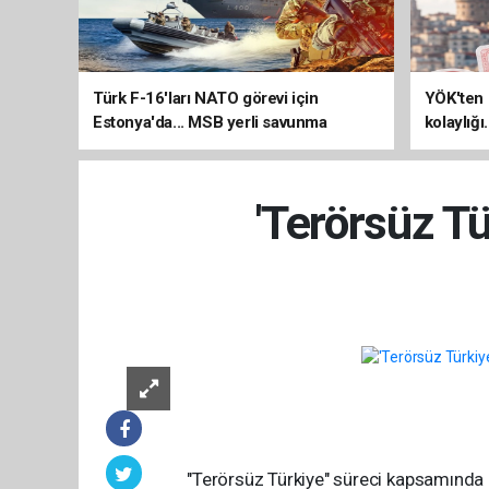
Türk F-16'ları NATO görevi için
YÖK'ten 
Estonya'da... MSB yerli savunma
kolaylığı
sistemleriyle güçleniyor
uzatılab
'Terörsüz T
"Terörsüz Türkiye" süreci kapsamında