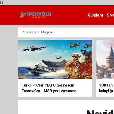
(
(
Gündem
Siy
Teknoloji
Anasayfa
Magazin
Türk F-16'ları NATO görevi için
YÖK'ten 
Estonya'da... MSB yerli savunma
kolaylığı
sistemleriyle güçleniyor
uzatılab