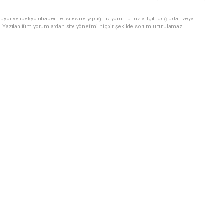
uyor ve ipekyoluhaber.net sitesine yaptığınız yorumunuzla ilgili doğrudan veya
. Yazılan tüm yorumlardan site yönetimi hiçbir şekilde sorumlu tutulamaz.