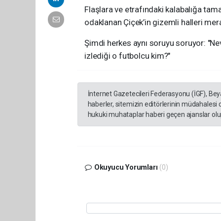
Flaşlara ve etrafındaki kalabalığa ta
odaklanan Çiçek’in gizemli halleri mer
Şimdi herkes aynı soruyu soruyor: "Nevi
izlediği o futbolcu kim?"
İnternet Gazetecileri Federasyonu (İGF), Be
haberler, sitemizin editörlerinin müdahalesi
hukuki muhataplar haberi geçen ajanslar olup
Okuyucu Yorumları
(0)