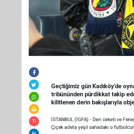
Geçtiğimiz gün Kadıköy'de oy
tribününden pürdikkat takip ed
kilitlenen derin bakışlarıyla obj
İSTANBUL (İGFA) - Deri ceketi ve Fener
Çiçek adeta yeşil sahadaki o futbolcun