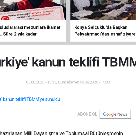
uluslararası mezunlara ikamet
Konya Selçuklu'da Başkan
... Süre 2 yıla kadar
Pekyatırmacı'dan esnaf ziyare
ilecek
ürkiye' kanun teklifi TBM
05.08.2026 - 15:33, Güncelleme: 05.08.2026 - 15:33
ABONE OL
 hazırlanan Milli Dayanışma ve Toplumsal Bütünleşmenin