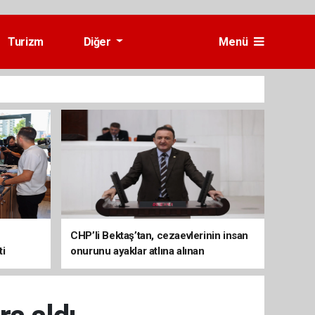
Turizm
Diğer
Menü
CHP’li Bektaş’tan, cezaevlerinin insan
ti
onurunu ayaklar atlına alınan
mekânlara dönüşmesine tepki