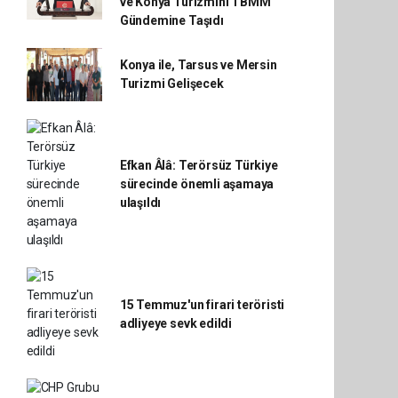
ve Konya Turizmini TBMM
Gündemine Taşıdı
Konya ile, Tarsus ve Mersin
Turizmi Gelişecek
Efkan Âlâ: Terörsüz Türkiye
sürecinde önemli aşamaya
ulaşıldı
15 Temmuz'un firari teröristi
adliyeye sevk edildi