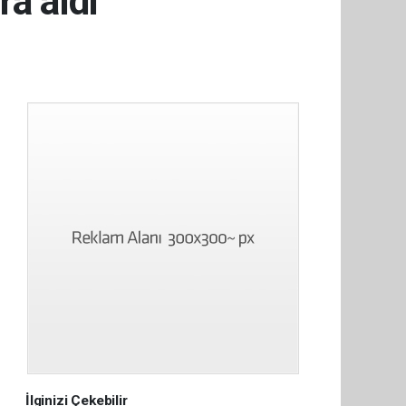
ra aldı
İlginizi Çekebilir