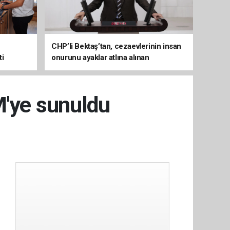
CHP’li Bektaş’tan, cezaevlerinin insan
ti
onurunu ayaklar atlına alınan
mekânlara dönüşmesine tepki
M'ye sunuldu