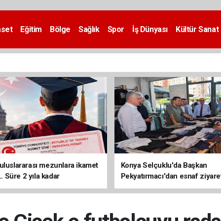
aset
Eğitim
Bölge
Sağlık
Spor
İş Dünyası
Kültür Sanat
uluslararası mezunlara ikamet
Konya Selçuklu'da Başkan
... Süre 2 yıla kadar
Pekyatırmacı'dan esnaf ziyare
ilecek