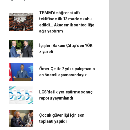
TBMM'de öğrenci affı
teklifinde ilk 13 madde kabul
edildi... Akademik sahteciliğe
ağır yaptırım
İçişleri Bakanı Çiftçi'den YÖK
ziyareti
Ömer Çelik: 2 yıllık çalışmanın
en önemli aşamasındayız
LGS'de ilk yerleştirme sonuç
raporu yayımlandı
Çocuk güvenliği için son
toplantı yapıldı