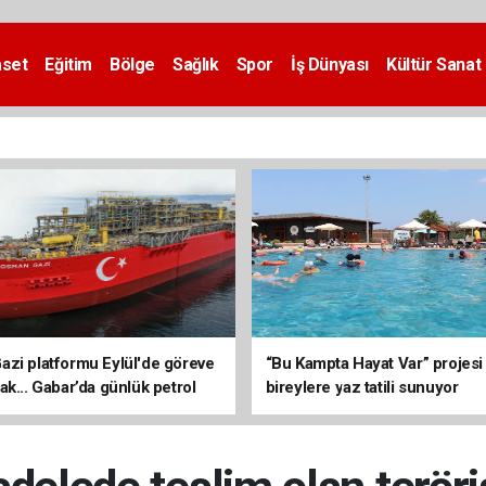
aset
Eğitim
Bölge
Sağlık
Spor
İş Dünyası
Kültür Sanat
zi platformu Eylül'de göreve
“Bu Kampta Hayat Var” projesi
ak... Gabar’da günlük petrol
bireylere yaz tatili sunuyor
3 bin 200 varile ulaştı