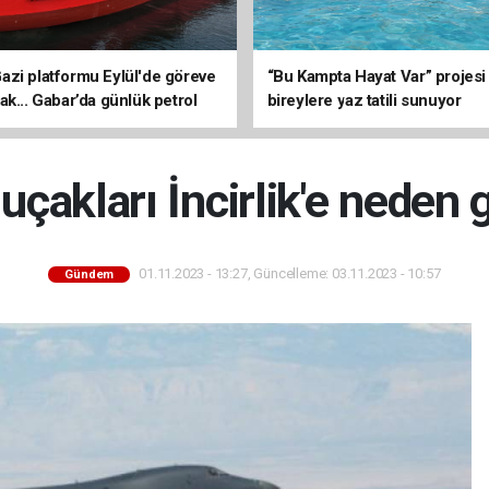
zi platformu Eylül'de göreve
“Bu Kampta Hayat Var” projesi
ak... Gabar’da günlük petrol
bireylere yaz tatili sunuyor
3 bin 200 varile ulaştı
çakları İncirlik'e neden 
01.11.2023 - 13:27, Güncelleme: 03.11.2023 - 10:57
Gündem