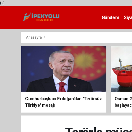
(
(
Gündem
Siy
Teknoloji
Anasayfa
Cumhurbaşkanı Erdoğan’dan 'Terörsüz
Osman Ga
Türkiye' mesajı
başlayac
üretimi 8