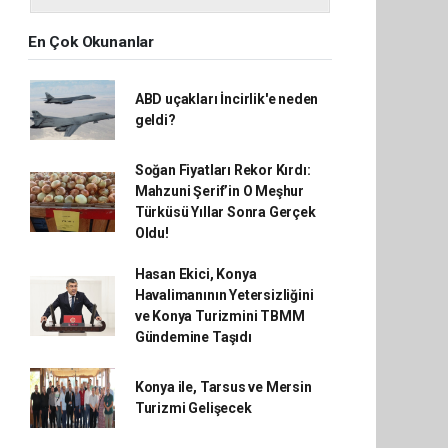
En Çok Okunanlar
ABD uçakları İncirlik'e neden
geldi?
Soğan Fiyatları Rekor Kırdı:
Mahzuni Şerif’in O Meşhur
Türküsü Yıllar Sonra Gerçek
Oldu!
Hasan Ekici, Konya
Havalimanının Yetersizliğini
ve Konya Turizmini TBMM
Gündemine Taşıdı
Konya ile, Tarsus ve Mersin
Turizmi Gelişecek