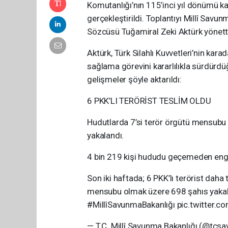
Komutanlığı’nın 115’inci yıl dönümü k
gerçekleştirildi. Toplantıyı Millî Savun
Sözcüsü Tuğamiral Zeki Aktürk yönett
Aktürk, Türk Silahlı Kuvvetleri’nin ka
sağlama görevini kararlılıkla sürdürd
gelişmeler şöyle aktarıldı:
6 PKK’LI TERÖRİST TESLİM OLDU
Hudutlarda 7’si terör örgütü mensubu 
yakalandı.
4 bin 219 kişi hududu geçemeden enge
Son iki haftada; 6 PKK’lı terörist daha
mensubu olmak üzere 698 şahıs yakal
#MillîSavunmaBakanlığı pic.twitter.
— T.C. Millî Savunma Bakanlığı (@tcs