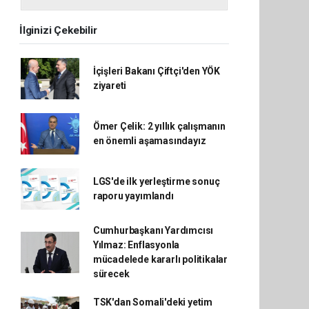
İlginizi Çekebilir
İçişleri Bakanı Çiftçi'den YÖK
ziyareti
Ömer Çelik: 2 yıllık çalışmanın
en önemli aşamasındayız
LGS'de ilk yerleştirme sonuç
raporu yayımlandı
Cumhurbaşkanı Yardımcısı
Yılmaz: Enflasyonla
mücadelede kararlı politikalar
sürecek
TSK'dan Somali'deki yetim