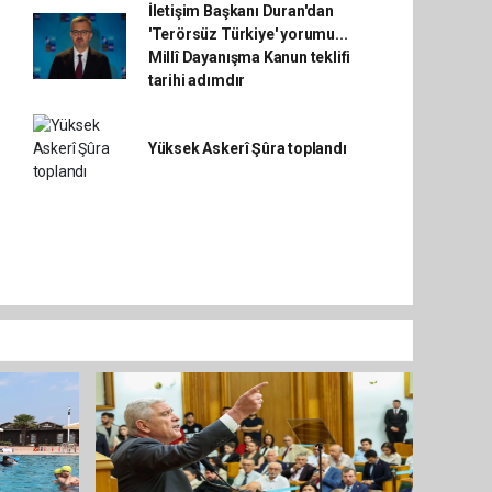
İletişim Başkanı Duran'dan
'Terörsüz Türkiye' yorumu...
Millî Dayanışma Kanun teklifi
tarihi adımdır
Yüksek Askerî Şûra toplandı