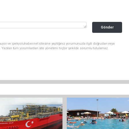
Gönder
uyor ve ipekyoluhaber.net sitesine yaptığınız yorumunuzla ilgili doğrudan veya
. Yazılan tüm yorumlardan site yönetimi hiçbir şekilde sorumlu tutulamaz.