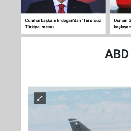
Cumhurbaşkanı Erdoğan’dan 'Terörsüz
Osman Ga
Türkiye' mesajı
başlayac
üretimi 8
ABD u