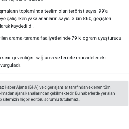
ışmaların toplamInda teslim olan terörist sayısı 99’a
e çalışırken yakalananların sayısı 3 bin 860, geçişleri
larak kaydedildi.
rilen arama-tarama faaliyetlerinde 79 kilogram uyuşturucu
in sınır güvenliğini sağlama ve terörle mücadeledeki
 vurguladı.
yaz Haber Ajansı (BHA) ve diğer ajanslar tarafından eklenen tüm
 olmadan ajans kanallarından çekilmektedir. Bu haberlerde yer alan
 sitemizin hiç bir editörü sorumlu tutulamaz...