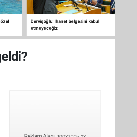
 özel
Dervişoğlu: İhanet belgesini kabul
etmeyeceğiz
geldi?