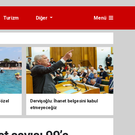
Turizm
Diğer
Menü
 özel
Dervişoğlu: İhanet belgesini kabul
etmeyeceğiz