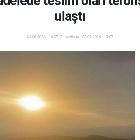
delede teslim olan teröris
ulaştı
04.06.2026 - 14:07, Güncelleme: 04.06.2026 - 14:07