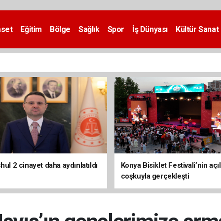
aset
Eğitim
Bölge
Sağlık
Spor
İş Dünyası
Kültür Sanat
hul 2 cinayet daha aydınlatıldı
Konya Bisiklet Festivali’nin açıl
coşkuyla gerçekleşti