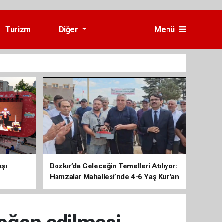
Turizm
Diğer
Menü
ışı
Bozkır’da Geleceğin Temelleri Atılıyor:
Hamzalar Mahallesi’nde 4-6 Yaş Kur'an
Kursu İnşaatı Başladı