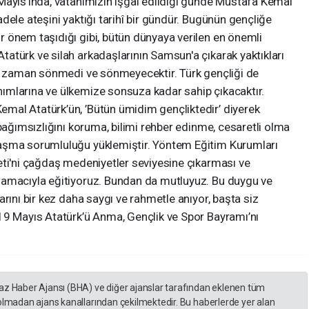
Mayıs’ında, vatanımızın işgal edildiği günde Mustafa Kemal
dele ateşini yaktığı tarihî bir gündür. Bugünün gençliğe
 önem taşıdığı gibi, bütün dünyaya verilen en önemli
atürk ve silah arkadaşlarının Samsun'a çıkarak yaktıkları
ir zaman sönmedi ve sönmeyecektir. Türk gençliği de
ımlarına ve ülkemize sonsuza kadar sahip çıkacaktır.
mal Atatürk’ün, ’Bütün ümidim gençliktedir’ diyerek
 bağımsızlığını koruma, bilimi rehber edinme, cesaretli olma
aşma sorumluluğu yüklemiştir. Yöntem Eğitim Kurumları
eti'ni çağdaş medeniyetler seviyesine çıkarması ve
 amacıyla eğitiyoruz. Bundan da mutluyuz. Bu duygu ve
rını bir kez daha saygı ve rahmetle anıyor, başta siz
19 Mayıs Atatürk’ü Anma, Gençlik ve Spor Bayramı’nı
yaz Haber Ajansı (BHA) ve diğer ajanslar tarafından eklenen tüm
 olmadan ajans kanallarından çekilmektedir. Bu haberlerde yer alan