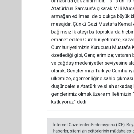
olması da çok anlamlıdır. 1919’un 19 
Atatürk’ün Samsun’a çıkarak Milli Müca
armağan edilmesi de oldukça büyük bir
mesajdır. Çünkü Gazi Mustafa Kemal At
bağımsızlık ateşi bu topraklarda hiçb
emanet edilen Cumhuriyetimize, kazan
Cumhuriyetimizin Kurucusu Mustafa Ke
özetlediği gibi, Gençlerimize; vatanın
ve çağdaş medeniyetler seviyesine ul
olarak, Gençlerimizi Türkiye Cumhuriy
ülkemize, egemenliğine sahip çıkması
düşüncelerle Atatürk ve silah arkadaşla
gençlerimiz olmak üzere milletimizin 
kutluyoruz” dedi.
İnternet Gazetecileri Federasyonu (İGF), Be
haberler, sitemizin editörlerinin müdahalesi