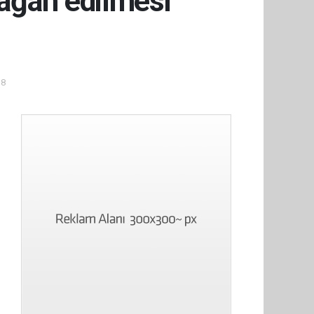
mağan edilmesi
38