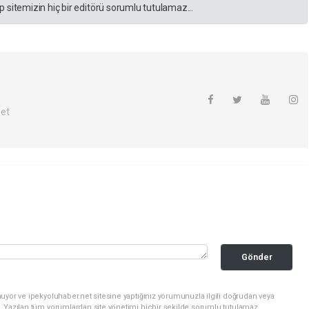
 sitemizin hiç bir editörü sorumlu tutulamaz...
net
Gönder
uyor ve ipekyoluhaber.net sitesine yaptığınız yorumunuzla ilgili doğrudan veya
. Yazılan tüm yorumlardan site yönetimi hiçbir şekilde sorumlu tutulamaz.