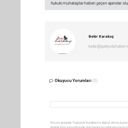
hukuki muhataplar haberi geçen ajanslar olup
Bekir Karakuş
bekir@ipekyoluhaber.
Okuyucu Yorumları
(0)
Yorum yazarak Topluluk Kuralları’nı kabul etmiş bulun
dolaylı tüm sorumluluğu tek başınıza üstleniyorsunuz