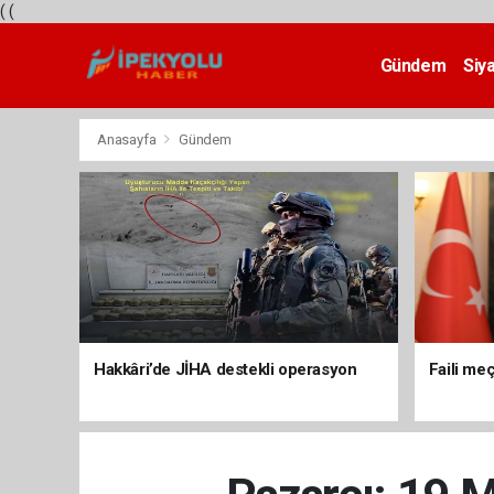
(
(
Gündem
Siy
Teknoloji
Anasayfa
Gündem
Hakkâri’de JİHA destekli operasyon
Faili meç