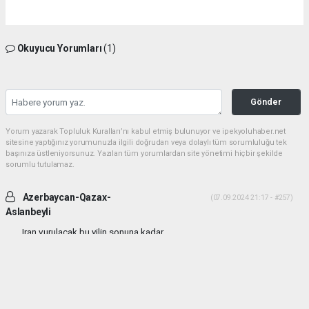
Okuyucu Yorumları
(1)
Gönder
Yorum yazarak Topluluk Kuralları’nı kabul etmiş bulunuyor ve ipekyoluhaber.net
sitesine yaptığınız yorumunuzla ilgili doğrudan veya dolaylı tüm sorumluluğu tek
başınıza üstleniyorsunuz. Yazılan tüm yorumlardan site yönetimi hiçbir şekilde
sorumlu tutulamaz.
Azerbaycan-Qazax-
(07.09.2024 21:17 - #257)
Aslanbeyli
Iran vurulacak bu yilin sonuna kadar...
Yorumu Yanıtla