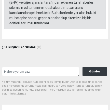
(BHA) ve diğer ajanslar tarafından eklenen tüm haberler,
sitemizin editörlerinin müdahalesi olmadan ajans
kanallarından çekilmektedir. Bu haberlerde yer alan hukuki
muhataplar haberi geçen ajanslar olup sitemizin hiç bir
editörü sorumlu tutulamaz...
Okuyucu Yorumları
(0)
Gönder
Yorum yazarak Topluluk Kuralları’nı kabul etmiş bulunuyor ve ipekyoluhaber.net
sitesine yaptığınız yorumunuzla ilgili doğrudan veya dolaylı tüm sorumluluğu tek
başınıza üstleniyorsunuz. Yazılan tüm yorumlardan site yönetimi hiçbir şekilde
sorumlu tutulamaz.