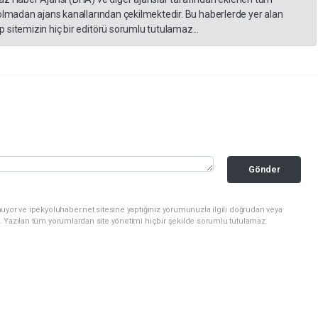
 olmadan ajans kanallarından çekilmektedir. Bu haberlerde yer alan
 sitemizin hiç bir editörü sorumlu tutulamaz...
Gönder
uyor ve ipekyoluhaber.net sitesine yaptığınız yorumunuzla ilgili doğrudan veya
. Yazılan tüm yorumlardan site yönetimi hiçbir şekilde sorumlu tutulamaz.