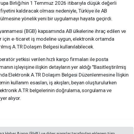
upa Birliği'nin 1 Temmuz 2026 itibarıyla düşük değerli
yetini kaldıracak olması nedeniyle, Türkiye ile AB
rülmesine yönelik yeni bir uygulamayı hayata geçirdi.
eyannamesi (BGB) kapsamında AB ülkelerine ihraç edilen ve
için e-ticaret iş modeline uygun, elektronik ortamda
rılmış A.TR Dolaşım Belgesi kullanılabilecek.
ratör yetkisi verilen hızlı kargo firmaları ile posta
anın işleyişine ilişkin detayların yer aldığı "Basitleştirilmiş
 Elektronik A.TR Dolaşım Belgesi Düzenlenmesine İlişkin
emin kullanım esasları, iş akışları, beyan oluşturulurken
elektronik A.TR belgelerinin doğrulama, sorgulama ve
yer alıyor.
yaz Haber Ajansı (BHA) ve diğer ajanslar tarafından eklenen tüm