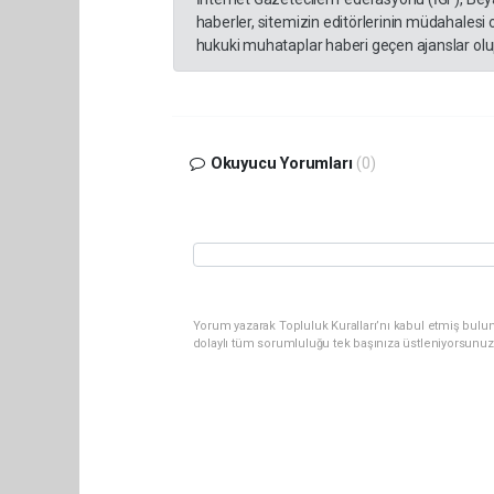
haberler, sitemizin editörlerinin müdahalesi
hukuki muhataplar haberi geçen ajanslar olup
Okuyucu Yorumları
(0)
Yorum yazarak Topluluk Kuralları’nı kabul etmiş bulun
dolaylı tüm sorumluluğu tek başınıza üstleniyorsunuz