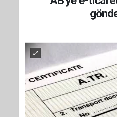
AB'ye e-ticare
gönde