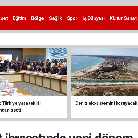
aset
Eğitim
Bölge
Sağlık
Spor
İş Dünyası
Kültür Sanat
Türkiye yasa teklifi
Deniz ekosistemini koruyacak
ndan geçti