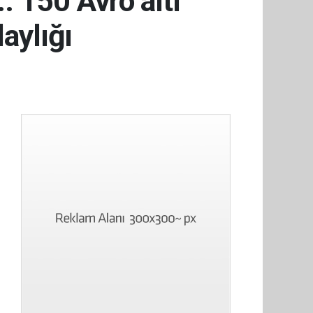
. 150 Avro altı
aylığı