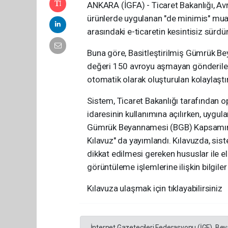
ANKARA (İGFA) - Ticaret Bakanlığı, Avr
ürünlerde uygulanan "de minimis" muafi
arasındaki e-ticaretin kesintisiz sürdü
Buna göre, Basitleştirilmiş Gümrük B
değeri 150 avroyu aşmayan gönderiler 
otomatik olarak oluşturulan kolaylaştı
Sistem, Ticaret Bakanlığı tarafından ope
idaresinin kullanımına açılırken, uygulam
Gümrük Beyannamesi (BGB) Kapsamında
Kılavuz" da yayımlandı. Kılavuzda, sist
dikkat edilmesi gereken hususlar ile 
görüntüleme işlemlerine ilişkin bilgiler 
Kılavuza ulaşmak için tıklayabilirsiniz
İnternet Gazetecileri Federasyonu (İGF), Be