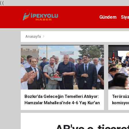
(
(
Gündem
Siy
Teknoloji
Anasayfa
Bozkır’da Geleceğin Temelleri Atılıyor:
Terörsüz 
Hamzalar Mahallesi’nde 4-6 Yaş Kur'an
komisyo
Kursu İnşaatı Başladı