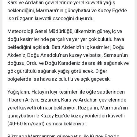
Kars ve Ardahan çevrelerinde yerel kuvvetli yağış
beklendiğini, Marmara’nın güneybatısı ve Kuzey Ege’de
ise rüzgarın kuvvetli eseceğini duyurdu.
Meteoroloji Genel Müdürlüğü, ülkemizin güney, iç ve
doğu kesimlerinde parçalı ve yer yer çok bulutlu hava
beklediğini açıkladı. Batı Akdeniz’in iç kesimleri, Doğu
Akdeniz, Doğu Anadolu’nun kuzey ve batısı, Samsun’un
doğusu, Ordu ve Doğu Karadeniz’de aralıklı sağanak ve
gök gürültülü sağanak yağış görülecek. Diğer
bölgelerde ise hava az bulutlu ve açık geçecek.
Yağışların; Hatay'ın kıyı kesimleri ile öğle saatlerinden
itibaren Artvin, Erzurum, Kars ve Ardahan çevrelerinde
yerel kuvvetli olması bekleniyor. Rüzgarın; Marmara'nın
güneybatısı ile Kuzey Ege’de kuzey yönlerden kuvvetli
(40-60 km/saat) esmesi bekleniyor.
Rüzgarın Marmara’nın güneybatısı ile Kuzey Ege’de