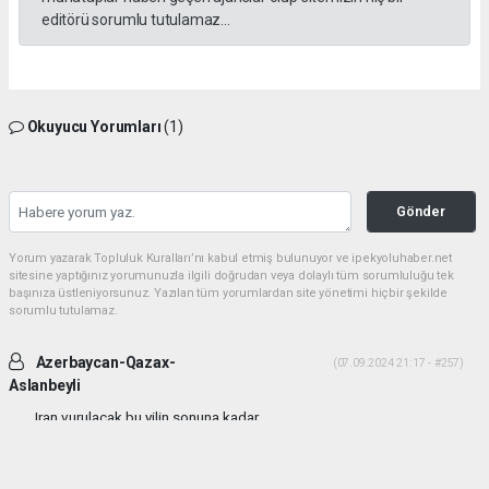
editörü sorumlu tutulamaz...
Okuyucu Yorumları
(1)
Gönder
Yorum yazarak Topluluk Kuralları’nı kabul etmiş bulunuyor ve ipekyoluhaber.net
sitesine yaptığınız yorumunuzla ilgili doğrudan veya dolaylı tüm sorumluluğu tek
başınıza üstleniyorsunuz. Yazılan tüm yorumlardan site yönetimi hiçbir şekilde
sorumlu tutulamaz.
Azerbaycan-Qazax-
(07.09.2024 21:17 - #257)
Aslanbeyli
Iran vurulacak bu yilin sonuna kadar...
Yorumu Yanıtla