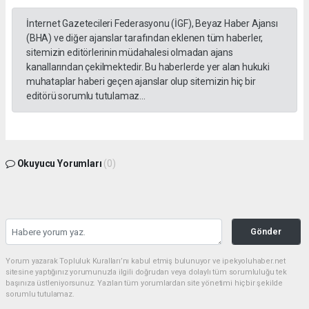
İnternet Gazetecileri Federasyonu (İGF), Beyaz Haber Ajansı
(BHA) ve diğer ajanslar tarafından eklenen tüm haberler,
sitemizin editörlerinin müdahalesi olmadan ajans
kanallarından çekilmektedir. Bu haberlerde yer alan hukuki
muhataplar haberi geçen ajanslar olup sitemizin hiç bir
editörü sorumlu tutulamaz...
Okuyucu Yorumları
(0)
Gönder
Yorum yazarak Topluluk Kuralları’nı kabul etmiş bulunuyor ve ipekyoluhaber.net
sitesine yaptığınız yorumunuzla ilgili doğrudan veya dolaylı tüm sorumluluğu tek
başınıza üstleniyorsunuz. Yazılan tüm yorumlardan site yönetimi hiçbir şekilde
sorumlu tutulamaz.