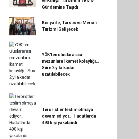
ve Konya Turizmini TBMM
Gündemine Taşıdı
Konya ile, Tarsus ve Mersin
Turizmi Gelişecek
YÖK'ten uluslararası
mezunlara ikamet kolaylığı...
Süre 2 yıla kadar
uzatılabilecek
Teröristler teslim olmaya
devam ediyor... Hudutlarda
490 kişi yakalandı