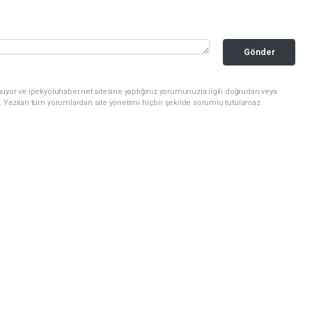
Gönder
uyor ve ipekyoluhaber.net sitesine yaptığınız yorumunuzla ilgili doğrudan veya
. Yazılan tüm yorumlardan site yönetimi hiçbir şekilde sorumlu tutulamaz.