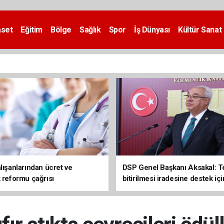
aset
Eğitim
Bölge
Sağlık
Spor
İş Dünyası
Kültür Sanat
lışanlarından ücret ve
DSP Genel Başkanı Aksakal: T
k reformu çağrısı
bitirilmesi iradesine destek içi
imzalayacağım