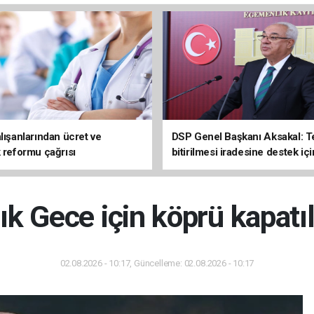
lışanlarından ücret ve
DSP Genel Başkanı Aksakal: T
k reformu çağrısı
bitirilmesi iradesine destek içi
imzalayacağım
lık Gece için köprü kapatı
02.08.2026 - 10:17, Güncelleme: 02.08.2026 - 10:17