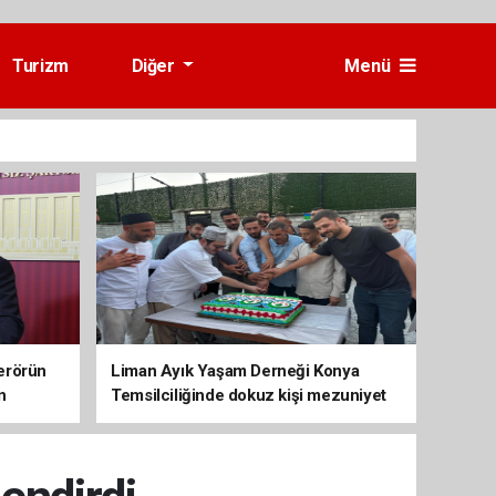
Turizm
Diğer
Menü
erörün
Liman Ayık Yaşam Derneği Konya
n
Temsilciliğinde dokuz kişi mezuniyet
sevinci yaşadı