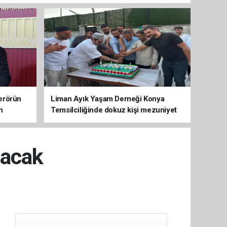
erörün
Liman Ayık Yaşam Derneği Konya
n
Temsilciliğinde dokuz kişi mezuniyet
sevinci yaşadı
lacak