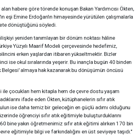
er alan habere göre törende konuşan Bakan Yardımcısı Ökten,
n eşi Emine Erdoğan'ın himayesinde yürütülen çalışmalarla
ekete dönüştüğünü söyledi.
 ilişkiyi yeniden tanımlayan bir dönüm noktası hâline
Türkiye Yüzyılı Maarif Modeli çerçevesinde hedefimiz,
lincini erken yaşlardan itibaren yükseltmektir. Bizler
ilinci ise okul sıralarında yeşerir. Bu inançla bugün 40 binden
Atık Belgesi' almaya hak kazanarak bu dönüşümün öncüsü
i ile çocukları hem kitapla hem de çevre dostu yaşam
dıklarını ifade eden Ökten, kütüphanelerin sıfır atık
 okulun ise daha temiz bir geleceğin en güçlü adımı olduğunu
erinde öğrenciyi sıfır atık eğitimiyle buluşturduklarını
60 bine yakın öğretmenimiz sıfır atık eğitimi alırken 170 bin
vre eğitimiyle bilgi ve farkındalığını en üst seviyeye taşıdı."