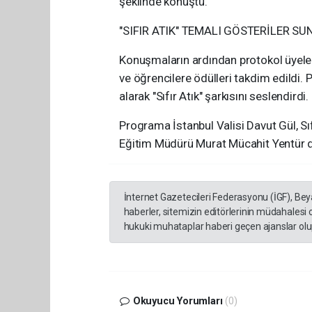
şeklinde konuştu.
"SIFIR ATIK" TEMALI GÖSTERİLER S
Konuşmaların ardından protokol üyeler
ve öğrencilere ödülleri takdim edildi.
alarak "Sıfır Atık" şarkısını seslendirdi.
Programa İstanbul Valisi Davut Gül, Sıf
Eğitim Müdürü Murat Mücahit Yentür de
İnternet Gazetecileri Federasyonu (İGF), Be
haberler, sitemizin editörlerinin müdahalesi
hukuki muhataplar haberi geçen ajanslar olup
Okuyucu Yorumları
(0)