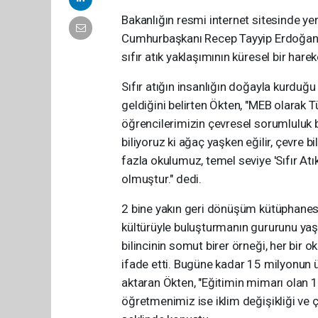
Bakanlığın resmi internet sitesinde y
Cumhurbaşkanı Recep Tayyip Erdoğan'ı
sıfır atık yaklaşımının küresel bir har
Sıfır atığın insanlığın doğayla kurduğu
geldiğini belirten Ökten, "MEB olarak 
öğrencilerimizin çevresel sorumluluk bi
biliyoruz ki ağaç yaşken eğilir, çevre b
fazla okulumuz, temel seviye 'Sıfır 
olmuştur." dedi.
2 bine yakın geri dönüşüm kütüphanes
kültürüyle buluşturmanın gururunu yaşa
bilincinin somut birer örneği, her bir
ifade etti. Bugüne kadar 15 milyonun üz
aktaran Ökten, "Eğitimin mimarı olan 1
öğretmenimiz ise iklim değişikliği ve çe