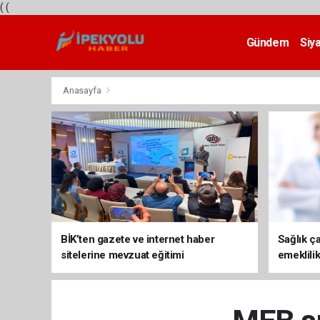
(
(
Gündem
Siy
Teknoloji
Anasayfa
BİK’ten gazete ve internet haber
Sağlık ça
sitelerine mevzuat eğitimi
emeklili