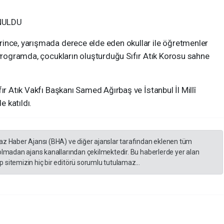
UNULDU
ince, yarışmada derece elde eden okullar ile öğretmenler
 Programda, çocukların oluşturduğu Sıfır Atık Korosu sahne
ır Atık Vakfı Başkanı Samed Ağırbaş ve İstanbul İl Millî
 katıldı.
yaz Haber Ajansı (BHA) ve diğer ajanslar tarafından eklenen tüm
 olmadan ajans kanallarından çekilmektedir. Bu haberlerde yer alan
 sitemizin hiç bir editörü sorumlu tutulamaz...