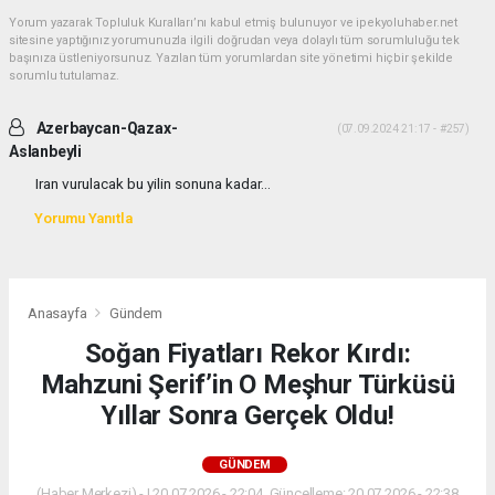
Yorum yazarak Topluluk Kuralları’nı kabul etmiş bulunuyor ve ipekyoluhaber.net
sitesine yaptığınız yorumunuzla ilgili doğrudan veya dolaylı tüm sorumluluğu tek
başınıza üstleniyorsunuz. Yazılan tüm yorumlardan site yönetimi hiçbir şekilde
sorumlu tutulamaz.
Azerbaycan-Qazax-
(07.09.2024 21:17 - #257)
Aslanbeyli
Iran vurulacak bu yilin sonuna kadar...
Yorumu Yanıtla
Anasayfa
Gündem
Soğan Fiyatları Rekor Kırdı:
Mahzuni Şerif’in O Meşhur Türküsü
Yıllar Sonra Gerçek Oldu!
GÜNDEM
(Haber Merkezi) - | 20.07.2026 - 22:04, Güncelleme: 20.07.2026 - 22:38