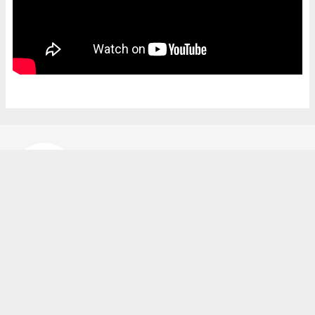
Bekir Karakuş
bekir@ipekyoluhaber.net
Okuyucu Yorumları
(0)
Gönder