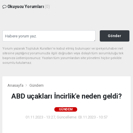
Okuyucu Yorumları
(0)
Gönder
Yorum yazarak Topluluk Kuralları’nı kabul etmiş bulunuyor ve ipekyoluhaber.net
sitesine yaptığınız yorumunuzla ilgili doğrudan veya dolaylı tüm sorumluluğu tek
başınıza üstleniyorsunuz. Yazılan tüm yorumlardan site yönetimi hiçbir şekilde
sorumlu tutulamaz.
Anasayfa
Gündem
ABD uçakları İncirlik'e neden geldi?
GÜNDEM
01.11.2023 - 13:27, Güncelleme: 03.11.2023 - 10:57