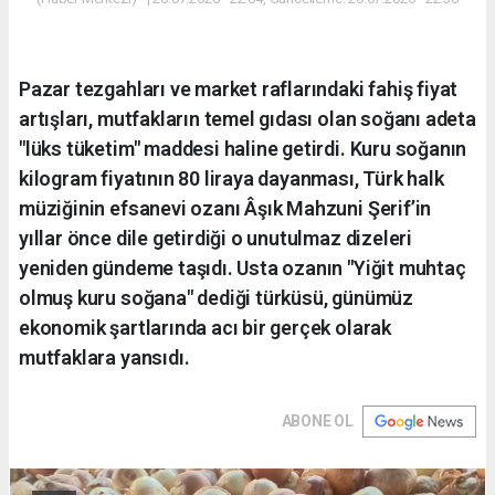
Pazar tezgahları ve market raflarındaki fahiş fiyat
artışları, mutfakların temel gıdası olan soğanı adeta
"lüks tüketim" maddesi haline getirdi. Kuru soğanın
kilogram fiyatının 80 liraya dayanması, Türk halk
müziğinin efsanevi ozanı Âşık Mahzuni Şerif’in
yıllar önce dile getirdiği o unutulmaz dizeleri
yeniden gündeme taşıdı. Usta ozanın "Yiğit muhtaç
olmuş kuru soğana" dediği türküsü, günümüz
ekonomik şartlarında acı bir gerçek olarak
mutfaklara yansıdı.
ABONE OL