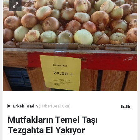
Erkek
|
Kadın
(Haberi Sesli Oku)
Mutfakların Temel Taşı
Tezgahta El Yakıyor