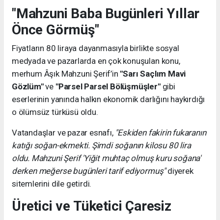
"Mahzuni Baba Bugünleri Yıllar
Önce Görmüş"
Fiyatların 80 liraya dayanmasıyla birlikte sosyal
medyada ve pazarlarda en çok konuşulan konu,
merhum Âşık Mahzuni Şerif’in
"Sarı Saçlım Mavi
Gözlüm"
ve
"Parsel Parsel Bölüşmüşler"
gibi
eserlerinin yanında halkın ekonomik darlığını haykırdığı
o ölümsüz türküsü oldu.
Vatandaşlar ve pazar esnafı,
"Eskiden fakirin fukaranın
katığı soğan-ekmekti. Şimdi soğanın kilosu 80 lira
oldu. Mahzuni Şerif 'Yiğit muhtaç olmuş kuru soğana'
derken meğerse bugünleri tarif ediyormuş"
diyerek
sitemlerini dile getirdi.
Üretici ve Tüketici Çaresiz