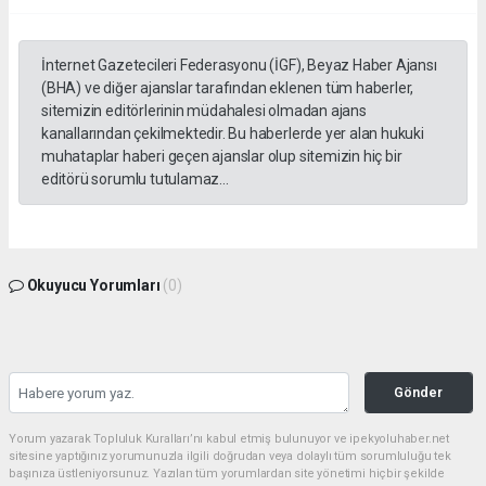
İnternet Gazetecileri Federasyonu (İGF), Beyaz Haber Ajansı
(BHA) ve diğer ajanslar tarafından eklenen tüm haberler,
sitemizin editörlerinin müdahalesi olmadan ajans
kanallarından çekilmektedir. Bu haberlerde yer alan hukuki
muhataplar haberi geçen ajanslar olup sitemizin hiç bir
editörü sorumlu tutulamaz...
Okuyucu Yorumları
(0)
Gönder
Yorum yazarak Topluluk Kuralları’nı kabul etmiş bulunuyor ve ipekyoluhaber.net
sitesine yaptığınız yorumunuzla ilgili doğrudan veya dolaylı tüm sorumluluğu tek
başınıza üstleniyorsunuz. Yazılan tüm yorumlardan site yönetimi hiçbir şekilde