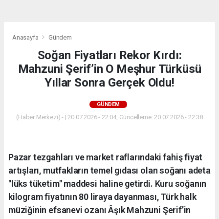
Anasayfa
Gündem
Soğan Fiyatları Rekor Kırdı:
Mahzuni Şerif’in O Meşhur Türküsü
Yıllar Sonra Gerçek Oldu!
GÜNDEM
(Haber Merkezi) - | 20.07.2026 - 22:04, Güncelleme: 20.07.2026 - 22:38
Pazar tezgahları ve market raflarındaki fahiş fiyat
artışları, mutfakların temel gıdası olan soğanı adeta
"lüks tüketim" maddesi haline getirdi. Kuru soğanın
kilogram fiyatının 80 liraya dayanması, Türk halk
müziğinin efsanevi ozanı Âşık Mahzuni Şerif’in