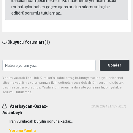
kanallarından çekilmektedir. Bu haberlerde yer alan hukuki
muhataplar haberi geçen ajanslar olup sitemizin hiç bir
editörü sorumlu tutulamaz...
Okuyucu Yorumları
(1)
Gönder
Yorum yazarak Topluluk Kuralları’nı kabul etmiş bulunuyor ve ipekyoluhaber.net
sitesine yaptığınız yorumunuzla ilgili doğrudan veya dolaylı tüm sorumluluğu tek
başınıza üstleniyorsunuz. Yazılan tüm yorumlardan site yönetimi hiçbir şekilde
sorumlu tutulamaz.
Azerbaycan-Qazax-
(07.09.2024 21:17 - #257)
Aslanbeyli
Iran vurulacak bu yilin sonuna kadar...
Yorumu Yanıtla