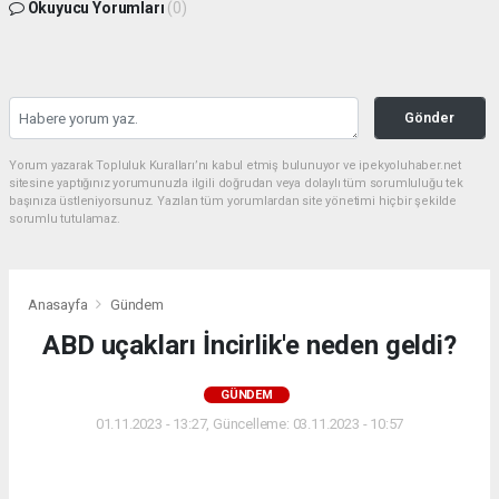
Okuyucu Yorumları
(0)
Gönder
Yorum yazarak Topluluk Kuralları’nı kabul etmiş bulunuyor ve ipekyoluhaber.net
sitesine yaptığınız yorumunuzla ilgili doğrudan veya dolaylı tüm sorumluluğu tek
başınıza üstleniyorsunuz. Yazılan tüm yorumlardan site yönetimi hiçbir şekilde
sorumlu tutulamaz.
Anasayfa
Gündem
ABD uçakları İncirlik'e neden geldi?
GÜNDEM
01.11.2023 - 13:27, Güncelleme: 03.11.2023 - 10:57