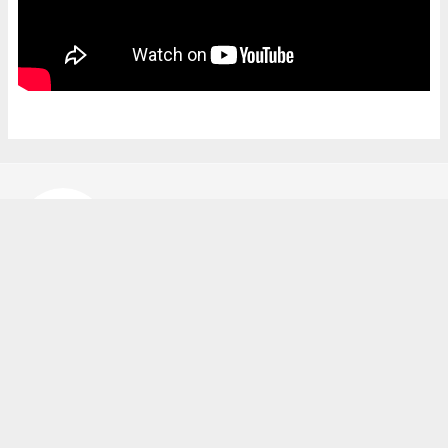
Bekir Karakuş
bekir@ipekyoluhaber.net
Okuyucu Yorumları
(0)
Gönder