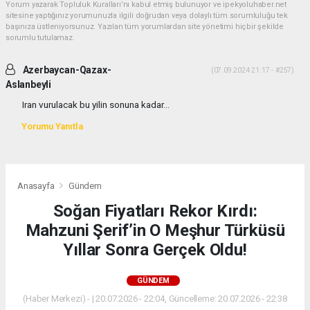
Yorum yazarak Topluluk Kuralları’nı kabul etmiş bulunuyor ve ipekyoluhaber.net
sitesine yaptığınız yorumunuzla ilgili doğrudan veya dolaylı tüm sorumluluğu tek
başınıza üstleniyorsunuz. Yazılan tüm yorumlardan site yönetimi hiçbir şekilde
sorumlu tutulamaz.
Azerbaycan-Qazax-
(07.09.2024 21:17 - #257)
Aslanbeyli
Iran vurulacak bu yilin sonuna kadar...
Yorumu Yanıtla
Anasayfa
Gündem
Soğan Fiyatları Rekor Kırdı:
Mahzuni Şerif’in O Meşhur Türküsü
Yıllar Sonra Gerçek Oldu!
GÜNDEM
(Haber Merkezi) - | 20.07.2026 - 22:04, Güncelleme: 20.07.2026 - 22:38