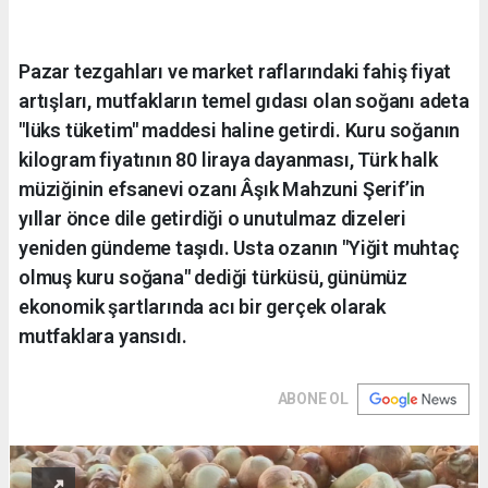
Pazar tezgahları ve market raflarındaki fahiş fiyat
artışları, mutfakların temel gıdası olan soğanı adeta
"lüks tüketim" maddesi haline getirdi. Kuru soğanın
kilogram fiyatının 80 liraya dayanması, Türk halk
müziğinin efsanevi ozanı Âşık Mahzuni Şerif’in
yıllar önce dile getirdiği o unutulmaz dizeleri
yeniden gündeme taşıdı. Usta ozanın "Yiğit muhtaç
olmuş kuru soğana" dediği türküsü, günümüz
ekonomik şartlarında acı bir gerçek olarak
mutfaklara yansıdı.
ABONE OL