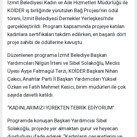
İzmit Belediyesi Kadın ve Aile Hizmetleri Müdürlüğü ile
KOİDER iş birliğinde yürütülen Bağ Projesi’nin ödül
töreni, İzmit Belediyesi Dernekler Yerleşkesi’nde
gerçekleştirildi. Program kapsamında projeye katılan
kadınlara sertifikaları takdim edilirken, en başarılı dört
proje sahibi de ödüllerine kavuştu.
Düzenlenen programa İzmit Belediye Başkan
Yardımcıları Nilgün İrteni ve Sibel Solakoğlu, Meclis
Üyesi Ayşe Fatmagül Terzi, KOİDER Başkanı Nihan
Çakıcı, Anahtar Parti İl Başkan Yardımcıları Yüksel
Özkan ve Fatih Mehmet Kesici, birim müdürleri ile çok
sayıda davetli katıldı.
“KADINLARIMIZI YÜREKTEN TEBRİK EDİYORUM”
Programda konuşan Başkan Yardımcısı Sibel
Solakoğlu, projede yer almaktan gurur ve heyecan
duyduğunu ifade ederek, “Kadınların cesaretlerini ve