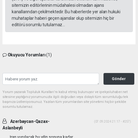
sitemizin editörlerinin müdahalesi olmadan ajans
kanallarından çekilmektedir. Bu haberlerde yer alan hukuki
muhataplar haberi geçen ajanslar olup sitemizin hiç bir
editörü sorumlu tutulamaz...
Okuyucu Yorumları
(1)
Gönder
Yorum yazarak Topluluk Kuralları’nı kabul etmiş bulunuyor ve ipekyoluhaber.net
sitesine yaptığınız yorumunuzla ilgili doğrudan veya dolaylı tüm sorumluluğu tek
başınıza üstleniyorsunuz. Yazılan tüm yorumlardan site yönetimi hiçbir şekilde
sorumlu tutulamaz.
Azerbaycan-Qazax-
(07.09.2024 21:17 - #257)
Aslanbeyli
Iran vurulacak bu yilin sonuna kadar...