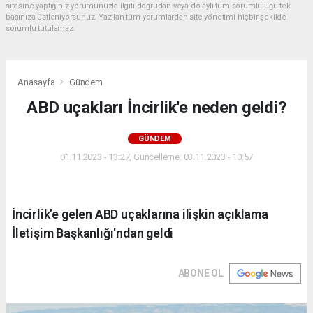
sitesine yaptığınız yorumunuzla ilgili doğrudan veya dolaylı tüm sorumluluğu tek
başınıza üstleniyorsunuz. Yazılan tüm yorumlardan site yönetimi hiçbir şekilde
sorumlu tutulamaz.
Anasayfa
Gündem
ABD uçakları İncirlik'e neden geldi?
GÜNDEM
01.11.2023 - 13:27, Güncelleme: 03.11.2023 - 10:57
İncirlik’e gelen ABD uçaklarına ilişkin açıklama
İletişim Başkanlığı'ndan geldi
ABONE OL