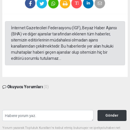
İnternet Gazetecileri Federasyonu (İGF), Beyaz Haber Ajansı
(BHA) ve diğer ajanslar tarafından eklenen tüm haberler,
sitemizin editörlerinin müdahalesi olmadan ajans
kanallarından çekilmektedir. Bu haberlerde yer alan hukuki
muhataplar haberi geçen ajanslar olup sitemizin hiç bir
editörü sorumlu tutulamaz...
Okuyucu Yorumları
(0)
Gönder
Yorum yazarak Topluluk Kuralları’nı kabul etmiş bulunuyor ve ipekyoluhaber.net