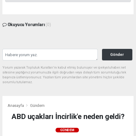
Okuyucu Yorumları
(0)
Gönder
Yorum yazarak Topluluk Kuralları’nı kabul etmiş bulunuyor ve ipekyoluhaber.net
sitesine yaptığınız yorumunuzla ilgili doğrudan veya dolaylı tüm sorumluluğu tek
başınıza üstleniyorsunuz. Yazılan tüm yorumlardan site yönetimi hiçbir şekilde
sorumlu tutulamaz.
Anasayfa
Gündem
ABD uçakları İncirlik'e neden geldi?
GÜNDEM