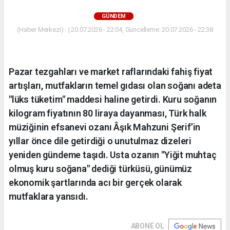
GÜNDEM
(Haber Merkezi) - | 20.07.2026 - 22:04, Güncelleme: 20.07.2026 - 22:38
Pazar tezgahları ve market raflarındaki fahiş fiyat
artışları, mutfakların temel gıdası olan soğanı adeta
"lüks tüketim" maddesi haline getirdi. Kuru soğanın
kilogram fiyatının 80 liraya dayanması, Türk halk
müziğinin efsanevi ozanı Âşık Mahzuni Şerif’in
yıllar önce dile getirdiği o unutulmaz dizeleri
yeniden gündeme taşıdı. Usta ozanın "Yiğit muhtaç
olmuş kuru soğana" dediği türküsü, günümüz
ekonomik şartlarında acı bir gerçek olarak
mutfaklara yansıdı.
ABONE OL