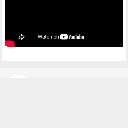
Bekir Karakuş
bekir@ipekyoluhaber.net
Okuyucu Yorumları
(0)