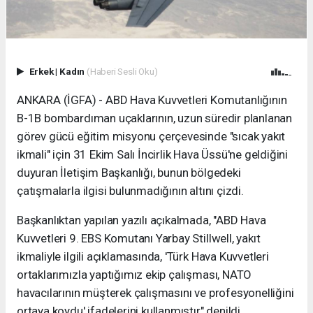
Erkek
|
Kadın
(Haberi Sesli Oku)
ANKARA (İGFA) - ABD Hava Kuvvetleri Komutanlığının
B-1B bombardıman uçaklarının, uzun süredir planlanan
görev gücü eğitim misyonu çerçevesinde "sıcak yakıt
ikmali" için 31 Ekim Salı İncirlik Hava Üssü'ne geldiğini
duyuran İletişim Başkanlığı, bunun bölgedeki
çatışmalarla ilgisi bulunmadığının altını çizdi.
Başkanlıktan yapılan yazılı açıkalmada, "ABD Hava
Kuvvetleri 9. EBS Komutanı Yarbay Stillwell, yakıt
ikmaliyle ilgili açıklamasında, 'Türk Hava Kuvvetleri
ortaklarımızla yaptığımız ekip çalışması, NATO
havacılarının müşterek çalışmasını ve profesyonelliğini
ortaya koydu' ifadelerini kullanmıştır" denildi.