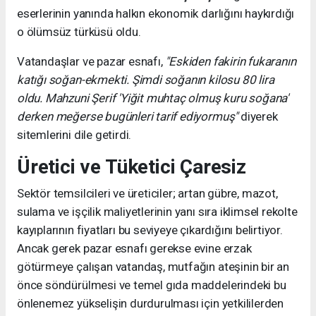
eserlerinin yanında halkın ekonomik darlığını haykırdığı
o ölümsüz türküsü oldu.
Vatandaşlar ve pazar esnafı,
"Eskiden fakirin fukaranın
katığı soğan-ekmekti. Şimdi soğanın kilosu 80 lira
oldu. Mahzuni Şerif 'Yiğit muhtaç olmuş kuru soğana'
derken meğerse bugünleri tarif ediyormuş"
diyerek
sitemlerini dile getirdi.
Üretici ve Tüketici Çaresiz
Sektör temsilcileri ve üreticiler; artan gübre, mazot,
sulama ve işçilik maliyetlerinin yanı sıra iklimsel rekolte
kayıplarının fiyatları bu seviyeye çıkardığını belirtiyor.
Ancak gerek pazar esnafı gerekse evine erzak
götürmeye çalışan vatandaş, mutfağın ateşinin bir an
önce söndürülmesi ve temel gıda maddelerindeki bu
önlenemez yükselişin durdurulması için yetkililerden