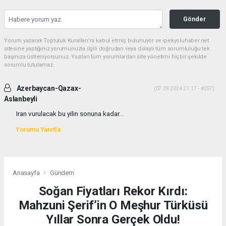
Gönder
Yorum yazarak Topluluk Kuralları’nı kabul etmiş bulunuyor ve ipekyoluhaber.net
sitesine yaptığınız yorumunuzla ilgili doğrudan veya dolaylı tüm sorumluluğu tek
başınıza üstleniyorsunuz. Yazılan tüm yorumlardan site yönetimi hiçbir şekilde
sorumlu tutulamaz.
Azerbaycan-Qazax-
(07.09.2024 21:17 - #257)
Aslanbeyli
Iran vurulacak bu yilin sonuna kadar...
Yorumu Yanıtla
Anasayfa
Gündem
Soğan Fiyatları Rekor Kırdı:
Mahzuni Şerif’in O Meşhur Türküsü
Yıllar Sonra Gerçek Oldu!