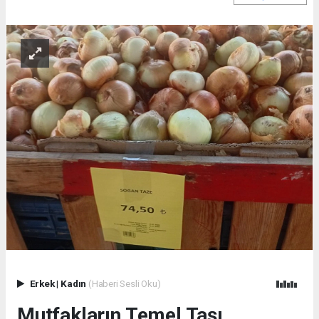
Erkek
|
Kadın
(Haberi Sesli Oku)
Mutfakların Temel Taşı