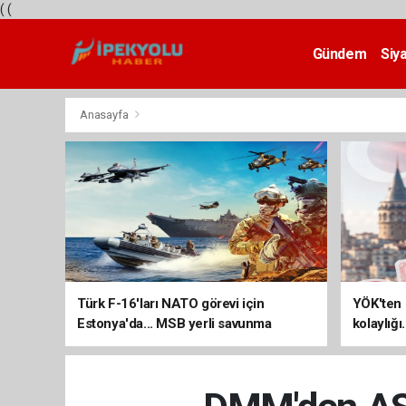
(
(
Gündem
Siy
Teknoloji
Anasayfa
Türk F-16'ları NATO görevi için
YÖK'ten 
Estonya'da... MSB yerli savunma
kolaylığı
sistemleriyle güçleniyor
uzatılab