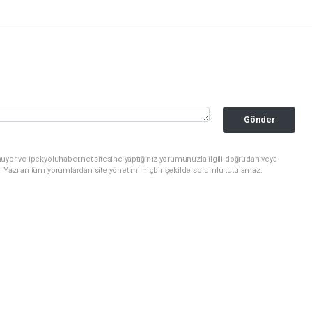
Gönder
uyor ve ipekyoluhaber.net sitesine yaptığınız yorumunuzla ilgili doğrudan veya
. Yazılan tüm yorumlardan site yönetimi hiçbir şekilde sorumlu tutulamaz.