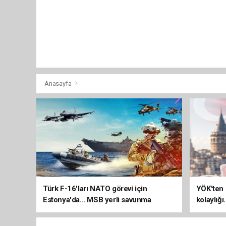
Anasayfa
Türk F-16'ları NATO görevi için
YÖK'ten 
Estonya'da... MSB yerli savunma
kolaylığı
sistemleriyle güçleniyor
uzatılab