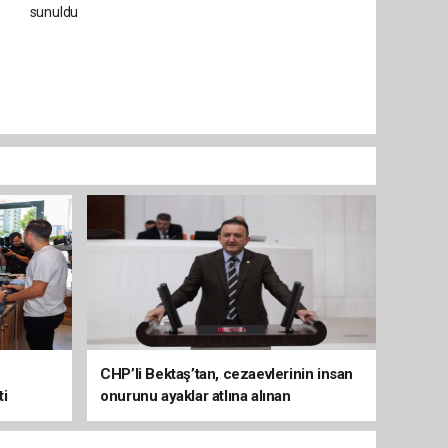
CHP’li Bektaş’tan, cezaevlerinin insan
ti
onurunu ayaklar atlına alınan
mekânlara dönüşmesine tepki