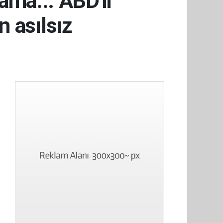
ma... ABD'li
n asılsız