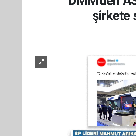
DMM'den ASE
şirkete 