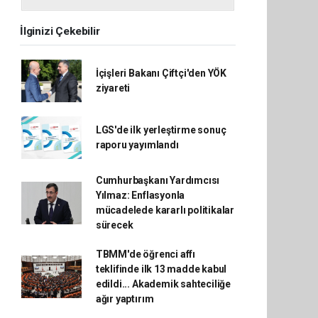
İlginizi Çekebilir
İçişleri Bakanı Çiftçi'den YÖK
ziyareti
LGS'de ilk yerleştirme sonuç
raporu yayımlandı
Cumhurbaşkanı Yardımcısı
Yılmaz: Enflasyonla
mücadelede kararlı politikalar
sürecek
TBMM'de öğrenci affı
teklifinde ilk 13 madde kabul
edildi... Akademik sahteciliğe
ağır yaptırım