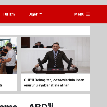
Turizm
Diğer
Menü
CHP’li Bektaş’tan, cezaevlerinin insan
ti
onurunu ayaklar atlına alınan
mekânlara dönüşmesine tepki