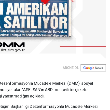
ABONE OL
ı Dezenformasyonla Mücadele Merkezi (DMM), sosyal
nda yer alan "ASELSAN'ın ABD menşeili bir şirkete
i yansıtmadığını açıkladı.
etişim Başkanlığı Dezenformasyonla Mücadele Merkezi