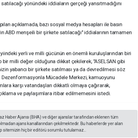
 satılacağı yönündeki iddiaların gerçeği yansıtmadığını
lan açıklamada, bazı sosyal medya hesapları ile basın
n ABD menşeili bir şirkete satılacağı" iddialarının tamamen
indeki yerli ve milli gücünün en önemli kuruluşlarından biri
bir milli değer olduğuna dikkat çekilerek, "ASELSAN gibi
mizin yabancı bir şirkete satılması ya da devredilmesi söz
ildi. Dezenformasyonla Mücadele Merkezi, kamuoyunu
mlara karşı vatandaşları dikkatli olmaya çağırarak,
ıklama ve paylaşımlara itibar edilmemesini istedi.
yaz Haber Ajansı (BHA) ve diğer ajanslar tarafından eklenen tüm
 olmadan ajans kanallarından çekilmektedir. Bu haberlerde yer alan
 sitemizin hiç bir editörü sorumlu tutulamaz...