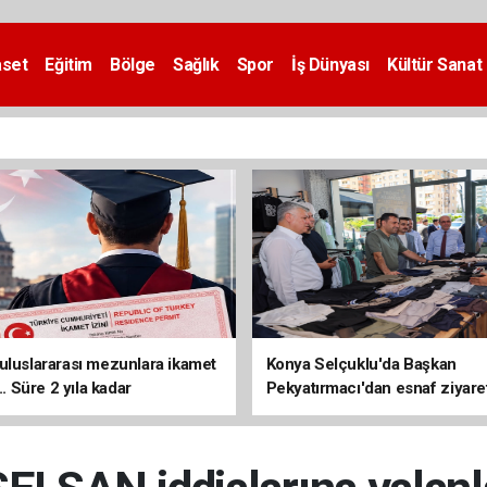
aset
Eğitim
Bölge
Sağlık
Spor
İş Dünyası
Kültür Sanat
uluslararası mezunlara ikamet
Konya Selçuklu'da Başkan
... Süre 2 yıla kadar
Pekyatırmacı'dan esnaf ziyare
ilecek