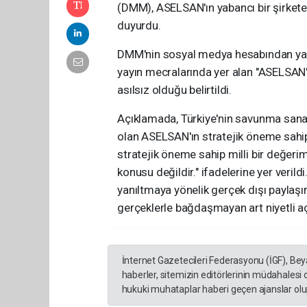
(DMM), ASELSAN'ın yabancı bir şirkete
duyurdu.
DMM'nin sosyal medya hesabından yapı
yayın mecralarında yer alan "ASELSAN'ı
asılsız olduğu belirtildi.
Açıklamada, Türkiye'nin savunma sanayi
olan ASELSAN'ın stratejik öneme sahip 
stratejik öneme sahip milli bir değeri
konusu değildir." ifadelerine yer ver
yanıltmaya yönelik gerçek dışı paylaşı
gerçeklerle bağdaşmayan art niyetli aç
İnternet Gazetecileri Federasyonu (İGF), Be
haberler, sitemizin editörlerinin müdahalesi
hukuki muhataplar haberi geçen ajanslar olup