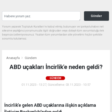
Gönder
Yorum yazarak Topluluk Kuralları’nı kabul etmiş bulunuyor ve ipekyoluhaber.net
sitesine yaptığınız yorumunuzla ilgili doğrudan veya dolaylı tüm sorumluluğu tek
başınıza üstleniyorsunuz. Yazılan tüm yorumlardan site yönetimi hiçbir şekilde
sorumlu tutulamaz.
Anasayfa
Gündem
ABD uçakları İncirlik'e neden geldi?
GÜNDEM
01.11.2023 - 13:27, Güncelleme: 03.11.2023 - 10:57
İncirlik’e gelen ABD uçaklarına ilişkin açıklama
İletişim Başkanlığı'ndan geldi