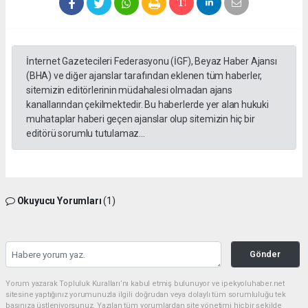
İnternet Gazetecileri Federasyonu (İGF), Beyaz Haber Ajansı
(BHA) ve diğer ajanslar tarafından eklenen tüm haberler,
sitemizin editörlerinin müdahalesi olmadan ajans
kanallarından çekilmektedir. Bu haberlerde yer alan hukuki
muhataplar haberi geçen ajanslar olup sitemizin hiç bir
editörü sorumlu tutulamaz...
Okuyucu Yorumları
(1)
Gönder
Yorum yazarak Topluluk Kuralları’nı kabul etmiş bulunuyor ve ipekyoluhaber.net
sitesine yaptığınız yorumunuzla ilgili doğrudan veya dolaylı tüm sorumluluğu tek
başınıza üstleniyorsunuz. Yazılan tüm yorumlardan site yönetimi hiçbir şekilde