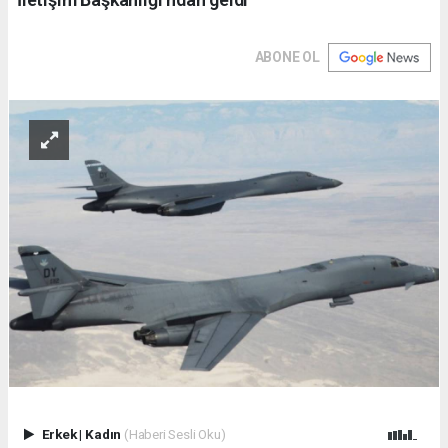
ABONE OL
Erkek
|
Kadın
(Haberi Sesli Oku)