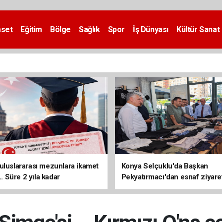
aset
Eğitim
Bölge
Sağlık
Spor
İş Dünyası
Kültür Sanat
uluslararası mezunlara ikamet
Konya Selçuklu'da Başkan
... Süre 2 yıla kadar
Pekyatırmacı'dan esnaf ziyare
ilecek