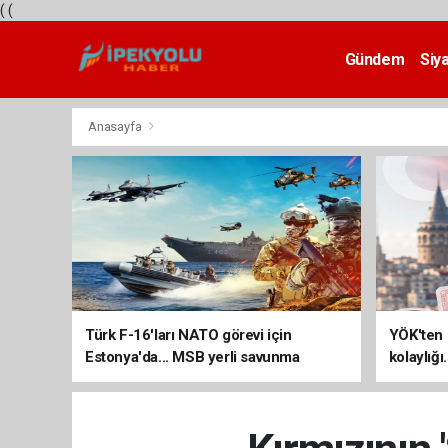
(
(
Gündem
Siy
Teknoloji
Anasayfa
Türk F-16'ları NATO görevi için
YÖK'ten 
Estonya'da... MSB yerli savunma
kolaylığı
sistemleriyle güçleniyor
uzatılab