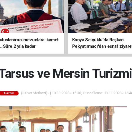
uluslararası mezunlara ikamet
Konya Selçuklu'da Başkan
... Süre 2 yıla kadar
Pekyatırmacı'dan esnaf ziyare
ilecek
 Tarsus ve Mersin Turizm
(Haber Merkezi) - | 13.11.2023 - 15:36, Güncelleme: 13.11.2023 - 15:4
Turizm