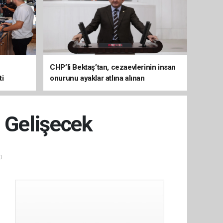
CHP’li Bektaş’tan, cezaevlerinin insan
ti
onurunu ayaklar atlına alınan
mekânlara dönüşmesine tepki
i Gelişecek
0