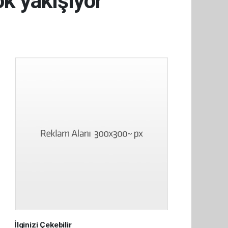
ok yakışıyor
İlginizi Çekebilir