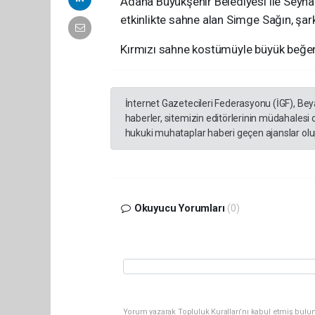
Adana Büyükşehir Belediyesi ile Seyha
etkinlikte sahne alan Simge Sağın, şarkı
Kırmızı sahne kostümüyle büyük beğe
İnternet Gazetecileri Federasyonu (İGF), Be
haberler, sitemizin editörlerinin müdahalesi
hukuki muhataplar haberi geçen ajanslar olup
Okuyucu Yorumları
(0)
Yorum yazarak Topluluk Kuralları’nı kabul etmiş bulun