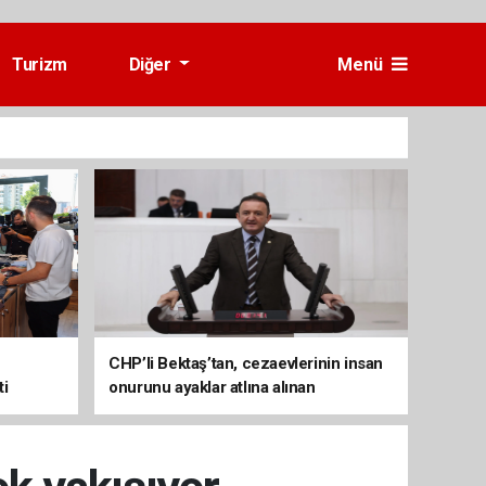
Turizm
Diğer
Menü
CHP’li Bektaş’tan, cezaevlerinin insan
ti
onurunu ayaklar atlına alınan
mekânlara dönüşmesine tepki