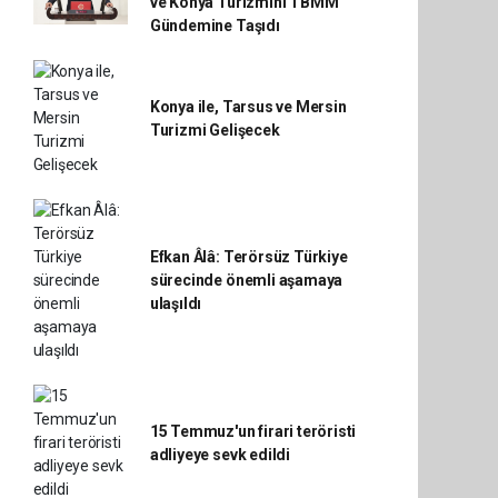
ve Konya Turizmini TBMM
Gündemine Taşıdı
Konya ile, Tarsus ve Mersin
Turizmi Gelişecek
Efkan Âlâ: Terörsüz Türkiye
sürecinde önemli aşamaya
ulaşıldı
15 Temmuz'un firari teröristi
adliyeye sevk edildi