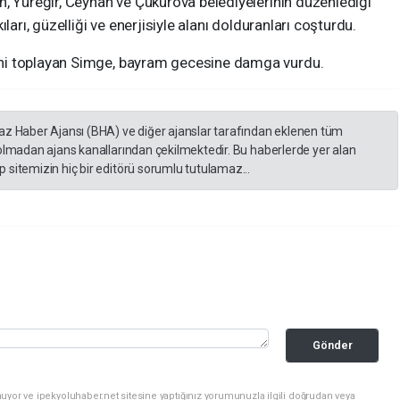
n, Yüreğir, Ceyhan ve Çukurova belediyelerinin düzenlediği
ları, güzelliği ve enerjisiyle alanı dolduranları coşturdu.
ni toplayan Simge, bayram gecesine damga vurdu.
yaz Haber Ajansı (BHA) ve diğer ajanslar tarafından eklenen tüm
 olmadan ajans kanallarından çekilmektedir. Bu haberlerde yer alan
 sitemizin hiç bir editörü sorumlu tutulamaz...
Gönder
uyor ve ipekyoluhaber.net sitesine yaptığınız yorumunuzla ilgili doğrudan veya