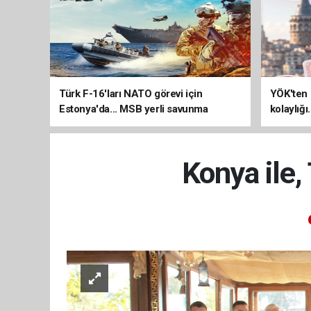
Türk F-16'ları NATO görevi için
YÖK'ten 
Estonya'da... MSB yerli savunma
kolaylığı
sistemleriyle güçleniyor
uzatılab
Konya ile,