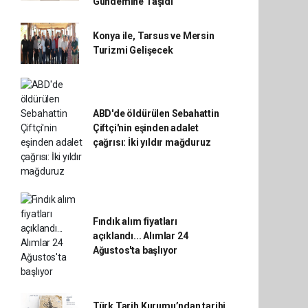
Gündemine Taşıdı
Konya ile, Tarsus ve Mersin
Turizmi Gelişecek
ABD'de öldürülen Sebahattin
Çiftçi'nin eşinden adalet
çağrısı: İki yıldır mağduruz
Fındık alım fiyatları
açıklandı... Alımlar 24
Ağustos'ta başlıyor
Türk Tarih Kurumu’ndan tarihi