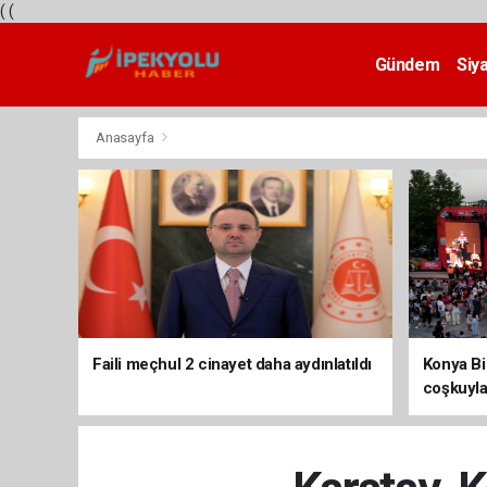
(
(
Gündem
Siy
Teknoloji
Anasayfa
Faili meçhul 2 cinayet daha aydınlatıldı
Konya Bis
coşkuyla