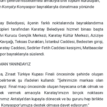
tüm şehirde hissedilmesi amacıyla sivil toplum kuruluşları,
nin Konya’yı Konyaspor bayraklarıyla donatması yönünde
y Belediyesi, ilçenin farklı noktalarında bayraklandırma
kipleri tarafından Karatay Belediyesi hizmet binası başta
lvi Kurucu Gençlik Merkezi, Karatay Kültür Merkezi, Aziziye
Kavşağı, Teksas Durakları, İstanbul Caddesi, Bedesten girişi,
aratay Caddesi, Sedirler-Fetih Caddesi kesişimi, Matbaacılar
or bayraklarıyla süslendi.
MAN YANINDAYIZ
a, Ziraat Türkiye Kupası Finali öncesinde şehirde oluşan
elirterek şu ifadeleri kullandı: “Şehrimizin markası olan
ız. Final maçı öncesinde oluşan heyecana ortak olmak ve
ek vermek amacıyla Karatay’ımızın birçok noktasını
ımımız Antalya’dan kupayla dönecek ve bu gururu hep birlikte
a Konyaspor’umuza destek olmaya davet ediyorum.”