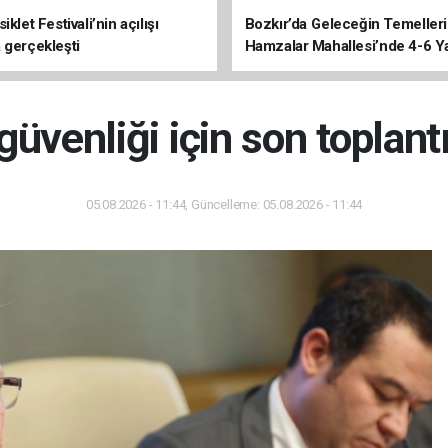
iklet Festivali’nin açılışı
Bozkır’da Geleceğin Temelleri 
 gerçekleşti
Hamzalar Mahallesi’nde 4-6 Y
Kursu İnşaatı Başladı
üvenliği için son toplantı
05.08.2026 - 11:44, Güncelleme: 05.08.2026 - 11:44