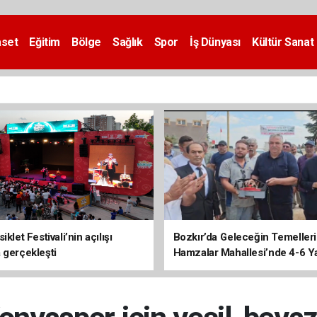
aset
Eğitim
Bölge
Sağlık
Spor
İş Dünyası
Kültür Sanat
iklet Festivali’nin açılışı
Bozkır’da Geleceğin Temelleri 
 gerçekleşti
Hamzalar Mahallesi’nde 4-6 Y
Kursu İnşaatı Başladı