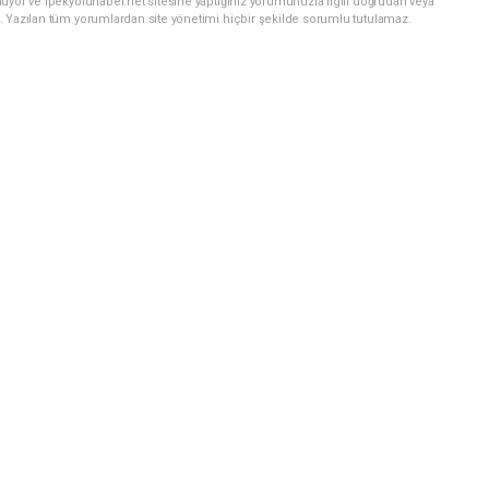
uyor ve ipekyoluhaber.net sitesine yaptığınız yorumunuzla ilgili doğrudan veya
. Yazılan tüm yorumlardan site yönetimi hiçbir şekilde sorumlu tutulamaz.