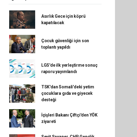
Asırlık Gece için köprü
kapatılacak
Çocuk güvenliği için son
toplantı yapıldı
LGS'de ilk yerleştirme sonuç
raporu yayımlandı
TSK'dan Somali'deki yetim
çocuklara gıda ve giyecek
desteği
İçişleri Bakanı Çiftçi'den YÖK
ziyareti
Seyit Sayaner, CHP Gençlik