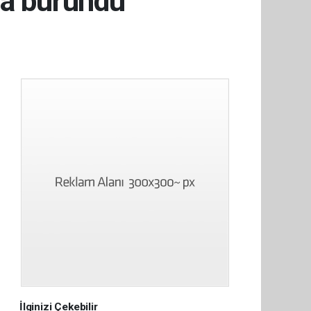
za büründü
İlginizi Çekebilir