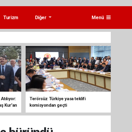
Turizm
Diğer
Menü
Atılıyor:
Terörsüz Türkiye yasa teklifi
aş Kur'an
komisyondan geçti