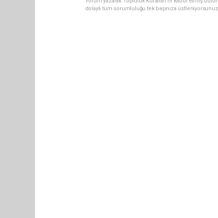
Yorum yazarak Topluluk Kuralları’nı kabul etmiş bulun
dolaylı tüm sorumluluğu tek başınıza üstleniyorsunuz