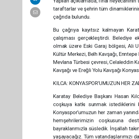
Yapılan açıklamada, final heyecanının 
taraftarlar ve şehrin tüm dinamikleri
çağrıda bulundu.
Bu çağrıya kayıtsız kalmayan Karata
çalışması gerçekleştirdi. Belediye e
olmak üzere Eski Garaj bölgesi, Ali U
Kültür Merkezi, Belh Kavşağı, Enntepe 
Mevlana Türbesi çevresi, Celaleddin K
Kavşağı ve Ereğli Yolu Kavşağı Konyasp
KILCA: KONYASPOR’UMUZUN HER ZA
Karatay Belediye Başkanı Hasan Kılc
coşkuya katkı sunmak istediklerini b
Konyaspor’umuzun her zaman yanınday
hemşehrilerimizin coşkusuna dest
bayraklarımızla süsledik. İnşallah tak
yaşayacağız. Tüm vatandaşlarımızı d