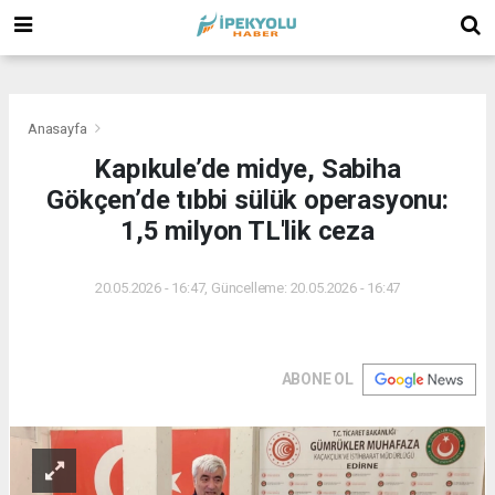
(
(
(
Anasayfa
Kapıkule’de midye, Sabiha
Gökçen’de tıbbi sülük operasyonu:
1,5 milyon TL'lik ceza
20.05.2026 - 16:47, Güncelleme: 20.05.2026 - 16:47
ABONE OL