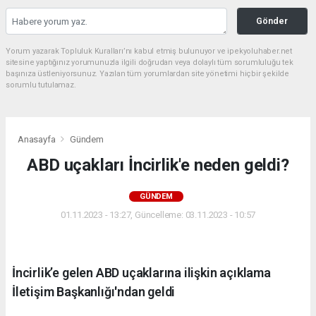
Gönder
Yorum yazarak Topluluk Kuralları’nı kabul etmiş bulunuyor ve ipekyoluhaber.net
sitesine yaptığınız yorumunuzla ilgili doğrudan veya dolaylı tüm sorumluluğu tek
başınıza üstleniyorsunuz. Yazılan tüm yorumlardan site yönetimi hiçbir şekilde
sorumlu tutulamaz.
Anasayfa
Gündem
ABD uçakları İncirlik'e neden geldi?
GÜNDEM
01.11.2023 - 13:27, Güncelleme: 03.11.2023 - 10:57
İncirlik’e gelen ABD uçaklarına ilişkin açıklama
İletişim Başkanlığı'ndan geldi