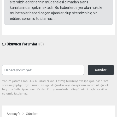
sitemizin editörlerinin müdahalesi olmadan ajans
kanallarından çekilmektedir. Bu haberlerde yer alan hukuki
muhataplar haberi geçen ajanslar olup sitemizin hiç bir
editörü sorumlu tutulamaz...
Okuyucu Yorumları
(0)
Gönder
Yorum yazarak Topluluk Kuralları’nı kabul etmiş bulunuyor ve ipekyoluhaber.net
sitesine yaptığınız yorumunuzla ilgili doğrudan veya dolaylı tüm sorumluluğu tek
başınıza üstleniyorsunuz. Yazılan tüm yorumlardan site yönetimi hiçbir şekilde
sorumlu tutulamaz.
Anasayfa
Gündem