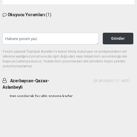
Okuyucu Yorumları
(1)
Gönder
Yorum yazarak Topluluk Kuralları’nı kabul etmiş bulunuyor ve ipekyoluhaber.net
sitesine yaptığınız yorumunuzla ilgili doğrudan veya dolaylı tüm sorumluluğu tek
başınıza üstleniyorsunuz. Yazılan tüm yorumlardan site yönetimi hiçbir şekilde
sorumlu tutulamaz.
Azerbaycan-Qazax-
(07.09.2024 21:17 - #257)
Aslanbeyli
Iran vurulacak bu yilin sonuna kadar...
Yorumu Yanıtla