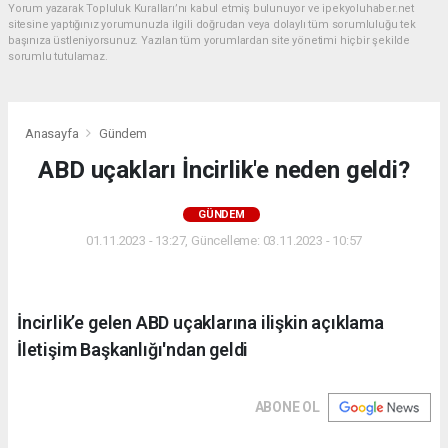
Yorum yazarak Topluluk Kuralları’nı kabul etmiş bulunuyor ve ipekyoluhaber.net
sitesine yaptığınız yorumunuzla ilgili doğrudan veya dolaylı tüm sorumluluğu tek
başınıza üstleniyorsunuz. Yazılan tüm yorumlardan site yönetimi hiçbir şekilde
sorumlu tutulamaz.
Anasayfa
Gündem
ABD uçakları İncirlik'e neden geldi?
GÜNDEM
01.11.2023 - 13:27, Güncelleme: 03.11.2023 - 10:57
İncirlik’e gelen ABD uçaklarına ilişkin açıklama
İletişim Başkanlığı'ndan geldi
ABONE OL