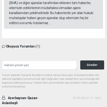
(BHA) ve diğer ajanslar tarafından eklenen tüm haberler,
sitemizin editörlerinin müdahalesi olmadan ajans
kanallarından çekilmektedir. Bu haberlerde yer alan hukuki
muhataplar haberi geçen ajanslar olup sitemizin hiç bir
editörü sorumlu tutulamaz...
Okuyucu Yorumları
(1)
Gönder
Yorum yazarak Topluluk Kuralları’nı kabul etmiş bulunuyor ve ipekyoluhaber.net
sitesine yaptığınız yorumunuzla ilgili doğrudan veya dolaylı tüm sorumluluğu tek
başınıza üstleniyorsunuz. Yazılan tüm yorumlardan site yönetimi hiçbir şekilde
sorumlu tutulamaz.
Azerbaycan-Qazax-
(07.09.2024 21:17 - #257)
Aslanbeyli