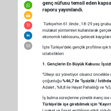
genç nüfusu temsil eden kapsam
raporu yayımlandı.
Türkiye'nin 61 ilinde , 18-29 yaş grubu
mülakat yöntemleri kullanılarak gerçe
ekonomik tablosunu, gelecek kaygılarını
İşte Türkiye'deki gençlik profiline ışık
istatistikleri:
1. Gençlerin En Büyük Kabusu: İşsizl
"Ülkeyi siz yönetiyor olsanız öncelikl
çoğunluğu
%46,7 ile "İşsizlik / İsti
Adalet , %8,8 ile Hayat Pahalılığı ve %5,
İş bulma süreçlerine yönelik inanç ise
Türkiye’de işe girebilmek için "Kayı
Liyakat ve fırsat eşitliğinin etkili old