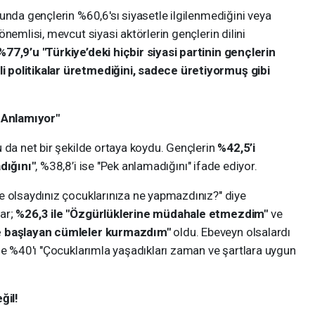
unda gençlerin %60,6'sı siyasetle ilgilenmediğini veya
nemlisi, mevcut siyasi aktörlerin gençlerin dilini
77,9’u "Türkiye’deki hiçbir siyasi partinin gençlerin
 politikalar üretmediğini, sadece üretiyormuş gibi
i Anlamıyor"
 da net bir şekilde ortaya koydu. Gençlerin
%42,5’i
dığını"
, %38,8’i ise "Pek anlamadığını" ifade ediyor.
e olsaydınız çocuklarınıza ne yapmazdınız?" diye
ar;
%26,3 ile "Özgürlüklerine müdahale etmezdim"
ve
ye başlayan cümleler kurmazdım"
oldu. Ebeveyn olsalardı
se %40'ı "Çocuklarımla yaşadıkları zaman ve şartlara uygun
ğil!