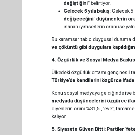
değiştiğini"
belirtiyor.
Gelecek 5 yıla bakış:
Gelecek 5 
değişeceğini" düşünenlerin or
inanan iyimserlerin oranı ise yal
Bu karamsar tablo duygusal duruma da
ve çöküntü gibi duygulara kapıldığın
4. Özgürlük ve Sosyal Medya Baskıs
Ülkedeki özgürlük ortamı genç nesil ta
Türkiye’de kendilerini özgürce ifade 
Konu sosyal medyaya geldiğinde ise ba
medyada düşüncelerini özgürce ifa
diyenlerin oranı %31,5 , "evet, tamame
kalıyor.
5. Siyasete Güven Bitti: Partiler Yet