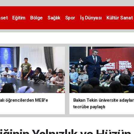
aset
Eğitim
Bölge
Sağlık
Spor
İş Dünyası
Kültür Sanat
alı öğrencilerden MEB'e
Bakan Tekin üniversite adaylar
tecrübe paylaştı