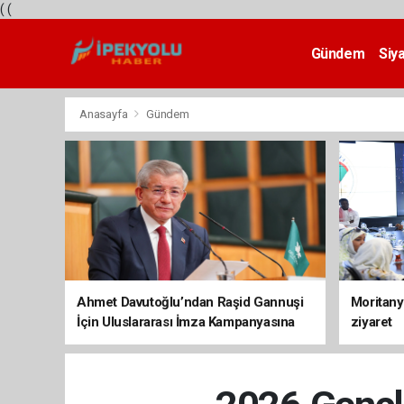
(
(
Gündem
Siy
Teknoloji
Anasayfa
Gündem
Ahmet Davutoğlu’ndan Raşid Gannuşi
Moritany
İçin Uluslararası İmza Kampanyasına
ziyaret
Destek