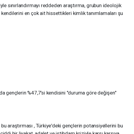
iyle sınırlandırmayı reddeden araştırma, grubun ideolojik
n kendilerini en çok ait hissettikleri kimlik tanımlamaları şu
nda gençlerin %47,7’si kendisini "duruma göre değişen"
u araştırması , Türkiye'deki gençlerin potansiyellerini bu
ddi bir liyakat, adalet ve istihdam kriziyle karşı karşıya