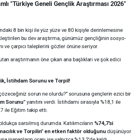
lı "Türkiye Geneli Gençlik Araştırması 2026"
ndaki 8 bin kişi ile yüz yüze ve 80 kişiyle derinlemesine
kleştirilen bu dev araştırma, günümüz gençliğinin sosyo-
 ve çarpıcı taleplerini gözler önüne seriyor.
 tutan araştırmanın öne çıkan ana başlıkları ve şok edici
ik, İstihdam Sorunu ve Torpil!
e çözeceğiniz sorun ne olurdu?" sorusuna gençlerin ezici bir
hdam Sorunu"
yanıtını verdi. İstihdamı sırasıyla %18,1 ile
7 ile Eğitim takip etti.
 oldukça sarsılmış durumda. Katılımcıların
%74,7’si
rmacılık ve Torpilin" en etken faktör olduğunu
düşünüyor.
uğuna inananların oranı ise yalnızca %13,2’de kaldı.