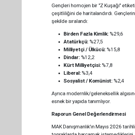
Gençleri homojen bir "Z Kuşağı" etiket
çeşitliliğini de haritalandırdı. Gençleri
şekilde sıralandı:
Birden Fazla Kimlik:
%29,6
Atatürkçü:
%27,5
Milliyetçi / Ülkücü:
%15,8
Dindar:
%12,2
Kürt Milliyetçisi:
%7,8
Liberal:
%3,4
Sosyalist / Komünist:
%2,4
Ayrıca modernlik/geleneksellik algısı
esnek bir yapıda tanımlıyor.
Raporun Genel Değerlendirmesi
MAK Danışmanlık'ın Mayıs 2026 tarihli b
topraklarda harcamak istemediklerini, ci