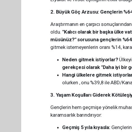
2. Büyük Göç Arzusu: Gençlerin %64'
Araştırmanın en çarpıcı sonuçlarından b
oldu.
"Kalıcı olarak bir başka ülke v
müsünüz?" sorusuna gençlerin %64'ü
gitmek istemeyenlerin oranı %14, karars
Neden gitmek istiyorlar?
Ülkeyi
gerekçesi olarak "Daha iyi bir 
Hangi ülkelere gitmek istiyorla
olurken , onu %39,8 ile ABD/Kanad
3. Yaşam Koşulları Giderek Kötüleşi
Gençlerin hem geçmişe yönelik muhaseb
karamsarlık barındırıyor:
Geçmiş 5 yıla kıyasla:
Gençleri