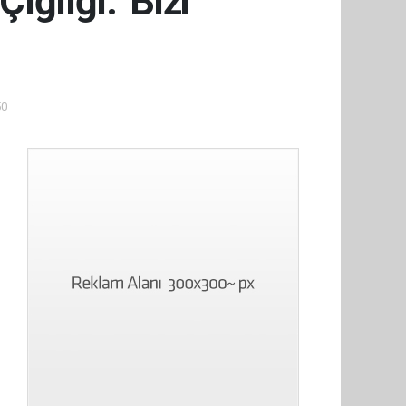
ığlığı: 'Bizi
50