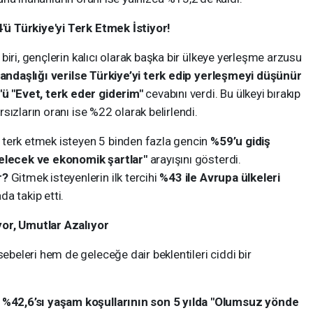
ü Türkiye'yi Terk Etmek İstiyor!
iri, gençlerin kalıcı olarak başka bir ülkeye yerleşme arzusu
atandaşlığı verilse Türkiye’yi terk edip yerleşmeyi düşünür
 "Evet, terk eder giderim"
cevabını verdi. Bu ülkeyi bırakıp
ızların oranı ise %22 olarak belirlendi.
 terk etmek isteyen 5 binden fazla gencin
%59’u gidiş
gelecek ve ekonomik şartlar"
arayışını gösterdi.
r?
Gitmek isteyenlerin ilk tercihi
%43 ile Avrupa ülkeleri
a takip etti.
yor, Umutlar Azalıyor
eleri hem de geleceğe dair beklentileri ciddi bir
n
%42,6’sı yaşam koşullarının son 5 yılda "Olumsuz yönde