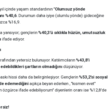
yıl içinde yaşam standardının
"Olumsuz yönde
anı %40,6
. Durumun daha iyiye (olumlu yönde) gideceğine
nızca %16,9.
 yansıyor; gençlerin
%40,3'ü sıklıkla hüzün, umutsuzluk
ı
ifade ediyor.
ı
rafından yetersiz bulunuyor. Katılımcıların
%43,8’i
edebildikleri şartların olmadığını
düşünüyor.
skı hissi daha da belirginleşiyor. Gençlerin
%53,2’si sosyal
de edemediğini
açıkça beyan ederken , "kısmen evet"
n özgürce ifade edebiliyorum" diyenlerin oranı ise %12,8'de
ersiz!