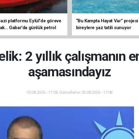
zi platformu Eylül'de göreve
“Bu Kampta Hayat Var” projesi
ak... Gabar’da günlük petrol
bireylere yaz tatili sunuyor
3 bin 200 varile ulaştı
lik: 2 yıllık çalışmanın e
aşamasındayız
05.08.2026 - 17:08, Güncelleme: 05.08.2026 - 17:08