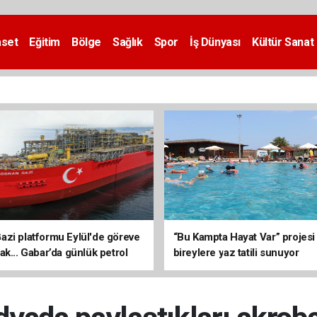
aset
Eğitim
Bölge
Sağlık
Spor
İş Dünyası
Kültür Sanat
zi platformu Eylül'de göreve
“Bu Kampta Hayat Var” projesi
ak... Gabar’da günlük petrol
bireylere yaz tatili sunuyor
3 bin 200 varile ulaştı