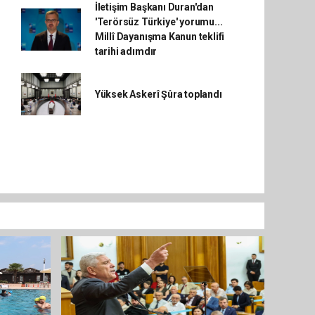
İletişim Başkanı Duran'dan
'Terörsüz Türkiye' yorumu...
Millî Dayanışma Kanun teklifi
tarihi adımdır
Yüksek Askerî Şûra toplandı