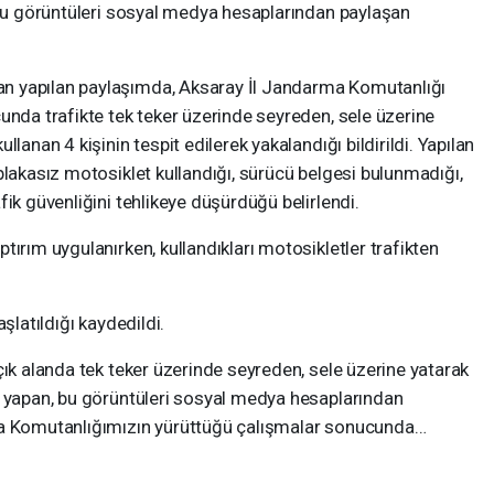
k bu görüntüleri sosyal medya hesaplarından paylaşan
n yapılan paylaşımda, Aksaray İl Jandarma Komutanlığı
unda trafikte tek teker üzerinde seyreden, sele üzerine
lanan 4 kişinin tespit edilerek yakalandığı bildirildi. Yapılan
plakasız motosiklet kullandığı, sürücü belgesi bulunmadığı,
ik güvenliğini tehlikeye düşürdüğü belirlendi.
tırım uygulanırken, kullandıkları motosikletler trafikten
şlatıldığı kaydedildi.
çık alanda tek teker üzerinde seyreden, sele üzerine yatarak
r yapan, bu görüntüleri sosyal medya hesaplarından
ma Komutanlığımızın yürüttüğü çalışmalar sonucunda…