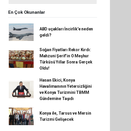
En Çok Okunanlar
ABD uçakları İncirlik'e neden
geldi?
Soğan Fiyatları Rekor Kırdı:
Mahzuni Şerif’in O Meşhur
Türküsü Yıllar Sonra Gerçek
Oldu!
Hasan Ekici, Konya
Havalimanının Yetersizliğini
ve Konya Turizmini TBMM
Gündemine Taşıdı
Konya ile, Tarsus ve Mersin
Turizmi Gelişecek