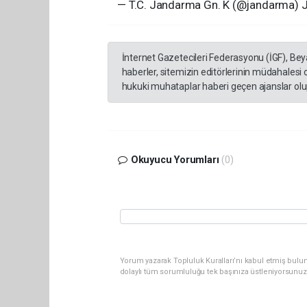
— T.C. Jandarma Gn. K (@jandarma) J
İnternet Gazetecileri Federasyonu (İGF), Be
haberler, sitemizin editörlerinin müdahalesi
hukuki muhataplar haberi geçen ajanslar olup
Okuyucu Yorumları
(0)
Yorum yazarak Topluluk Kuralları’nı kabul etmiş bulun
dolaylı tüm sorumluluğu tek başınıza üstleniyorsunuz