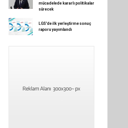
mücadelede kararlı politikalar
sürecek
LGS'de ilk yerleştirme sonuç
raporu yayımlandı