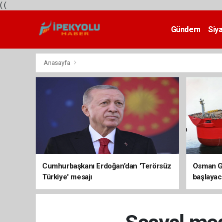
(
(
Gündem
Siy
Teknoloji
Anasayfa
Cumhurbaşkanı Erdoğan’dan 'Terörsüz
Osman Ga
Türkiye' mesajı
başlayac
üretimi 8