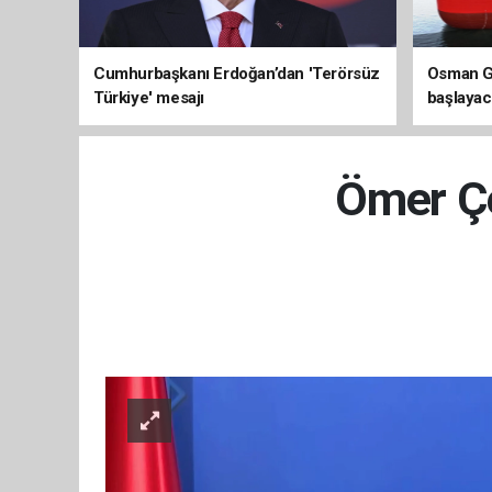
Cumhurbaşkanı Erdoğan’dan 'Terörsüz
Osman Ga
Türkiye' mesajı
başlayac
üretimi 8
Ömer Çe