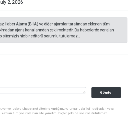
uly 2, 2026
yaz Haber Ajansı (BHA) ve diğer ajanslar tarafından eklenen tüm
 olmadan ajans kanallarından çekilmektedir. Bu haberlerde yer alan
 sitemizin hiç bir editörü sorumlu tutulamaz...
Gönder
uyor ve ipekyoluhaber.net sitesine yaptığınız yorumunuzla ilgili doğrudan veya
. Yazılan tüm yorumlardan site yönetimi hiçbir şekilde sorumlu tutulamaz.