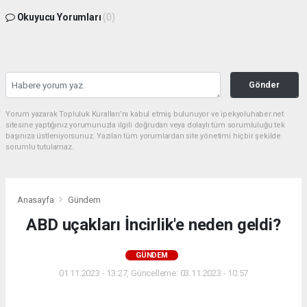
Okuyucu Yorumları
(0)
Gönder
Yorum yazarak Topluluk Kuralları’nı kabul etmiş bulunuyor ve ipekyoluhaber.net
sitesine yaptığınız yorumunuzla ilgili doğrudan veya dolaylı tüm sorumluluğu tek
başınıza üstleniyorsunuz. Yazılan tüm yorumlardan site yönetimi hiçbir şekilde
sorumlu tutulamaz.
Anasayfa
Gündem
ABD uçakları İncirlik'e neden geldi?
GÜNDEM
01.11.2023 - 13:27, Güncelleme: 03.11.2023 - 10:57