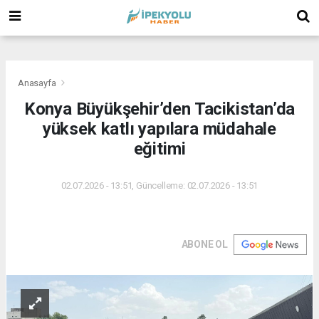
(
(
(
Anasayfa
Konya Büyükşehir’den Tacikistan’da
yüksek katlı yapılara müdahale
eğitimi
02.07.2026 - 13:51, Güncelleme: 02.07.2026 - 13:51
ABONE OL