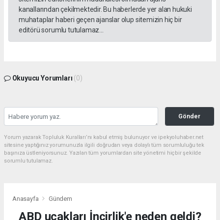
kanallarından çekilmektedir. Bu haberlerde yer alan hukuki
muhataplar haberi geçen ajanslar olup sitemizin hiç bir
editörü sorumlu tutulamaz...
Okuyucu Yorumları
(0)
Gönder
Yorum yazarak Topluluk Kuralları’nı kabul etmiş bulunuyor ve ipekyoluhaber.net
sitesine yaptığınız yorumunuzla ilgili doğrudan veya dolaylı tüm sorumluluğu tek
başınıza üstleniyorsunuz. Yazılan tüm yorumlardan site yönetimi hiçbir şekilde
sorumlu tutulamaz.
Anasayfa
Gündem
ABD uçakları İncirlik'e neden geldi?