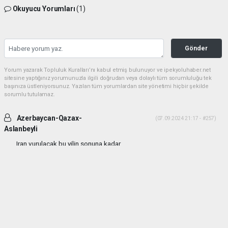
Okuyucu Yorumları
(1)
Gönder
Yorum yazarak Topluluk Kuralları’nı kabul etmiş bulunuyor ve ipekyoluhaber.net
sitesine yaptığınız yorumunuzla ilgili doğrudan veya dolaylı tüm sorumluluğu tek
başınıza üstleniyorsunuz. Yazılan tüm yorumlardan site yönetimi hiçbir şekilde
sorumlu tutulamaz.
Azerbaycan-Qazax-
(07.09.2024 21:17 - #257)
Aslanbeyli
Iran vurulacak bu yilin sonuna kadar...
Yorumu Yanıtla
haber paketi
haber scripti
haber yazılımı