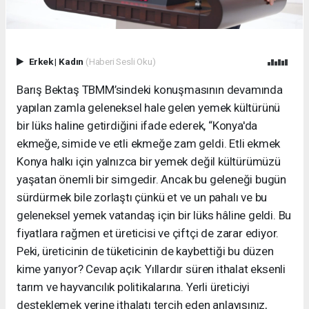
Erkek
|
Kadın
(Haberi Sesli Oku)
Barış Bektaş TBMM’sindeki konuşmasının devamında
yapılan zamla geleneksel hale gelen yemek kültürünü
bir lüks haline getirdiğini ifade ederek, “Konya'da
ekmeğe, simide ve etli ekmeğe zam geldi. Etli ekmek
Konya halkı için yalnızca bir yemek değil kültürümüzü
yaşatan önemli bir simgedir. Ancak bu geleneği bugün
sürdürmek bile zorlaştı çünkü et ve un pahalı ve bu
geleneksel yemek vatandaş için bir lüks hâline geldi. Bu
fiyatlara rağmen et üreticisi ve çiftçi de zarar ediyor.
Peki, üreticinin de tüketicinin de kaybettiği bu düzen
kime yarıyor? Cevap açık: Yıllardır süren ithalat eksenli
tarım ve hayvancılık politikalarına. Yerli üreticiyi
desteklemek yerine ithalatı tercih eden anlayışınız,