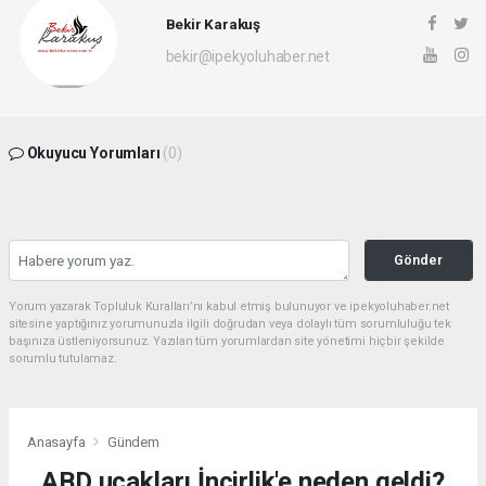
Bekir Karakuş
bekir@ipekyoluhaber.net
Okuyucu Yorumları
(0)
Gönder
Yorum yazarak Topluluk Kuralları’nı kabul etmiş bulunuyor ve ipekyoluhaber.net
sitesine yaptığınız yorumunuzla ilgili doğrudan veya dolaylı tüm sorumluluğu tek
başınıza üstleniyorsunuz. Yazılan tüm yorumlardan site yönetimi hiçbir şekilde
sorumlu tutulamaz.
Anasayfa
Gündem
ABD uçakları İncirlik'e neden geldi?