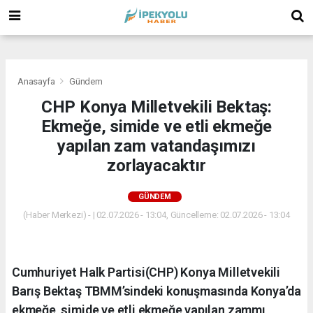
(
(
(
Anasayfa
Gündem
CHP Konya Milletvekili Bektaş:
Ekmeğe, simide ve etli ekmeğe
yapılan zam vatandaşımızı
zorlayacaktır
GÜNDEM
(Haber Merkezi) - | 02.07.2026 - 13:04, Güncelleme: 02.07.2026 - 13:04
Cumhuriyet Halk Partisi(CHP) Konya Milletvekili
Barış Bektaş TBMM’sindeki konuşmasında Konya’da
ekmeğe, simide ve etli ekmeğe yapılan zammı