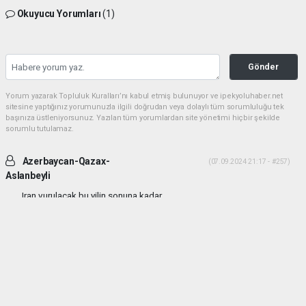
Okuyucu Yorumları
(1)
Gönder
Yorum yazarak Topluluk Kuralları’nı kabul etmiş bulunuyor ve ipekyoluhaber.net
sitesine yaptığınız yorumunuzla ilgili doğrudan veya dolaylı tüm sorumluluğu tek
başınıza üstleniyorsunuz. Yazılan tüm yorumlardan site yönetimi hiçbir şekilde
sorumlu tutulamaz.
Azerbaycan-Qazax-
(07.09.2024 21:17 - #257)
Aslanbeyli
Iran vurulacak bu yilin sonuna kadar...
Yorumu Yanıtla
haber paketi
haber scripti
haber yazılımı