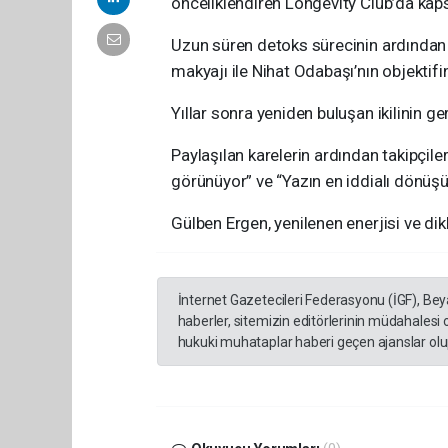
önceliklendiren Longevity Club’da kaps
Uzun süren detoks sürecinin ardından 
makyajı ile Nihat Odabaşı’nın objektifi
Yıllar sonra yeniden buluşan ikilinin g
Paylaşılan karelerin ardından takipçiler
görünüyor” ve “Yazın en iddialı dönüşü
Gülben Ergen, yenilenen enerjisi ve di
İnternet Gazetecileri Federasyonu (İGF), Be
haberler, sitemizin editörlerinin müdahalesi
hukuki muhataplar haberi geçen ajanslar olup