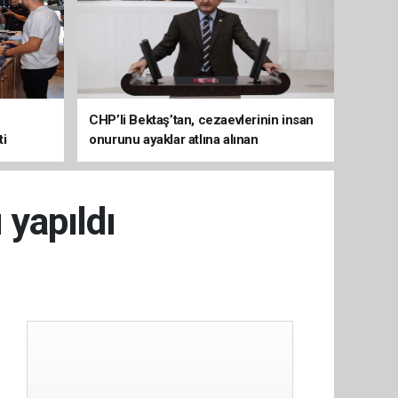
CHP’li Bektaş’tan, cezaevlerinin insan
ti
onurunu ayaklar atlına alınan
mekânlara dönüşmesine tepki
 yapıldı