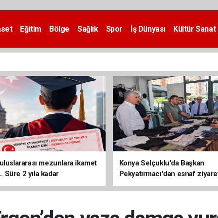
aset
Eğitim
Bölge
Sağlık
Spor
İş Dünyası
Kültür Sanat
uluslararası mezunlara ikamet
Konya Selçuklu'da Başkan
... Süre 2 yıla kadar
Pekyatırmacı'dan esnaf ziyare
ilecek