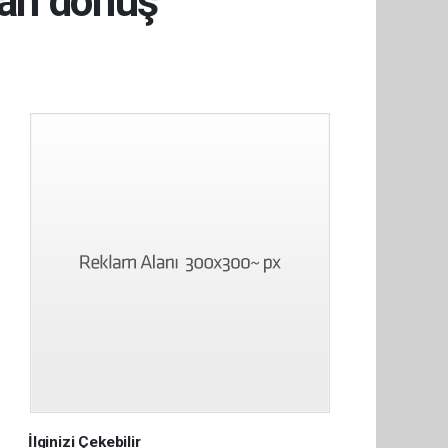
ran dönüş
İlginizi Çekebilir