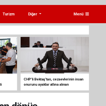
Turizm
Diğer
Menü
CHP’li Bektaş’tan, cezaevlerinin insan
ti
onurunu ayaklar atlına alınan
mekânlara dönüşmesine tepki