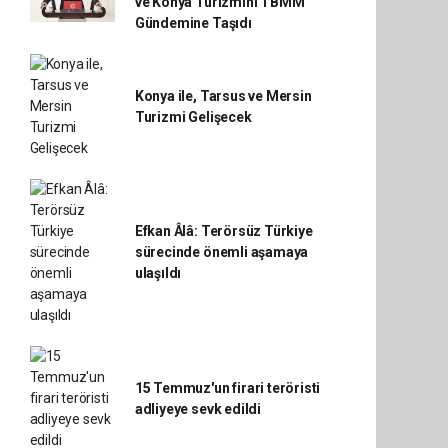
ve Konya Turizmini TBMM
Gündemine Taşıdı
Konya ile, Tarsus ve Mersin
Turizmi Gelişecek
Efkan Âlâ: Terörsüz Türkiye
sürecinde önemli aşamaya
ulaşıldı
15 Temmuz'un firari teröristi
adliyeye sevk edildi