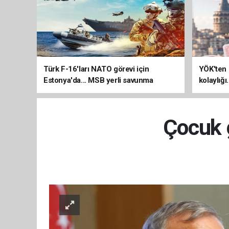
Türk F-16'ları NATO görevi için
YÖK'ten 
Estonya'da... MSB yerli savunma
kolaylığı
sistemleriyle güçleniyor
uzatılab
Çocuk g