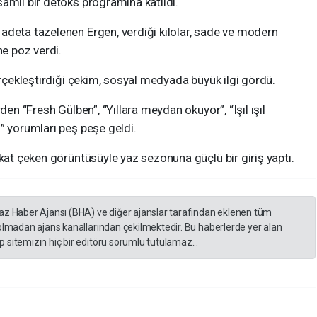
amlı bir detoks programına katıldı.
adeta tazelenen Ergen, verdiği kilolar, sade ve modern
ne poz verdi.
erçekleştirdiği çekim, sosyal medyada büyük ilgi gördü.
den “Fresh Gülben”, “Yıllara meydan okuyor”, “Işıl ışıl
” yorumları peş peşe geldi.
kkat çeken görüntüsüyle yaz sezonuna güçlü bir giriş yaptı.
yaz Haber Ajansı (BHA) ve diğer ajanslar tarafından eklenen tüm
 olmadan ajans kanallarından çekilmektedir. Bu haberlerde yer alan
 sitemizin hiç bir editörü sorumlu tutulamaz...