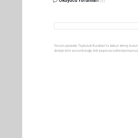
Okuyucu Yorumları
(0)
Yorum yazarak Topluluk Kuralları’nı kabul etmiş bulun
dolaylı tüm sorumluluğu tek başınıza üstleniyorsunuz