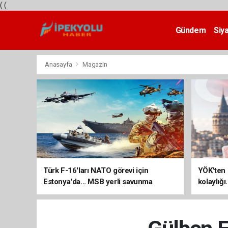
(
(
Gündem
Siy
Teknoloji
Anasayfa
Magazin
Türk F-16'ları NATO görevi için
YÖK'ten 
Estonya'da... MSB yerli savunma
kolaylığı
sistemleriyle güçleniyor
uzatılab