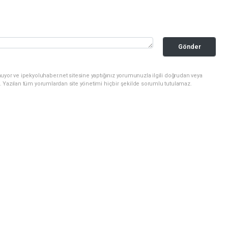
Gönder
uyor ve ipekyoluhaber.net sitesine yaptığınız yorumunuzla ilgili doğrudan veya
. Yazılan tüm yorumlardan site yönetimi hiçbir şekilde sorumlu tutulamaz.