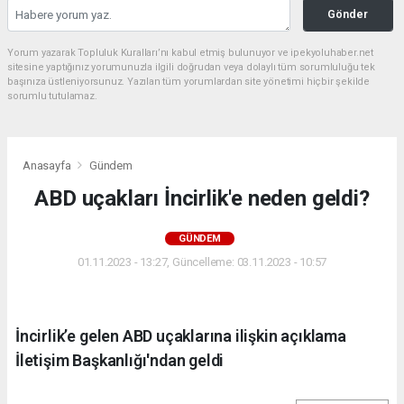
Gönder
Yorum yazarak Topluluk Kuralları’nı kabul etmiş bulunuyor ve ipekyoluhaber.net
sitesine yaptığınız yorumunuzla ilgili doğrudan veya dolaylı tüm sorumluluğu tek
başınıza üstleniyorsunuz. Yazılan tüm yorumlardan site yönetimi hiçbir şekilde
sorumlu tutulamaz.
Anasayfa
Gündem
ABD uçakları İncirlik'e neden geldi?
GÜNDEM
01.11.2023 - 13:27, Güncelleme: 03.11.2023 - 10:57
İncirlik’e gelen ABD uçaklarına ilişkin açıklama
İletişim Başkanlığı'ndan geldi