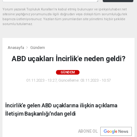
Yorum yazarak Topluluk Kuralları’nı kabul etmiş bulunuyor ve ipekyoluhaber.net
sitesine yaptığınız yorumunuzla ilgili doğrudan veya dolaylı tüm sorumluluğu tek
başınıza üstleniyorsunuz. Yazılan tüm yorumlardan site yönetimi hiçbir şekilde
sorumlu tutulamaz.
Anasayfa
Gündem
ABD uçakları İncirlik'e neden geldi?
GÜNDEM
01.11.2023 - 13:27, Güncelleme: 03.11.2023 - 10:57
İncirlik’e gelen ABD uçaklarına ilişkin açıklama
İletişim Başkanlığı'ndan geldi
ABONE OL