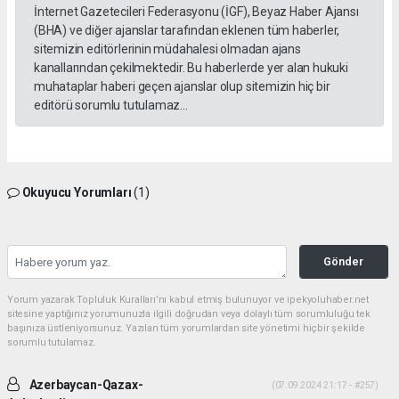
İnternet Gazetecileri Federasyonu (İGF), Beyaz Haber Ajansı
(BHA) ve diğer ajanslar tarafından eklenen tüm haberler,
sitemizin editörlerinin müdahalesi olmadan ajans
kanallarından çekilmektedir. Bu haberlerde yer alan hukuki
muhataplar haberi geçen ajanslar olup sitemizin hiç bir
editörü sorumlu tutulamaz...
Okuyucu Yorumları
(1)
Gönder
Yorum yazarak Topluluk Kuralları’nı kabul etmiş bulunuyor ve ipekyoluhaber.net
sitesine yaptığınız yorumunuzla ilgili doğrudan veya dolaylı tüm sorumluluğu tek
başınıza üstleniyorsunuz. Yazılan tüm yorumlardan site yönetimi hiçbir şekilde
sorumlu tutulamaz.
Azerbaycan-Qazax-
(07.09.2024 21:17 - #257)