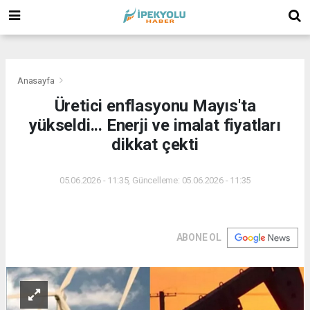
(
(
(
Anasayfa
Üretici enflasyonu Mayıs'ta
yükseldi... Enerji ve imalat fiyatları
dikkat çekti
05.06.2026 - 11:35, Güncelleme: 05.06.2026 - 11:35
ABONE OL