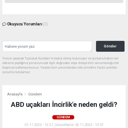
Okuyucu Yorumları
(0)
Gönder
Yorum yazarak Topluluk Kuralları’nı kabul etmiş bulunuyor ve ipekyoluhaber.net
sitesine yaptığınız yorumunuzla ilgili doğrudan veya dolaylı tüm sorumluluğu tek
başınıza üstleniyorsunuz. Yazılan tüm yorumlardan site yönetimi hiçbir şekilde
sorumlu tutulamaz.
Anasayfa
Gündem
ABD uçakları İncirlik'e neden geldi?
GÜNDEM
01.11.2023 - 13:27, Güncelleme: 03.11.2023 - 10:57