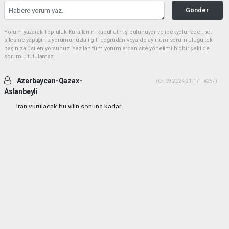
Gönder
Yorum yazarak Topluluk Kuralları’nı kabul etmiş bulunuyor ve ipekyoluhaber.net
sitesine yaptığınız yorumunuzla ilgili doğrudan veya dolaylı tüm sorumluluğu tek
başınıza üstleniyorsunuz. Yazılan tüm yorumlardan site yönetimi hiçbir şekilde
sorumlu tutulamaz.
Azerbaycan-Qazax-
(07.09.2024 21:17 - #257)
Aslanbeyli
Iran vurulacak bu yilin sonuna kadar...
Yorumu Yanıtla
haber paketi
haber scripti
haber yazılımı
Tüm hakları saklı tutulmaktadır.Copyright 2026©
Haber Yazılımı:
Web Aksiyon ®