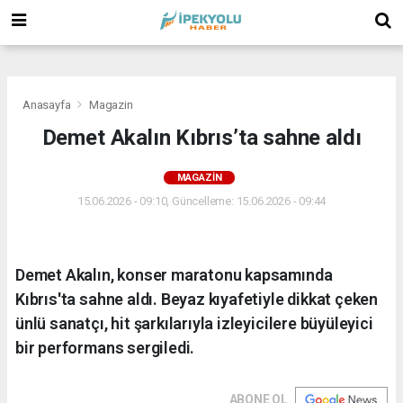
(
(
(
Anasayfa
Magazin
Demet Akalın Kıbrıs’ta sahne aldı
MAGAZIN
15.06.2026 - 09:10, Güncelleme: 15.06.2026 - 09:44
Demet Akalın, konser maratonu kapsamında
Kıbrıs'ta sahne aldı. Beyaz kıyafetiyle dikkat çeken
ünlü sanatçı, hit şarkılarıyla izleyicilere büyüleyici
bir performans sergiledi.
ABONE OL