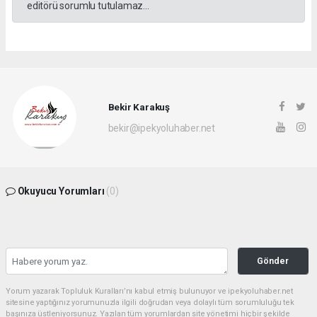
editörü sorumlu tutulamaz...
Bekir Karakuş
bekir@ipekyoluhaber.net
Okuyucu Yorumları
(0)
Gönder
Yorum yazarak Topluluk Kuralları’nı kabul etmiş bulunuyor ve ipekyoluhaber.net
sitesine yaptığınız yorumunuzla ilgili doğrudan veya dolaylı tüm sorumluluğu tek
başınıza üstleniyorsunuz. Yazılan tüm yorumlardan site yönetimi hiçbir şekilde