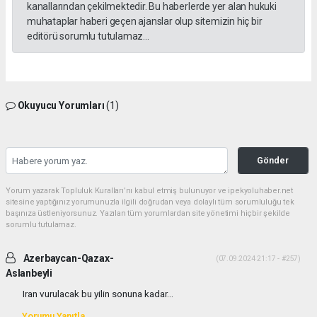
kanallarından çekilmektedir. Bu haberlerde yer alan hukuki
muhataplar haberi geçen ajanslar olup sitemizin hiç bir
editörü sorumlu tutulamaz...
Okuyucu Yorumları
(1)
Gönder
Yorum yazarak Topluluk Kuralları’nı kabul etmiş bulunuyor ve ipekyoluhaber.net
sitesine yaptığınız yorumunuzla ilgili doğrudan veya dolaylı tüm sorumluluğu tek
başınıza üstleniyorsunuz. Yazılan tüm yorumlardan site yönetimi hiçbir şekilde
sorumlu tutulamaz.
Azerbaycan-Qazax-
(07.09.2024 21:17 - #257)
Aslanbeyli
Iran vurulacak bu yilin sonuna kadar...
Yorumu Yanıtla