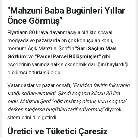
"Mahzuni Baba Bugünleri Yıllar
Önce Görmüş"
Fiyatların 80 liraya dayanmasıyla birlikte sosyal
medyada ve pazarlarda en çok konuşulan konu,
merhum Âşık Mahzuni Şerif’in
"Sarı Saçlım Mavi
Gözlüm"
ve
"Parsel Parsel Bölüşmüşler"
gibi
eserlerinin yanında halkın ekonomik darlığını haykırdığı
o ölümsüz türküsü oldu.
Vatandaşlar ve pazar esnafı,
"Eskiden fakirin fukaranın
katığı soğan-ekmekti. Şimdi soğanın kilosu 80 lira
oldu. Mahzuni Şerif 'Yiğit muhtaç olmuş kuru soğana'
derken meğerse bugünleri tarif ediyormuş"
diyerek
sitemlerini dile getirdi.
Üretici ve Tüketici Çaresiz