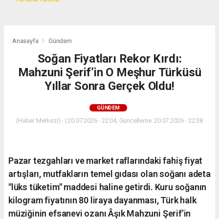
Anasayfa
Gündem
Soğan Fiyatları Rekor Kırdı:
Mahzuni Şerif’in O Meşhur Türküsü
Yıllar Sonra Gerçek Oldu!
GÜNDEM
(Haber Merkezi) - | 20.07.2026 - 22:04, Güncelleme: 20.07.2026 - 22:38
Pazar tezgahları ve market raflarındaki fahiş fiyat
artışları, mutfakların temel gıdası olan soğanı adeta
"lüks tüketim" maddesi haline getirdi. Kuru soğanın
kilogram fiyatının 80 liraya dayanması, Türk halk
müziğinin efsanevi ozanı Âşık Mahzuni Şerif’in