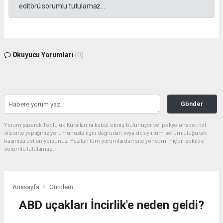
editörü sorumlu tutulamaz...
Okuyucu Yorumları
(0)
Gönder
Yorum yazarak Topluluk Kuralları’nı kabul etmiş bulunuyor ve ipekyoluhaber.net
sitesine yaptığınız yorumunuzla ilgili doğrudan veya dolaylı tüm sorumluluğu tek
başınıza üstleniyorsunuz. Yazılan tüm yorumlardan site yönetimi hiçbir şekilde
sorumlu tutulamaz.
Anasayfa
Gündem
ABD uçakları İncirlik'e neden geldi?