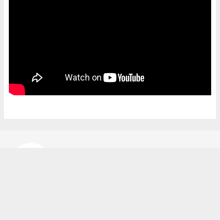
Bekir Karakuş
bekir@ipekyoluhaber.net
Okuyucu Yorumları
(0)