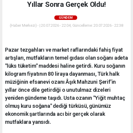
Yıllar Sonra Gerçek Oldu!
GÜNDEM
(Haber Merkezi) - | 20.07.2026 - 22:04, Güncelleme: 20.07.2026 - 22:38
Pazar tezgahları ve market raflarındaki fahiş fiyat
artışları, mutfakların temel gıdası olan soğanı adeta
"lüks tüketim" maddesi haline getirdi. Kuru soğanın
kilogram fiyatının 80 liraya dayanması, Türk halk
müziğinin efsanevi ozanı Âşık Mahzuni Şerif’in
yıllar önce dile getirdiği o unutulmaz dizeleri
yeniden gündeme taşıdı. Usta ozanın "Yiğit muhtaç
olmuş kuru soğana" dediği türküsü, günümüz
ekonomik şartlarında acı bir gerçek olarak
mutfaklara yansıdı.