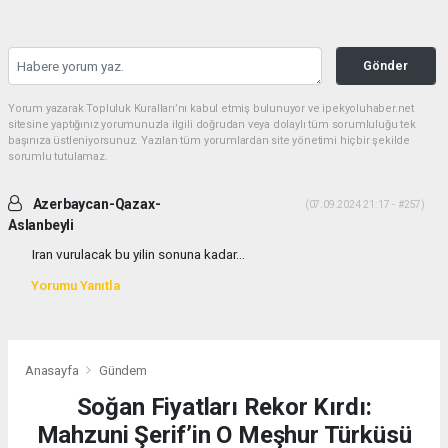
Gönder
Yorum yazarak Topluluk Kuralları’nı kabul etmiş bulunuyor ve ipekyoluhaber.net
sitesine yaptığınız yorumunuzla ilgili doğrudan veya dolaylı tüm sorumluluğu tek
başınıza üstleniyorsunuz. Yazılan tüm yorumlardan site yönetimi hiçbir şekilde
sorumlu tutulamaz.
Azerbaycan-Qazax-
(07.09.2024 21:17 - #257)
Aslanbeyli
Iran vurulacak bu yilin sonuna kadar...
Yorumu Yanıtla
Anasayfa
Gündem
Soğan Fiyatları Rekor Kırdı:
Mahzuni Şerif’in O Meşhur Türküsü