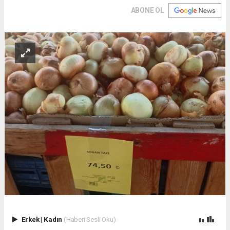
ABONE OL
Erkek
|
Kadın
(Haberi Sesli Oku)