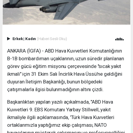
Erkek
|
Kadın
(Haberi Sesli Oku)
ANKARA (İGFA) - ABD Hava Kuvvetleri Komutanlığının
B-1B bombardıman uçaklarının, uzun süredir planlanan
görev gücü eğitim misyonu çerçevesinde "sıcak yakıt
ikmali" için 31 Ekim Salı İncirlik Hava Üssü'ne geldiğini
duyuran İletişim Başkanlığı, bunun bölgedeki
çatışmalarla ilgisi bulunmadığının altını çizdi.
Başkanlıktan yapılan yazılı açıkalmada, "ABD Hava
Kuvvetleri 9. EBS Komutanı Yarbay Stillwell, yakıt
ikmaliyle ilgili açıklamasında, 'Türk Hava Kuvvetleri
ortaklarımızla yaptığımız ekip çalışması, NATO
havacılarının müşterek çalışmasını ve profesyonelliğini