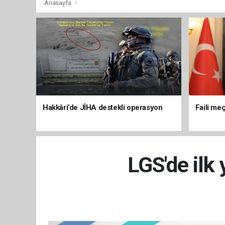
Anasayfa
Hakkâri’de JİHA destekli operasyon
Faili meç
LGS'de ilk