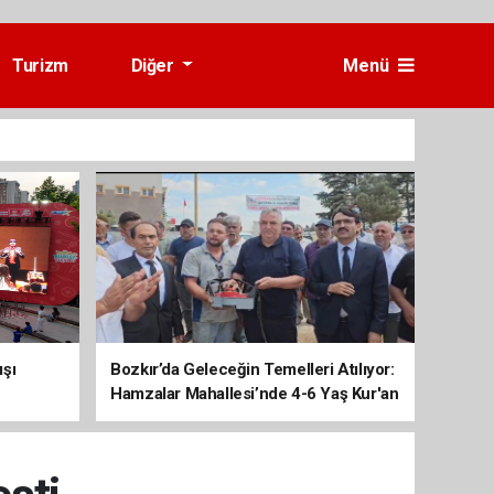
Turizm
Diğer
Menü
ışı
Bozkır’da Geleceğin Temelleri Atılıyor:
Hamzalar Mahallesi’nde 4-6 Yaş Kur'an
Kursu İnşaatı Başladı