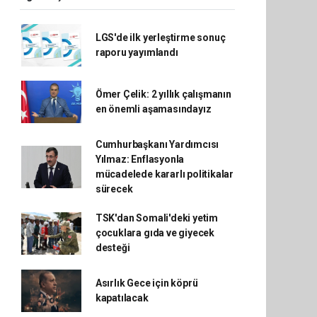
LGS'de ilk yerleştirme sonuç
raporu yayımlandı
Ömer Çelik: 2 yıllık çalışmanın
en önemli aşamasındayız
Cumhurbaşkanı Yardımcısı
Yılmaz: Enflasyonla
mücadelede kararlı politikalar
sürecek
TSK'dan Somali'deki yetim
çocuklara gıda ve giyecek
desteği
Asırlık Gece için köprü
kapatılacak