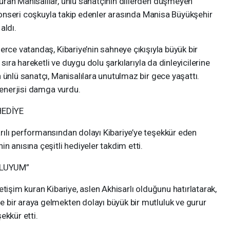
ran Manisalılar, ünlü sanatçının dillerden düşmeyen
. Konseri coşkuyla takip edenler arasında Manisa Büyükşehir
aldı.
erce vatandaş, Kibariye’nin sahneye çıkışıyla büyük bir
 sıra hareketli ve duygu dolu şarkılarıyla da dinleyicilerine
 ünlü sanatçı, Manisalılara unutulmaz bir gece yaşattı.
e enerjisi damga vurdu.
HEDİYE
ılı performansından dolayı Kibariye’ye teşekkür eden
n anısına çeşitli hediyeler takdim etti.
TLUYUM”
tişim kuran Kibariye, aslen Akhisarlı olduğunu hatırlatarak,
bir araya gelmekten dolayı büyük bir mutluluk ve gurur
ekkür etti.