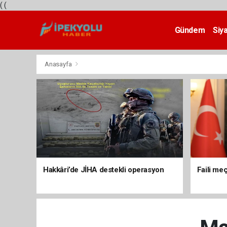
(
(
Gündem
Siy
Teknoloji
Anasayfa
Hakkâri’de JİHA destekli operasyon
Faili meç