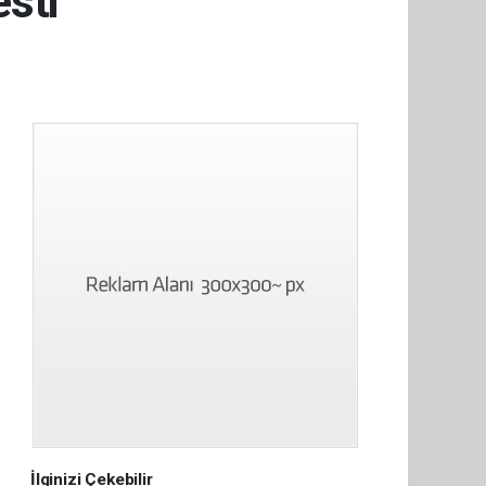
esti
İlginizi Çekebilir