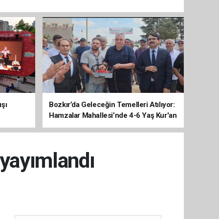
ışı
Bozkır’da Geleceğin Temelleri Atılıyor:
Hamzalar Mahallesi’nde 4-6 Yaş Kur'an
Kursu İnşaatı Başladı
 yayımlandı