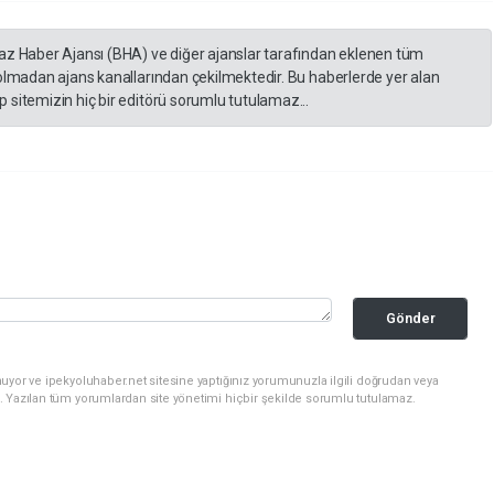
yaz Haber Ajansı (BHA) ve diğer ajanslar tarafından eklenen tüm
 olmadan ajans kanallarından çekilmektedir. Bu haberlerde yer alan
 sitemizin hiç bir editörü sorumlu tutulamaz...
Gönder
uyor ve ipekyoluhaber.net sitesine yaptığınız yorumunuzla ilgili doğrudan veya
. Yazılan tüm yorumlardan site yönetimi hiçbir şekilde sorumlu tutulamaz.