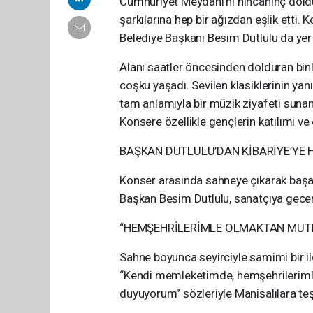
Cumhuriyet Meydanı’nı hıncahınç doldu
şarkılarına hep bir ağızdan eşlik etti
Belediye Başkanı Besim Dutlulu da yer 
Alanı saatler öncesinden dolduran binl
coşku yaşadı. Sevilen klasiklerinin yanı
tam anlamıyla bir müzik ziyafeti sunan
Konsere özellikle gençlerin katılımı v
BAŞKAN DUTLULU’DAN KİBARİYE’YE 
Konser arasında sahneye çıkarak başar
Başkan Besim Dutlulu, sanatçıya geceni
​“HEMŞEHRİLERİMLE OLMAKTAN MU
Sahne boyunca seyirciyle samimi bir ile
“Kendi memleketimde, hemşehrilerimle 
duyuyorum” sözleriyle Manisalılara teş