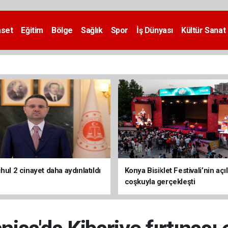
aset
Eğitim
Bölge
Sağlık
Spor
İş Dünyası
Kültür Sanat
hul 2 cinayet daha aydınlatıldı
Konya Bisiklet Festivali’nin açıl
coşkuyla gerçekleşti