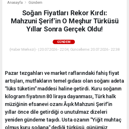
Anasayfa
Gündem
Soğan Fiyatları Rekor Kırdı:
Mahzuni Şerif’in O Meşhur Türküsü
Yıllar Sonra Gerçek Oldu!
GÜNDEM
(Haber Merkezi) - | 20.07.2026 - 22:04, Güncelleme: 20.07.2026 - 22:38
Pazar tezgahları ve market raflarındaki fahiş fiyat
artışları, mutfakların temel gıdası olan soğanı adeta
"lüks tüketim" maddesi haline getirdi. Kuru soğanın
kilogram fiyatının 80 liraya dayanması, Türk halk
müziğinin efsanevi ozanı Âşık Mahzuni Şerif’in
yıllar önce dile getirdiği o unutulmaz dizeleri
yeniden gündeme taşıdı. Usta ozanın "Yiğit muhtaç
olmuş kuru soğana" dediği türküsü, günümüz