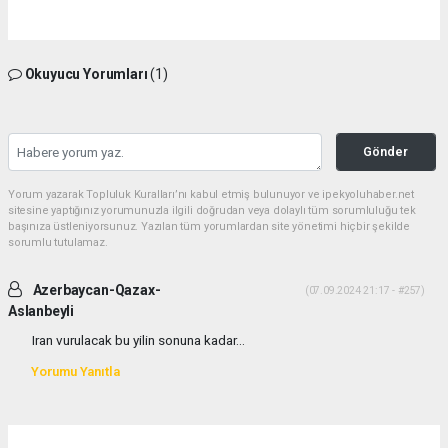
Okuyucu Yorumları
(1)
Gönder
Yorum yazarak Topluluk Kuralları’nı kabul etmiş bulunuyor ve ipekyoluhaber.net
sitesine yaptığınız yorumunuzla ilgili doğrudan veya dolaylı tüm sorumluluğu tek
başınıza üstleniyorsunuz. Yazılan tüm yorumlardan site yönetimi hiçbir şekilde
sorumlu tutulamaz.
Azerbaycan-Qazax-
(07.09.2024 21:17 - #257)
Aslanbeyli
Iran vurulacak bu yilin sonuna kadar...
Yorumu Yanıtla