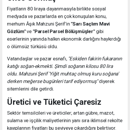
Fiyatların 80 liraya dayanmasıyla birlikte sosyal
medyada ve pazarlarda en çok konuşulan konu,
merhum Âşık Mahzuni Şerif’in
"Sarı Saçlım Mavi
Gözlüm"
ve
"Parsel Parsel Bölüşmüşler"
gibi
eserlerinin yanında halkın ekonomik darlığını haykırdığı
o ölümsüz türküsü oldu.
Vatandaşlar ve pazar esnafı,
"Eskiden fakirin fukaranın
katığı soğan-ekmekti. Şimdi soğanın kilosu 80 lira
oldu. Mahzuni Şerif 'Yiğit muhtaç olmuş kuru soğana'
derken meğerse bugünleri tarif ediyormuş"
diyerek
sitemlerini dile getirdi.
Üretici ve Tüketici Çaresiz
Sektör temsilcileri ve üreticiler; artan gübre, mazot,
sulama ve işçilik maliyetlerinin yanı sıra iklimsel rekolte
kayıplarının fiyatları bu seviyeye çıkardığını belirtiyor.