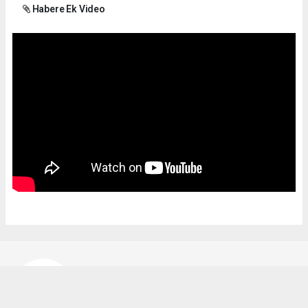
Habere Ek Video
Bekir Karakuş
bekir@ipekyoluhaber.net