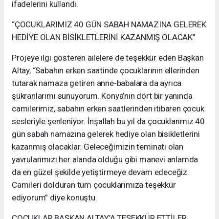
ifadelerini kullandı.
“ÇOCUKLARIMIZ 40 GÜN SABAH NAMAZINA GELEREK
HEDİYE OLAN BİSİKLETLERİNİ KAZANMIŞ OLACAK”
Projeye ilgi gösteren ailelere de teşekkür eden Başkan
Altay, “Sabahın erken saatinde çocuklarının ellerinden
tutarak namaza getiren anne-babalara da ayrıca
şükranlarımı sunuyorum. Konya’nın dört bir yanında
camilerimiz, sabahın erken saatlerinden itibaren çocuk
sesleriyle şenleniyor. İnşallah bu yıl da çocuklarımız 40
gün sabah namazına gelerek hediye olan bisikletlerini
kazanmış olacaklar. Geleceğimizin teminatı olan
yavrularımızı her alanda olduğu gibi manevi anlamda
da en güzel şekilde yetiştirmeye devam edeceğiz.
Camileri dolduran tüm çocuklarımıza teşekkür
ediyorum” diye konuştu.
ÇOCUKLAR BAŞKAN ALTAY’A TEŞEKKÜR ETTİLER