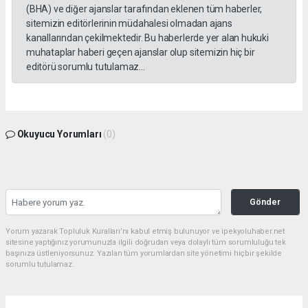
(BHA) ve diğer ajanslar tarafından eklenen tüm haberler,
sitemizin editörlerinin müdahalesi olmadan ajans
kanallarından çekilmektedir. Bu haberlerde yer alan hukuki
muhataplar haberi geçen ajanslar olup sitemizin hiç bir
editörü sorumlu tutulamaz...
Okuyucu Yorumları
(0)
Gönder
Yorum yazarak Topluluk Kuralları’nı kabul etmiş bulunuyor ve ipekyoluhaber.net
sitesine yaptığınız yorumunuzla ilgili doğrudan veya dolaylı tüm sorumluluğu tek
başınıza üstleniyorsunuz. Yazılan tüm yorumlardan site yönetimi hiçbir şekilde
sorumlu tutulamaz.