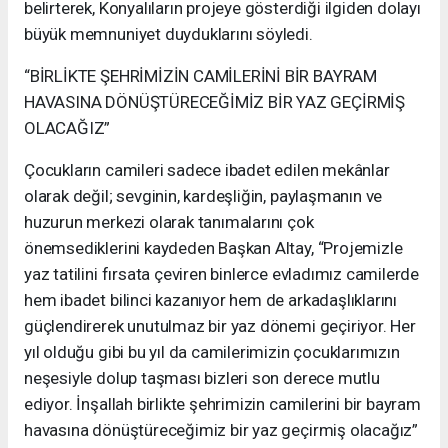
belirterek, Konyalıların projeye gösterdiği ilgiden dolayı
büyük memnuniyet duyduklarını söyledi.
“BİRLİKTE ŞEHRİMİZİN CAMİLERİNİ BİR BAYRAM
HAVASINA DÖNÜŞTÜRECEĞİMİZ BİR YAZ GEÇİRMİŞ
OLACAĞIZ”
Çocukların camileri sadece ibadet edilen mekânlar
olarak değil; sevginin, kardeşliğin, paylaşmanın ve
huzurun merkezi olarak tanımalarını çok
önemsediklerini kaydeden Başkan Altay, “Projemizle
yaz tatilini fırsata çeviren binlerce evladımız camilerde
hem ibadet bilinci kazanıyor hem de arkadaşlıklarını
güçlendirerek unutulmaz bir yaz dönemi geçiriyor. Her
yıl olduğu gibi bu yıl da camilerimizin çocuklarımızın
neşesiyle dolup taşması bizleri son derece mutlu
ediyor. İnşallah birlikte şehrimizin camilerini bir bayram
havasına dönüştüreceğimiz bir yaz geçirmiş olacağız”