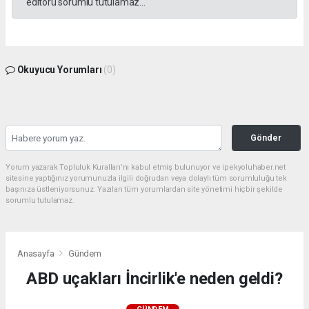
editörü sorumlu tutulamaz...
Okuyucu Yorumları
(0)
Gönder
Yorum yazarak Topluluk Kuralları’nı kabul etmiş bulunuyor ve ipekyoluhaber.net
sitesine yaptığınız yorumunuzla ilgili doğrudan veya dolaylı tüm sorumluluğu tek
başınıza üstleniyorsunuz. Yazılan tüm yorumlardan site yönetimi hiçbir şekilde
sorumlu tutulamaz.
Anasayfa
Gündem
ABD uçakları İncirlik'e neden geldi?