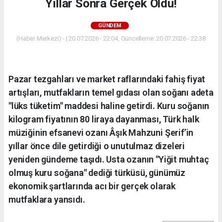
Yıllar Sonra Gerçek Oldu!
GÜNDEM
(Haber Merkezi) - | 20.07.2026 - 22:04, Güncelleme: 20.07.2026 - 22:38
Pazar tezgahları ve market raflarındaki fahiş fiyat
artışları, mutfakların temel gıdası olan soğanı adeta
"lüks tüketim" maddesi haline getirdi. Kuru soğanın
kilogram fiyatının 80 liraya dayanması, Türk halk
müziğinin efsanevi ozanı Âşık Mahzuni Şerif’in
yıllar önce dile getirdiği o unutulmaz dizeleri
yeniden gündeme taşıdı. Usta ozanın "Yiğit muhtaç
olmuş kuru soğana" dediği türküsü, günümüz
ekonomik şartlarında acı bir gerçek olarak
mutfaklara yansıdı.