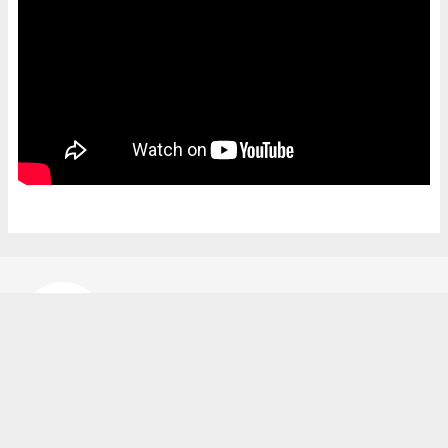
Bekir Karakuş
bekir@ipekyoluhaber.net
Okuyucu Yorumları
(0)