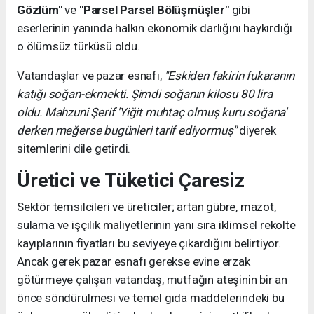
Gözlüm"
ve
"Parsel Parsel Bölüşmüşler"
gibi
eserlerinin yanında halkın ekonomik darlığını haykırdığı
o ölümsüz türküsü oldu.
Vatandaşlar ve pazar esnafı,
"Eskiden fakirin fukaranın
katığı soğan-ekmekti. Şimdi soğanın kilosu 80 lira
oldu. Mahzuni Şerif 'Yiğit muhtaç olmuş kuru soğana'
derken meğerse bugünleri tarif ediyormuş"
diyerek
sitemlerini dile getirdi.
Üretici ve Tüketici Çaresiz
Sektör temsilcileri ve üreticiler; artan gübre, mazot,
sulama ve işçilik maliyetlerinin yanı sıra iklimsel rekolte
kayıplarının fiyatları bu seviyeye çıkardığını belirtiyor.
Ancak gerek pazar esnafı gerekse evine erzak
götürmeye çalışan vatandaş, mutfağın ateşinin bir an
önce söndürülmesi ve temel gıda maddelerindeki bu