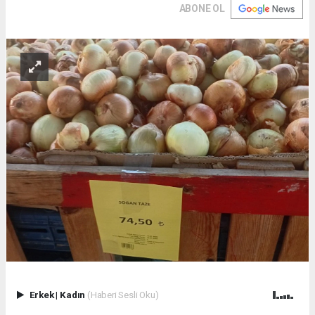
ABONE OL
Erkek
|
Kadın
(Haberi Sesli Oku)