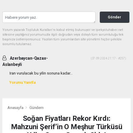
Gönder
Yorum yazarak Topluluk Kuralları’nı kabul etmiş bulunuyor ve ipekyoluhaber.net
sitesine yaptığınız yorumunuzla ilgili doğrudan veya dolaylı tüm sorumluluğu tek
başınıza üstleniyorsunuz. Yazılan tüm yorumlardan site yönetimi hiçbir şekilde
sorumlu tutulamaz.
Azerbaycan-Qazax-
(07.09.2024 21:17 - #257)
Aslanbeyli
Iran vurulacak bu yilin sonuna kadar...
Yorumu Yanıtla
Anasayfa
Gündem
Soğan Fiyatları Rekor Kırdı:
Mahzuni Şerif’in O Meşhur Türküsü