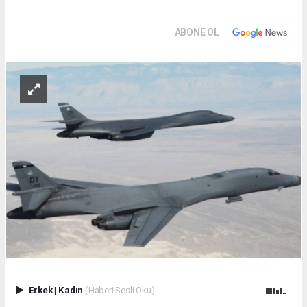
ABONE OL
Erkek
|
Kadın
(Haberi Sesli Oku)