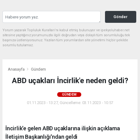
Gönder
Yorum yazarak Topluluk Kuralları’nı kabul etmiş bulunuyor ve ipekyoluhaber.net
sitesine yaptığınız yorumunuzla ilgili doğrudan veya dolaylı tüm sorumluluğu tek
başınıza üstleniyorsunuz. Yazılan tüm yorumlardan site yönetimi hiçbir şekilde
sorumlu tutulamaz.
Anasayfa
Gündem
ABD uçakları İncirlik'e neden geldi?
GÜNDEM
01.11.2023 - 13:27, Güncelleme: 03.11.2023 - 10:57
İncirlik’e gelen ABD uçaklarına ilişkin açıklama
İletişim Başkanlığı'ndan geldi