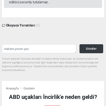
editörü sorumlu tutulamaz...
Okuyucu Yorumları
(0)
Gönder
Yorum yazarak Topluluk Kuralları’nı kabul etmiş bulunuyor ve ipekyoluhaber.net
sitesine yaptığınız yorumunuzla ilgili doğrudan veya dolaylı tüm sorumluluğu tek
başınıza üstleniyorsunuz. Yazılan tüm yorumlardan site yönetimi hiçbir şekilde
sorumlu tutulamaz.
Anasayfa
Gündem
ABD uçakları İncirlik'e neden geldi?