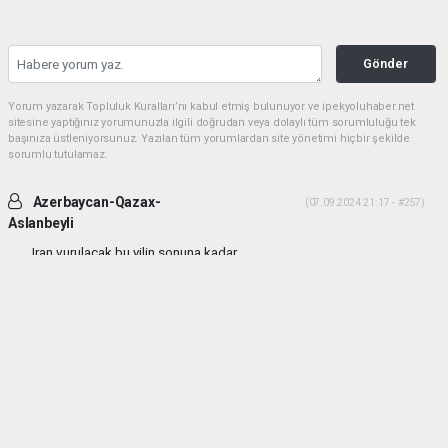
Gönder
Yorum yazarak Topluluk Kuralları’nı kabul etmiş bulunuyor ve ipekyoluhaber.net
sitesine yaptığınız yorumunuzla ilgili doğrudan veya dolaylı tüm sorumluluğu tek
başınıza üstleniyorsunuz. Yazılan tüm yorumlardan site yönetimi hiçbir şekilde
sorumlu tutulamaz.
Azerbaycan-Qazax-
(07.09.2024 21:17 - #257)
Aslanbeyli
Iran vurulacak bu yilin sonuna kadar...
Yorumu Yanıtla
haber paketi
haber scripti
haber yazılımı
Tüm hakları saklı tutulmaktadır.Copyright 2026©