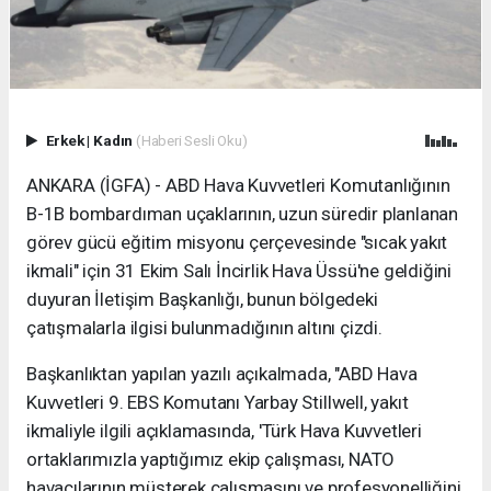
Erkek
|
Kadın
(Haberi Sesli Oku)
ANKARA (İGFA) - ABD Hava Kuvvetleri Komutanlığının
B-1B bombardıman uçaklarının, uzun süredir planlanan
görev gücü eğitim misyonu çerçevesinde "sıcak yakıt
ikmali" için 31 Ekim Salı İncirlik Hava Üssü'ne geldiğini
duyuran İletişim Başkanlığı, bunun bölgedeki
çatışmalarla ilgisi bulunmadığının altını çizdi.
Başkanlıktan yapılan yazılı açıkalmada, "ABD Hava
Kuvvetleri 9. EBS Komutanı Yarbay Stillwell, yakıt
ikmaliyle ilgili açıklamasında, 'Türk Hava Kuvvetleri
ortaklarımızla yaptığımız ekip çalışması, NATO
havacılarının müşterek çalışmasını ve profesyonelliğini