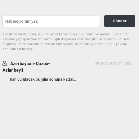
Gönder
Yorum yazarak Topluluk Kuralları’nı kabul etmiş bulunuyor ve ipekyoluhaber.net
sitesine yaptığınız yorumunuzla ilgili doğrudan veya dolaylı tüm sorumluluğu tek
başınıza üstleniyorsunuz. Yazılan tüm yorumlardan site yönetimi hiçbir şekilde
sorumlu tutulamaz.
Azerbaycan-Qazax-
(07.09.2024 21:17 - #257)
Aslanbeyli
Iran vurulacak bu yilin sonuna kadar...
Yorumu Yanıtla
haber paketi
haber scripti
haber yazılımı
Tüm hakları saklı tutulmaktadır.Copyright 2026©