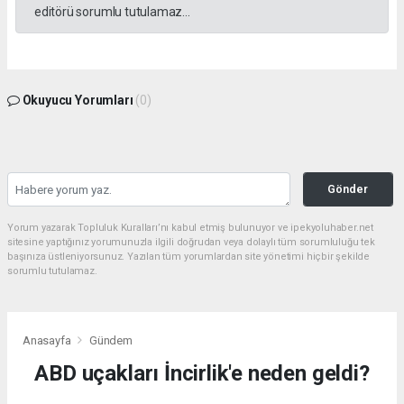
editörü sorumlu tutulamaz...
Okuyucu Yorumları
(0)
Gönder
Yorum yazarak Topluluk Kuralları’nı kabul etmiş bulunuyor ve ipekyoluhaber.net
sitesine yaptığınız yorumunuzla ilgili doğrudan veya dolaylı tüm sorumluluğu tek
başınıza üstleniyorsunuz. Yazılan tüm yorumlardan site yönetimi hiçbir şekilde
sorumlu tutulamaz.
Anasayfa
Gündem
ABD uçakları İncirlik'e neden geldi?