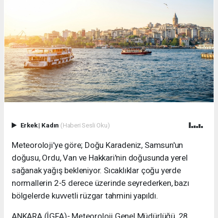
Erkek
|
Kadın
(Haberi Sesli Oku)
Meteoroloji'ye göre; Doğu Karadeniz, Samsun'un
doğusu, Ordu, Van ve Hakkari'nin doğusunda yerel
sağanak yağış bekleniyor. Sıcaklıklar çoğu yerde
normallerin 2-5 derece üzerinde seyrederken, bazı
bölgelerde kuvvetli rüzgar tahmini yapıldı.
ANKARA (İGFA)- Meteoroloji Genel Müdürlüğü, 28