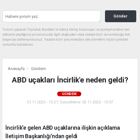
Gönder
Yorum yazarak Topluluk Kuralları’nı kabul etmiş bulunuyor ve ipekyoluhaber.net
sitesine yaptığınız yorumunuzla ilgili doğrudan veya dolaylı tüm sorumluluğu tek
başınıza üstleniyorsunuz. Yazılan tüm yorumlardan site yönetimi hiçbir şekilde
sorumlu tutulamaz.
Anasayfa
Gündem
ABD uçakları İncirlik'e neden geldi?
GÜNDEM
01.11.2023 - 13:27, Güncelleme: 03.11.2023 - 10:57
İncirlik’e gelen ABD uçaklarına ilişkin açıklama
İletişim Başkanlığı'ndan geldi