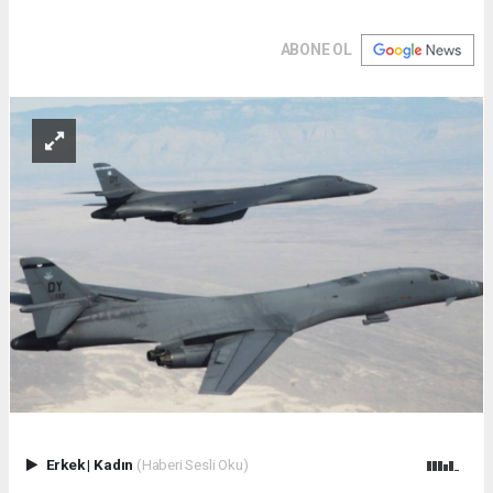
ABONE OL
Erkek
|
Kadın
(Haberi Sesli Oku)