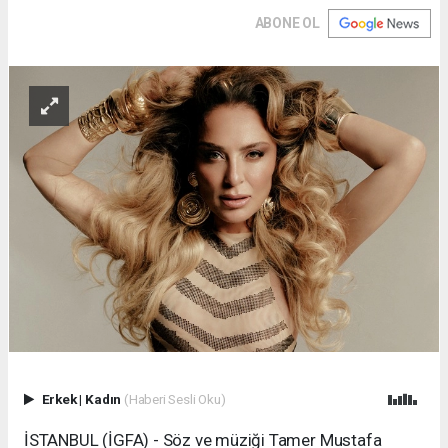
ABONE OL
Erkek
|
Kadın
(Haberi Sesli Oku)
İSTANBUL (İGFA) - Söz ve müziği Tamer Mustafa