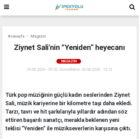
(
(
(
Anasayfa
Magazin
Ziynet Sali'nin “Yeniden” heyecanı
MAGAZIN
26.06.2026 - 09:52, Güncelleme: 26.06.2026 - 19:12
Türk pop müziğinin güçlü kadın seslerinden Ziynet
Sali, müzik kariyerine bir kilometre taşı daha ekledi.
Tarzı, tavrı ve hit şarkılarıyla yıllardır adından söz
ettiren başarılı sanatçı, merakla beklenen yeni
teklisi “Yeniden” ile müzikseverlerin karşısına çıktı.