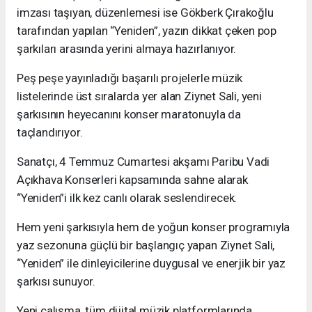
imzası taşıyan, düzenlemesi ise Gökberk Çırakoğlu
tarafından yapılan “Yeniden”, yazın dikkat çeken pop
şarkıları arasında yerini almaya hazırlanıyor.
Peş peşe yayınladığı başarılı projelerle müzik
listelerinde üst sıralarda yer alan Ziynet Sali, yeni
şarkısının heyecanını konser maratonuyla da
taçlandırıyor.
Sanatçı, 4 Temmuz Cumartesi akşamı Paribu Vadi
Açıkhava Konserleri kapsamında sahne alarak
“Yeniden”i ilk kez canlı olarak seslendirecek.
Hem yeni şarkısıyla hem de yoğun konser programıyla
yaz sezonuna güçlü bir başlangıç yapan Ziynet Sali,
“Yeniden” ile dinleyicilerine duygusal ve enerjik bir yaz
şarkısı sunuyor.
Yeni çalışma, tüm dijital müzik platformlarında