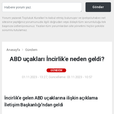
Gönder
Yorum yazarak Topluluk Kuralları’nı kabul etmiş bulunuyor ve ipekyoluhaber.net
sitesine yaptığınız yorumunuzla ilgili doğrudan veya dolaylı tüm sorumluluğu tek
başınıza üstleniyorsunuz. Yazılan tüm yorumlardan site yönetimi hiçbir şekilde
sorumlu tutulamaz.
Anasayfa
Gündem
ABD uçakları İncirlik'e neden geldi?
GÜNDEM
01.11.2023 - 13:27, Güncelleme: 03.11.2023 - 10:57
İncirlik’e gelen ABD uçaklarına ilişkin açıklama
İletişim Başkanlığı'ndan geldi