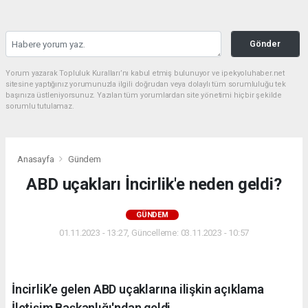
Gönder
Yorum yazarak Topluluk Kuralları’nı kabul etmiş bulunuyor ve ipekyoluhaber.net
sitesine yaptığınız yorumunuzla ilgili doğrudan veya dolaylı tüm sorumluluğu tek
başınıza üstleniyorsunuz. Yazılan tüm yorumlardan site yönetimi hiçbir şekilde
sorumlu tutulamaz.
Anasayfa
Gündem
ABD uçakları İncirlik'e neden geldi?
GÜNDEM
01.11.2023 - 13:27, Güncelleme: 03.11.2023 - 10:57
İncirlik’e gelen ABD uçaklarına ilişkin açıklama
İletişim Başkanlığı'ndan geldi