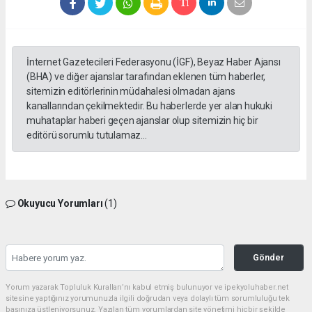
İnternet Gazetecileri Federasyonu (İGF), Beyaz Haber Ajansı
(BHA) ve diğer ajanslar tarafından eklenen tüm haberler,
sitemizin editörlerinin müdahalesi olmadan ajans
kanallarından çekilmektedir. Bu haberlerde yer alan hukuki
muhataplar haberi geçen ajanslar olup sitemizin hiç bir
editörü sorumlu tutulamaz...
Okuyucu Yorumları
(1)
Gönder
Yorum yazarak Topluluk Kuralları’nı kabul etmiş bulunuyor ve ipekyoluhaber.net
sitesine yaptığınız yorumunuzla ilgili doğrudan veya dolaylı tüm sorumluluğu tek
başınıza üstleniyorsunuz. Yazılan tüm yorumlardan site yönetimi hiçbir şekilde