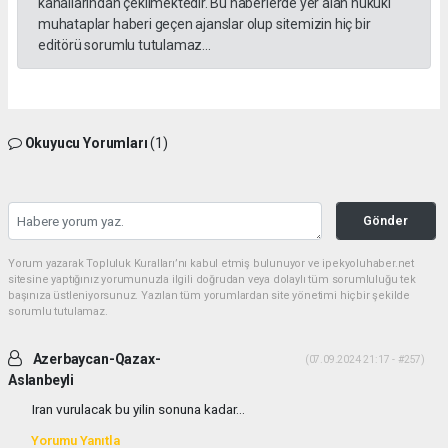
kanallarından çekilmektedir. Bu haberlerde yer alan hukuki
muhataplar haberi geçen ajanslar olup sitemizin hiç bir
editörü sorumlu tutulamaz...
Okuyucu Yorumları
(1)
Gönder
Yorum yazarak Topluluk Kuralları’nı kabul etmiş bulunuyor ve ipekyoluhaber.net
sitesine yaptığınız yorumunuzla ilgili doğrudan veya dolaylı tüm sorumluluğu tek
başınıza üstleniyorsunuz. Yazılan tüm yorumlardan site yönetimi hiçbir şekilde
sorumlu tutulamaz.
Azerbaycan-Qazax-
(07.09.2024 21:17 - #257)
Aslanbeyli
Iran vurulacak bu yilin sonuna kadar...
Yorumu Yanıtla