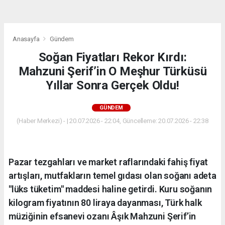
Anasayfa
Gündem
Soğan Fiyatları Rekor Kırdı:
Mahzuni Şerif’in O Meşhur Türküsü
Yıllar Sonra Gerçek Oldu!
GÜNDEM
(Haber Merkezi) - | 20.07.2026 - 22:04, Güncelleme: 20.07.2026 - 22:38
Pazar tezgahları ve market raflarındaki fahiş fiyat
artışları, mutfakların temel gıdası olan soğanı adeta
"lüks tüketim" maddesi haline getirdi. Kuru soğanın
kilogram fiyatının 80 liraya dayanması, Türk halk
müziğinin efsanevi ozanı Âşık Mahzuni Şerif’in