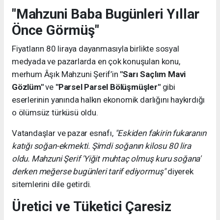
"Mahzuni Baba Bugünleri Yıllar
Önce Görmüş"
Fiyatların 80 liraya dayanmasıyla birlikte sosyal
medyada ve pazarlarda en çok konuşulan konu,
merhum Âşık Mahzuni Şerif’in
"Sarı Saçlım Mavi
Gözlüm"
ve
"Parsel Parsel Bölüşmüşler"
gibi
eserlerinin yanında halkın ekonomik darlığını haykırdığı
o ölümsüz türküsü oldu.
Vatandaşlar ve pazar esnafı,
"Eskiden fakirin fukaranın
katığı soğan-ekmekti. Şimdi soğanın kilosu 80 lira
oldu. Mahzuni Şerif 'Yiğit muhtaç olmuş kuru soğana'
derken meğerse bugünleri tarif ediyormuş"
diyerek
sitemlerini dile getirdi.
Üretici ve Tüketici Çaresiz