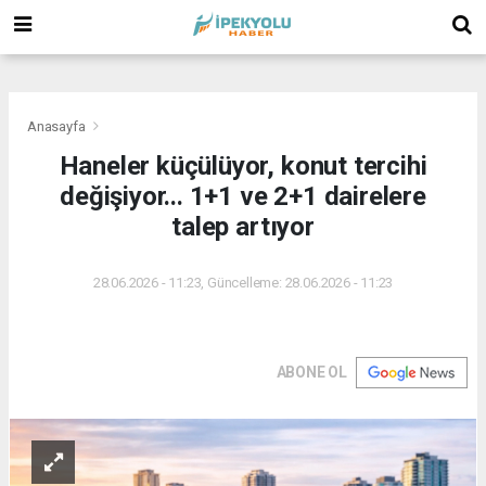
(
(
(
Anasayfa
Haneler küçülüyor, konut tercihi
değişiyor... 1+1 ve 2+1 dairelere
talep artıyor
28.06.2026 - 11:23, Güncelleme: 28.06.2026 - 11:23
ABONE OL