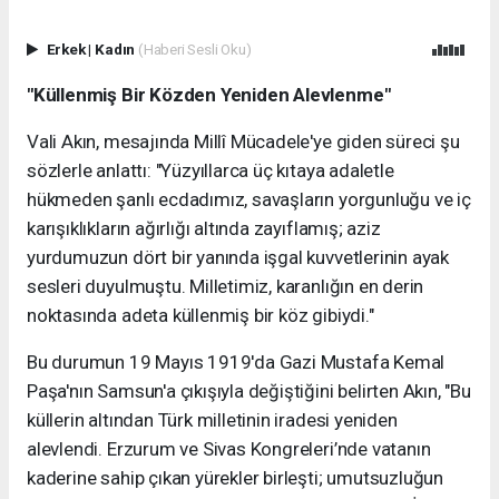
Erkek
|
Kadın
(Haberi Sesli Oku)
"Küllenmiş Bir Közden Yeniden Alevlenme"
Vali Akın, mesajında Millî Mücadele'ye giden süreci şu
sözlerle anlattı: "Yüzyıllarca üç kıtaya adaletle
hükmeden şanlı ecdadımız, savaşların yorgunluğu ve iç
karışıklıkların ağırlığı altında zayıflamış; aziz
yurdumuzun dört bir yanında işgal kuvvetlerinin ayak
sesleri duyulmuştu. Milletimiz, karanlığın en derin
noktasında adeta küllenmiş bir köz gibiydi."
Bu durumun 19 Mayıs 1919'da Gazi Mustafa Kemal
Paşa'nın Samsun'a çıkışıyla değiştiğini belirten Akın, "Bu
küllerin altından Türk milletinin iradesi yeniden
alevlendi. Erzurum ve Sivas Kongreleri’nde vatanın
kaderine sahip çıkan yürekler birleşti; umutsuzluğun