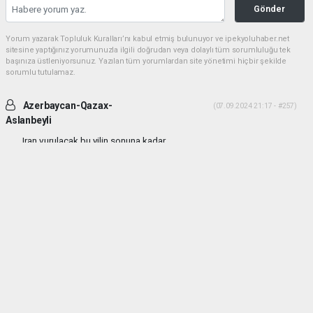
Gönder
Yorum yazarak Topluluk Kuralları’nı kabul etmiş bulunuyor ve ipekyoluhaber.net
sitesine yaptığınız yorumunuzla ilgili doğrudan veya dolaylı tüm sorumluluğu tek
başınıza üstleniyorsunuz. Yazılan tüm yorumlardan site yönetimi hiçbir şekilde
sorumlu tutulamaz.
Azerbaycan-Qazax-
(07.09.2024 21:17 - #257)
Aslanbeyli
Iran vurulacak bu yilin sonuna kadar...
Yorumu Yanıtla
haber paketi
haber scripti
haber yazılımı
Tüm hakları saklı tutulmaktadır.Copyright 2026©
Haber Yazılımı:
Web Aksiyon ®