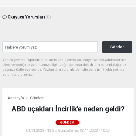
Okuyucu Yorumları
(0)
Gönder
Yorum yazarak Topluluk Kuralları’nı kabul etmiş bulunuyor ve ipekyoluhaber.net
sitesine yaptığınız yorumunuzla ilgili doğrudan veya dolaylı tüm sorumluluğu tek
başınıza üstleniyorsunuz. Yazılan tüm yorumlardan site yönetimi hiçbir şekilde
sorumlu tutulamaz.
Anasayfa
Gündem
ABD uçakları İncirlik'e neden geldi?
GÜNDEM
01.11.2023 - 13:27, Güncelleme: 03.11.2023 - 10:57