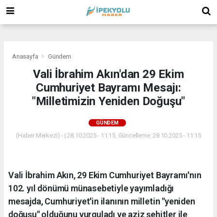
(
(
(
Anasayfa
Gündem
Vali İbrahim Akın'dan 29 Ekim
Cumhuriyet Bayramı Mesajı:
"Milletimizin Yeniden Doğuşu"
GÜNDEM
(Haber Merkezi) - | 28.10.2025 - 11:15, Güncelleme: 28.10.2025 - 11:15
Vali İbrahim Akın, 29 Ekim Cumhuriyet Bayramı'nın
102. yıl dönümü münasebetiyle yayımladığı
mesajda, Cumhuriyet'in ilanının milletin "yeniden
doğuşu" olduğunu vurguladı ve aziz şehitler ile