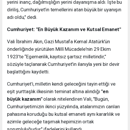
yerini inanç, dağılmışlığın yerini dayanışma aldı. İşte bu
diriliş, Cumhuriyet’in temellerini atan büyük bir uyanışın
adı oldu," dedi.
Cumhuriyet: "En Büyük Kazanım ve Kutsal Emanet"
Vali İbrahim Akın, Gazi Mustafa Kemal Atatürk'ün
önderliğinde yürütülen Millî Mücadele'nin 29 Ekim
1923’te “Egemenlik, kayıtsız şartsız milletindir,”
sözüyle taçlanarak Cumhuriyet'in ilanıyla yeni bir devir
başlattığını kaydetti.
Cumhuriyet'i, milletin kendi geleceğini tayin ettiği ve
eşit yurttaşlık ilkesinin teminat altına alındığı
"en
büyük kazanım"
olarak nitelendiren Vali, "Bugün,
Cumhuriyetimizin ikinci yüzyılında, atalarımızın canları
pahasına koruduğu bu kutsal emaneti aynı kararlılık ve
azimle geleceğe taşımak hepimizin ortak
sorumluluğudur," ifadelerini kullandı.