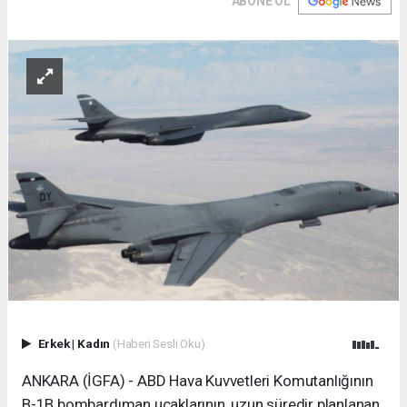
ABONE OL
Erkek
|
Kadın
(Haberi Sesli Oku)
ANKARA (İGFA) - ABD Hava Kuvvetleri Komutanlığının
B-1B bombardıman uçaklarının, uzun süredir planlanan