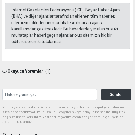
İnternet Gazetecileri Federasyonu (İGF), Beyaz Haber Ajansı
(BHA) ve diğer ajanslar tarafından eklenen tüm haberler,
sitemizin editörlerinin müdahalesi olmadan ajans
kanallarından çekilmektedir. Bu haberlerde yer alan hukuki
muhataplar haberi geçen ajanslar olup sitemizin hiç bir
editörü sorumlu tutulamaz...
Okuyucu Yorumları
(1)
Gönder
Yorum yazarak Topluluk Kuralları’nı kabul etmiş bulunuyor ve ipekyoluhaber.net
sitesine yaptığınız yorumunuzla ilgili doğrudan veya dolaylı tüm sorumluluğu tek
başınıza üstleniyorsunuz. Yazılan tüm yorumlardan site yönetimi hiçbir şekilde
sorumlu tutulamaz.