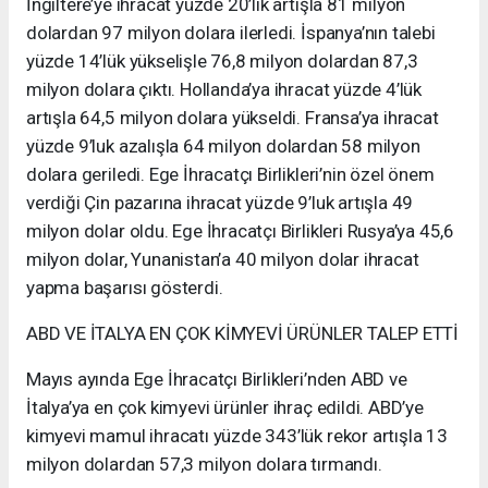
İngiltere’ye ihracat yüzde 20’lik artışla 81 milyon
dolardan 97 milyon dolara ilerledi. İspanya’nın talebi
yüzde 14’lük yükselişle 76,8 milyon dolardan 87,3
milyon dolara çıktı. Hollanda’ya ihracat yüzde 4’lük
artışla 64,5 milyon dolara yükseldi. Fransa’ya ihracat
yüzde 9’luk azalışla 64 milyon dolardan 58 milyon
dolara geriledi. Ege İhracatçı Birlikleri’nin özel önem
verdiği Çin pazarına ihracat yüzde 9’luk artışla 49
milyon dolar oldu. Ege İhracatçı Birlikleri Rusya’ya 45,6
milyon dolar, Yunanistan’a 40 milyon dolar ihracat
yapma başarısı gösterdi.
ABD VE İTALYA EN ÇOK KİMYEVİ ÜRÜNLER TALEP ETTİ
Mayıs ayında Ege İhracatçı Birlikleri’nden ABD ve
İtalya’ya en çok kimyevi ürünler ihraç edildi. ABD’ye
kimyevi mamul ihracatı yüzde 343’lük rekor artışla 13
milyon dolardan 57,3 milyon dolara tırmandı.