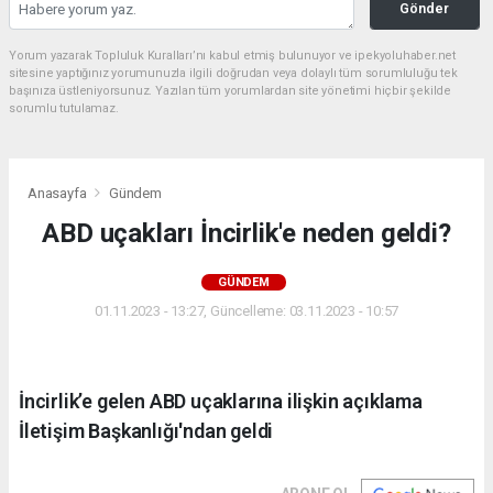
Gönder
Yorum yazarak Topluluk Kuralları’nı kabul etmiş bulunuyor ve ipekyoluhaber.net
sitesine yaptığınız yorumunuzla ilgili doğrudan veya dolaylı tüm sorumluluğu tek
başınıza üstleniyorsunuz. Yazılan tüm yorumlardan site yönetimi hiçbir şekilde
sorumlu tutulamaz.
Anasayfa
Gündem
ABD uçakları İncirlik'e neden geldi?
GÜNDEM
01.11.2023 - 13:27, Güncelleme: 03.11.2023 - 10:57
İncirlik’e gelen ABD uçaklarına ilişkin açıklama
İletişim Başkanlığı'ndan geldi