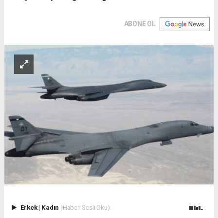
ABONE OL
Erkek
|
Kadın
(Haberi Sesli Oku)