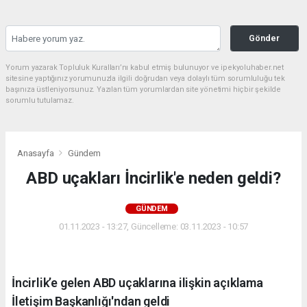
Gönder
Yorum yazarak Topluluk Kuralları’nı kabul etmiş bulunuyor ve ipekyoluhaber.net
sitesine yaptığınız yorumunuzla ilgili doğrudan veya dolaylı tüm sorumluluğu tek
başınıza üstleniyorsunuz. Yazılan tüm yorumlardan site yönetimi hiçbir şekilde
sorumlu tutulamaz.
Anasayfa
Gündem
ABD uçakları İncirlik'e neden geldi?
GÜNDEM
01.11.2023 - 13:27, Güncelleme: 03.11.2023 - 10:57
İncirlik’e gelen ABD uçaklarına ilişkin açıklama
İletişim Başkanlığı'ndan geldi