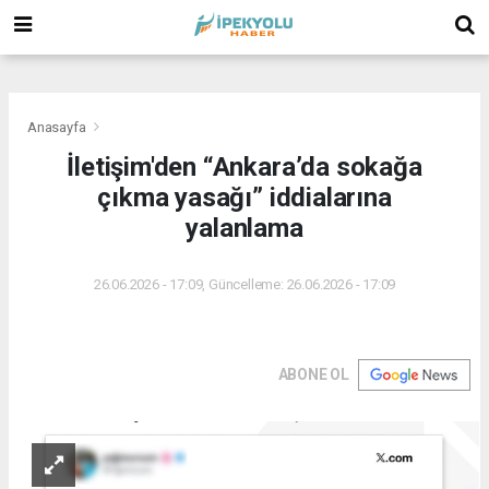
(
(
(
Anasayfa
İletişim'den “Ankara’da sokağa
çıkma yasağı” iddialarına
yalanlama
26.06.2026 - 17:09, Güncelleme: 26.06.2026 - 17:09
ABONE OL